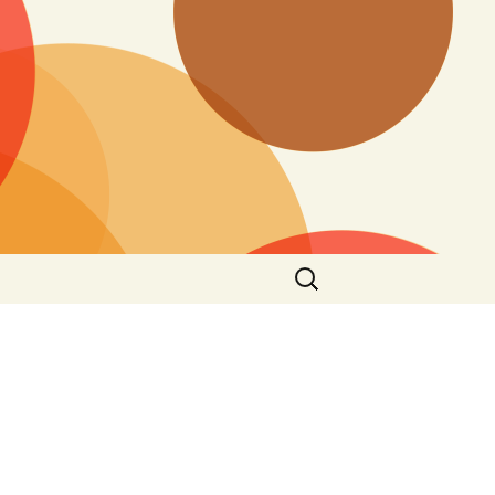
搜
尋
關
鍵
字: