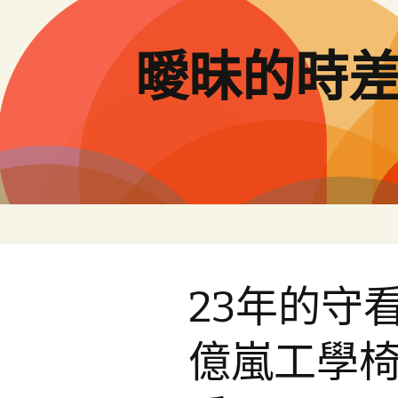
跳
至
主
曖昧的時
要
內
容
23年的守
億嵐工學