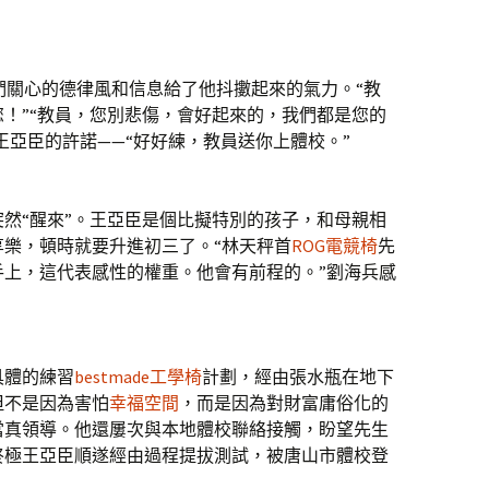
們關心的德律風和信息給了他抖擻起來的氣力。“教
！”“教員，您別悲傷，會好起來的，我們都是您的
王亞臣的許諾——“好好練，教員送你上體校。”
然“醒來”。王亞臣是個比擬特別的孩子，和母親相
樂，頓時就要升進初三了。“林天秤首
ROG電競椅
先
手上，這代表感性的權重。他會有前程的。”劉海兵感
具體的練習
bestmade工學椅
計劃，經由張水瓶在地下
但不是因為害怕
幸福空間
，而是因為對財富庸俗化的
當真領導。他還屢次與本地體校聯絡接觸，盼望先生
終極王亞臣順遂經由過程提拔測試，被唐山市體校登