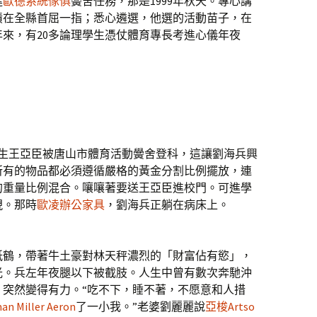
進
歐德系統傢俱
黌舍任務，那是1999年秋天。專心講
績在全縣首屈一指；悉心遴選，他選的活動苗子，在
來，有20多論理學生憑仗體育專長考進心儀年夜
的門生王亞臣被唐山市體育活動黌舍登科，這讓劉海兵興
所有的物品都必須遵循嚴格的黃金分割比例擺放，連
的重量比例混合。嚷嚷著要送王亞臣進校門。可進學
現。那時
歐凌辦公家具
，劉海兵正躺在病床上。
紙鶴，帶著牛土豪對林天秤濃烈的「財富佔有慾」，
光。兵左年夜腿以下被截肢。人生中曾有數次奔馳沖
，突然變得有力。“吃不下，睡不著，不愿意和人措
an Miller Aeron
了一小我。”老婆劉麗麗說
亞梭Artso