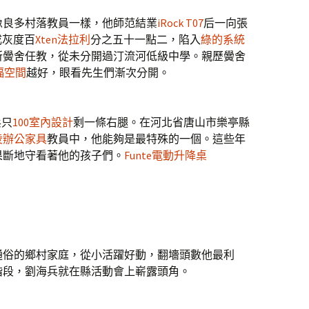
像良多村落教員一樣，他師范結業
iRock T07
后一向張
成灰度百
Xten法拉利
分之五十一點二，陷入
綠的系統
所黌舍任教，從未分開過汀流河低級中學。親歷黌舍
福空間
越好，眼看先生們漸次分開。
兵只
100室內設計
剩一條右腿。在河北省唐山市樂亭縣
凌辦公家具
教員中，他能夠是最特殊的一個。這些年
果斷地守看著他的孩子們。
Funte電動升降桌
個通俗的鄉村家庭，從小活躍好動，翻墻頭數他最利
階段，劉海兵就在縣活動會上嶄露頭角。