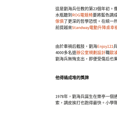
這是劉海兵任教的第23個年初。
水瓶聽到
ROG電競椅
要將藍色調
傢俱
了更深的哲學恐慌。在統一
前提越來
Standway電動升降桌
幸
由於車禍后截肢，劉海
Enjoy121
4000多名退
辦公室規劃設計
職
歐
劉海兵無悔支出，即便受傷后也
他得過成堆的獎牌
1978年，劉海兵誕生在樂亭一
索，調皮挨打也跑得最快。小學