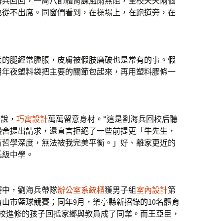
的劉海兵回回，一周八節體育課風雨無阻，全校天天兩個
也從不出席。同窗們看到，在操場上，在跑道旁，在
兵的腿經常腫脹，皮膚被假肢磨破也是常有的事。假
用年夜塑料袋把主要的關節包起來，再用塑料膠條一
椅
說，
巧寓設計
萬萬留意身材。”這是劉海兵回校后聽
黌舍提出請求，還直言拒絕了一些前提更「牛先生，
有哲學深度，無法被我完美平衡。」好、離家更近的
低級中學。
賽中，劉海兵帶隊
辦公室系統櫃
獲男子組
室內設計
第
山市籃球競賽；同年9月，樂亭縣新招錄的10名體育
名校進修的孩子回抵家鄉與教員成了同業。而王亞臣，