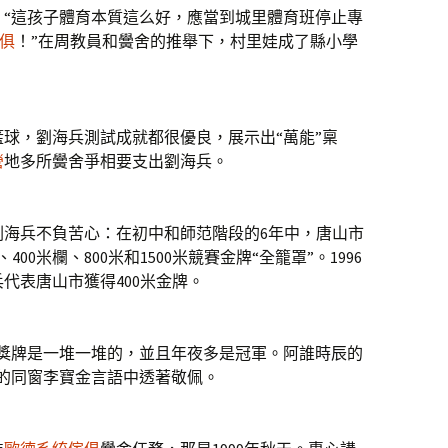
：“這孩子體育本質這么好，應當到城里體育班停止專
俱
！”在周教員和黌舍的推舉下，村里娃成了縣小學
球，劉海兵測試成就都很優良，展示出“萬能”稟
營
地多所黌舍爭相要支出劉海兵。
劉海兵不負苦心：在初中和師范階段的6年中，唐山市
00米欄、800米和1500米競賽金牌“全籠罩”。1996
代表唐山市獲得400米金牌。
的獎牌是一堆一堆的，並且年夜多是冠軍。阿誰時辰的
的同窗李寶金言語中透著敬佩。