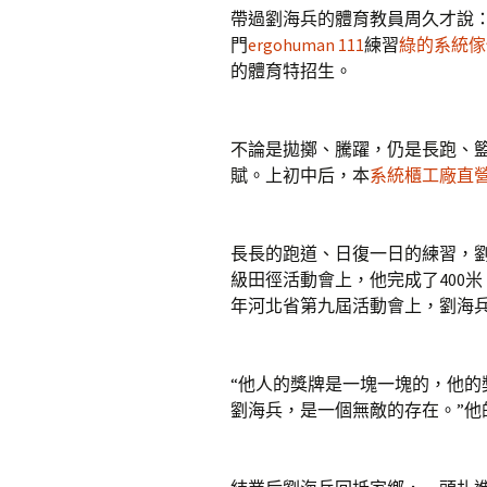
帶過劉海兵的體育教員周久才說
門
ergohuman 111
練習
綠的系統傢
的體育特招生。
不論是拋擲、騰躍，仍是長跑、籃
賦。上初中后，本
系統櫃工廠直
長長的跑道、日復一日的練習，
級田徑活動會上，他完成了400米、4
年河北省第九屆活動會上，劉海兵
“他人的獎牌是一塊一塊的，他
劉海兵，是一個無敵的存在。”他