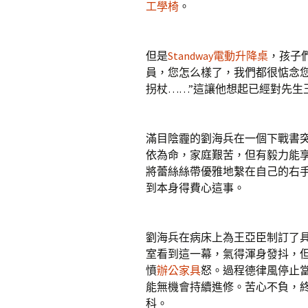
工學椅
。
但是
Standway電動升降桌
，孩子
員，您怎么樣了，我們都很惦念您
拐杖……”這讓他想起已經對先生
滿目陰霾的劉海兵在一個下戰書突
依為命，家庭艱苦，但有毅力能享
將蕾絲絲帶優雅地繫在自己的右
到本身得費心這事。
劉海兵在病床上為王亞臣制訂了
室看到這一幕，氣得渾身發抖，
憤
辦公家具
怒。過程德律風停止
能無機會持續進修。苦心不負，
科。