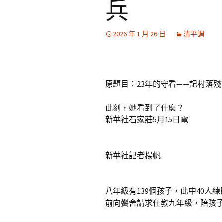
兵
2026 年 1 月 26 日
清平調
原題目：23年的守看——記村落
此刻，她看到了什麼？
新華社石家莊5月15日電
新華社記者楊帆
八年級有139個孩子，此中40
前向黌舍請求任教九年級，陪孩