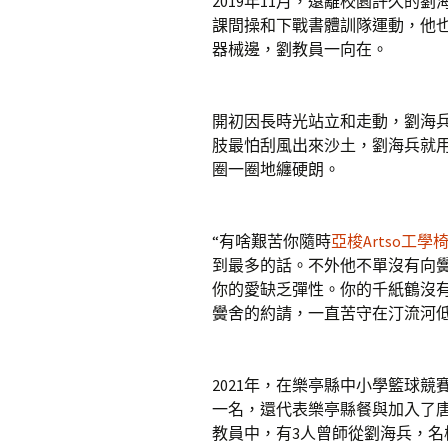
2019年11月，遠離校園許久
課間操和下戰書體訓隊運動，他
器械邊，劉教員一向在。
開初因長時光站立和走動，劉海
肢最怕刮風出來沙土，劉海兵就
圈一圈地纏硬朗。
“有啥艱苦你隨時
亞梭Artso工學
到最多的話。不外他不單沒有向
你的愛缺乏彈性。你的千紙鶴沒
黌舍的約請，一直苦守在汀流河
2021年，在樂亭縣中小學籃球競
一名，還代表樂亭縣餐與加入了唐
教員中，有3人曾師從劉海兵，