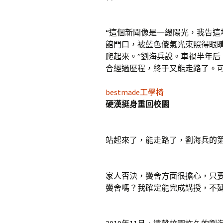
“這個新聞像是一縷陽光，我告
館門口，被藍色傻氣光束照得眼
爬起來。”劉海兵說。車禍半年后
合經過歷程，終于又能走路了。可
bestmade工學椅
硬漢挺身重回校園
站起來了，能走路了，劉海兵的
家人否決，黌舍方面很擔心，只
黌舍嗎？我確定能完成講授，不延