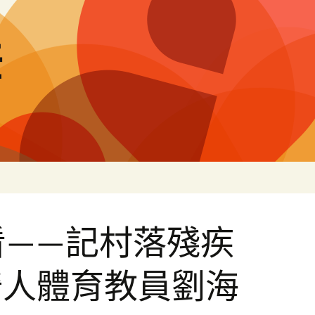
差
看——記村落殘疾
椅人體育教員劉海