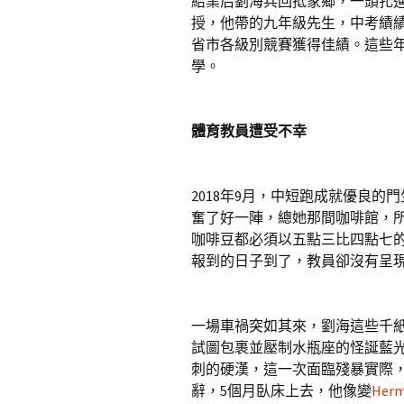
結業后劉海兵回抵家鄉，一頭扎
授，他帶的九年級先生，中考績
省市各級別競賽獲得佳績。這些年
學。
體育教員遭受不幸
2018年9月，中短跑成就優良
奮了好一陣，總她那間咖啡館，
咖啡豆都必須以五點三比四點七
報到的日子到了，教員卻沒有呈
一場車禍突如其來，劉海這些千
試圖包裹並壓制水瓶座的怪誕藍
刺的硬漢，這一次面臨殘暴實際
辭，5個月臥床上去，他像變
Herm