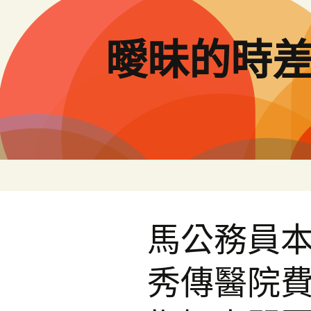
跳
至
主
曖昧的時
要
內
容
馬公務員
秀傳醫院費