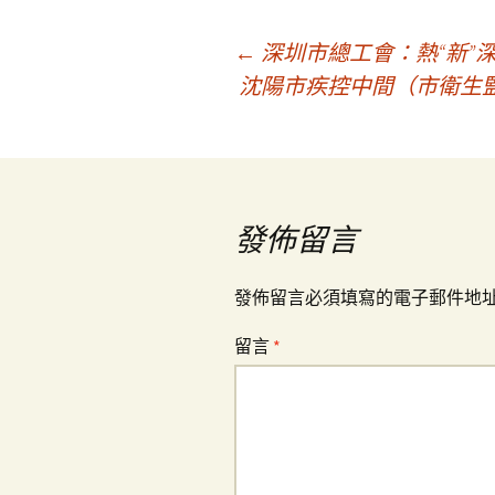
文
←
深圳市總工會：熱“新”深
沈陽市疾控中間（市衛生
章
導
發佈留言
覽
發佈留言必須填寫的電子郵件地
留言
*