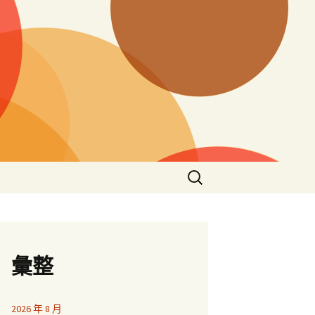
搜
尋
關
鍵
字:
彙整
2026 年 8 月