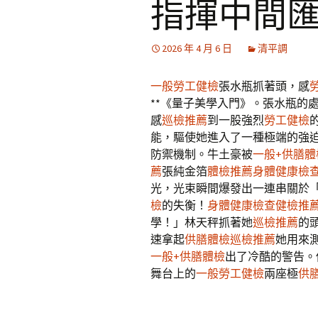
指揮中間
2026 年 4 月 6 日
清平調
一般勞工健檢
張水瓶抓著頭，感
**《量子美學入門》。張水瓶的
感
巡檢推薦
到一股強烈
勞工健檢
能，驅使她進入了一種極端的強
防禦機制。牛土豪被
一般+供膳體
薦
張純金箔
體檢推薦
身體健康檢
光，光束瞬間爆發出一連串關於
檢
的失衡！
身體健康檢查
健檢推
學！」林天秤抓著她
巡檢推薦
的
速拿起
供膳體檢
巡檢推薦
她用來
一般+供膳體檢
出了冷酷的警告。
舞台上的
一般勞工健檢
兩座極
供