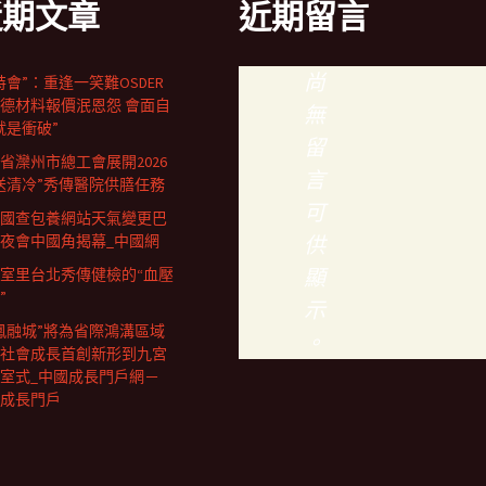
近期文章
近期留言
尚
特會”：重逢一笑難OSDER
德材料報價泯恩怨 會面自
無
就是衝破”
留
省灤州市總工會展開2026
言
送清冷”秀傳醫院供膳任務
可
國查包養網站天氣變更巴
夜會中國角揭幕_中國網
供
顯
室里台北秀傳健檢的“血壓
”
示
鳳融城”將為省際鴻溝區域
。
社會成長首創新形到九宮
室式_中國成長門戶網－
成長門戶