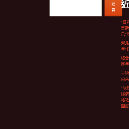
搜
尋
“普
奧斯
己“
河北
年“
結合
庫年
手術
尖兵
“龍
經濟
格教
國度