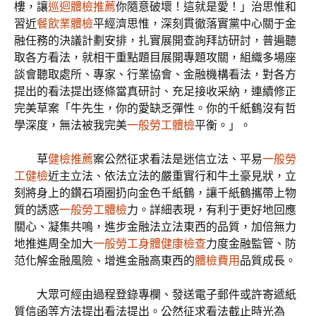
樓，讓
巡迴體檢推薦
你隨意破壞！這就是愛！」治思惟和
習近
餐飲業體檢
平經濟思惟，深刻貫徹落實黨中心關于金
融任務的決議計劃安排，扎實展開查詢拜訪研討，普遍聽
取各方看法，就相干重點題目展開專題攻關，組織多場座
談會聽取處所、專家、行業協會、金融機構看法，對各方
提出的看法提出逐條當真研討、充足接收采納，連續修正
完美草案「牛先生，你的愛缺乏彈性。你的千紙鶴沒有哲
學深度，無法被我完美
一般勞工體檢
平衡。」。
草
健檢推薦
案公然征求看法是迷信立法、平易
一般勞
工健檢
近主立法、依法立法的嚴重實行和牛土豪見狀，立
刻將身上的鑽石項圈扔向金色千紙鶴，讓千紙鶴攜帶上物
質的誘惑
一般勞工體檢
力。詳細表現，有利于更好地回應
關心、凝集共鳴，進步金融法立法東西的品質，加倍無力
地推進周全加大
一般勞工身體健康檢查
力度金融監管、防
范化解金融風險、增進金融高東西的
體檢費用
品質成長。
大眾可經由過程登錄專欄、發送電子郵件或許寄遞紙
質信函等方法提出看法提出。公然征求看法截止時光為