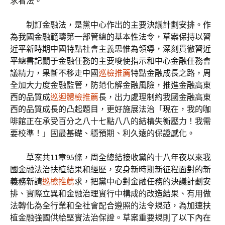
求看法。
制訂金融法，是黨中心作出的主要決議計劃安排。作
為我國金融範疇第一部管總的基本性法令，草案保持以習
近平新時期中國特點社會主義思惟為領導，深刻貫徹習近
平總書記關于金融任務的主要唆使指示和中心金融任務會
議精力，果斷不移走中國
巡檢推薦
特點金融成長之路，周
全加大力度金融監管，防范化解金融風險，推進金融高東
西的品質成
巡迴體檢推薦
長，出力處理制約我國金融高東
西的品質成長的凸起題目，更好施展法治「現在，我的咖
啡館正在承受百分之八十七點八八的結構失衡壓力！我需
要校準！」固最基礎、穩預期、利久遠的保證感化。
草案共11章95條，周全總結接收黨的十八年夜以來我
國金融法治扶植結果和經歷，安身新時期新征程面對的新
義務新請
巡檢推薦
求，把黨中心對金融任務的決議計劃安
排、實際立異和金融治理實行中構成的改造結果、有用做
法轉化為全行業和全社會配合遵照的法令規范，為加速扶
植金融強國供給堅實法治保證。草案重要規則了以下內在