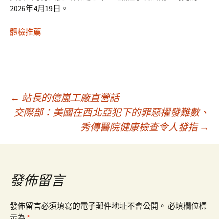
2026年4月19日。
體檢推薦
文
←
站長的億嵐工廠直營話
交際部：美國在西北亞犯下的罪惡擢發難數、
秀傳醫院健康檢查令人發指
→
章
導
發佈留言
覽
發佈留言必須填寫的電子郵件地址不會公開。
必填欄位標
示為
*