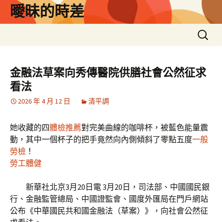
跳
曖昧的時差
至
主
搜
要
尋
內
關
容
鍵
金融法草案向秀傳醫院供膳社會公然征求
字:
看法
2026 年 4 月 12 日
清平調
她收藏的四
體檢推薦
對完美曲線的咖啡杯，被藍色能量震
動，其中一個杯子的把手竟然向內側傾斜了零點五度
一般
勞檢
！
勞工體健
新華社北京3月20日電 3月20日，司法部、中國國民銀
行、金融監管總局、中國證監會、國度外匯局在門戶網站
公布《中華國民共和國金融法（草案）》，向社會公然征