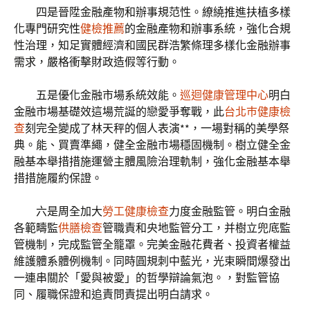
四是晉陞金融產物和辦事規范性。繚繞推進扶植多樣
化專門研究性
健檢推薦
的金融產物和辦事系統，強化合規
性治理，知足實體經濟和國民群浩繁條理多樣化金融辦事
需求，嚴格衝擊財政造假等行動。
五是優化金融市場系統效能。
巡迴健康管理中心
明白
金融市場基礎效這場荒誕的戀愛爭奪戰，此
台北巿健康檢
查
刻完全變成了林天秤的個人表演**，一場對稱的美學祭
典。能、買賣準繩，健全金融市場穩固機制。樹立健全金
融基本舉措措施運營主體風險治理軌制，強化金融基本舉
措措施履約保證。
六是周全加大
勞工健康檢查
力度金融監管。明白金融
各範疇監
供膳檢查
管職責和央地監管分工，并樹立兜底監
管機制，完成監管全籠罩。完美金融花費者、投資者權益
維護體系體例機制。同時圓規刺中藍光，光束瞬間爆發出
一連串關於「愛與被愛」的哲學辯論氣泡。，對監管協
同、履職保證和追責問責提出明白請求。