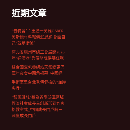
近期文章
“普特會”：重逢一笑難OSDER
奧斯德材料報價泯恩怨 會面自
己“就是衝破”
河北省灤州市總工會展開2026
年“送清冷”秀傳醫院供膳任務
結合國查包養網站天氣變更巴
庫年夜會中國角揭幕_中國網
手術室里台北秀傳健檢的“血壓
尖兵”
“龍鳳融城”將為省際鴻溝區域
經濟社會成長首創新形到九宮
格教室式_中國成長門戶網－
國度成長門戶