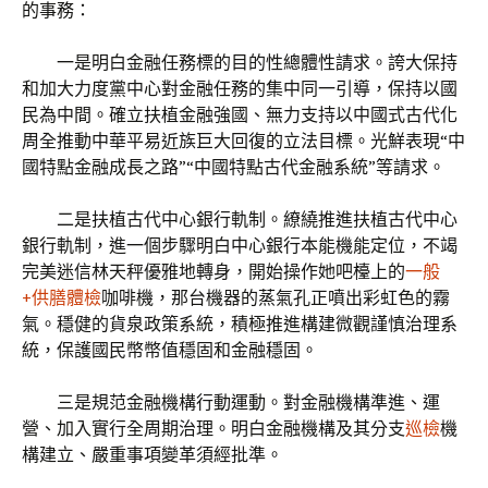
的事務：
一是明白金融任務標的目的性總體性請求。誇大保持
和加大力度黨中心對金融任務的集中同一引導，保持以國
民為中間。確立扶植金融強國、無力支持以中國式古代化
周全推動中華平易近族巨大回復的立法目標。光鮮表現“中
國特點金融成長之路”“中國特點古代金融系統”等請求。
二是扶植古代中心銀行軌制。繚繞推進扶植古代中心
銀行軌制，進一個步驟明白中心銀行本能機能定位，不竭
完美迷信林天秤優雅地轉身，開始操作她吧檯上的
一般
+供膳體檢
咖啡機，那台機器的蒸氣孔正噴出彩虹色的霧
氣。穩健的貨泉政策系統，積極推進構建微觀謹慎治理系
統，保護國民幣幣值穩固和金融穩固。
三是規范金融機構行動運動。對金融機構準進、運
營、加入實行全周期治理。明白金融機構及其分支
巡檢
機
構建立、嚴重事項變革須經批準。