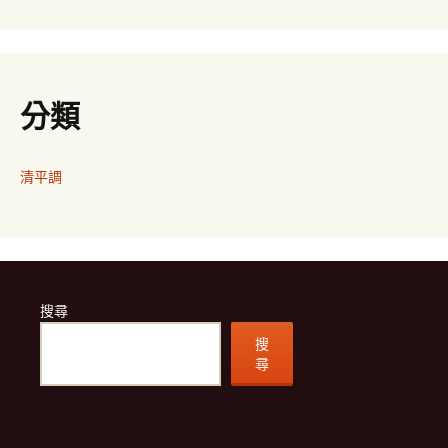
分類
清平調
搜尋
搜
尋