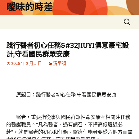
跳
曖昧的時差
至
主
搜
要
尋
內
關
容
鍵
踐行醫者初心任務&#32JIUYI俱意豪宅設
字:
計;守看國民群眾安康
2026 年 2 月 5 日
清平調
原題目：踐行醫者初心任務 守看國民群眾安康
醫者，重要指從事與國民群眾性命安康互相關注任務
的醫護職員。“凡為醫者，遇有請召，不擇高低遠近必
赴”，就是醫者的初心和任務。醫療任務者要從六個方面盡