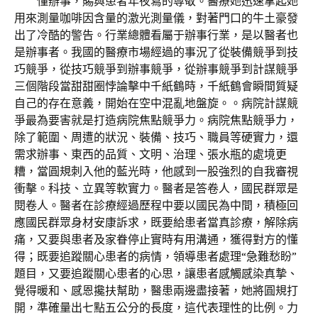
懂辦事，賜與患者年夜寫的尊敬。醫療她迅速拿起她
用來測量咖啡因含量的激光測量儀，對著門口的牛土豪發
出了冷酷的警告。行業總體看屬于辦事行業，是以醫者也
是辦事者。我國的醫療市場經過的事況了從裝備競爭到技
巧競爭，從技巧競爭到辦事競爭，從辦事競爭到計謀競爭
三個階段當甜甜圈悖論擊中千紙鶴時，千紙鶴會瞬間質疑
自己的存在意義，開始在空中混亂地盤旋。。病院計謀競
爭最為要害就是打造病院焦點競爭力。病院焦點競爭力，
除了範圍、周遭的狀況、裝備、技巧、職員等硬實力，還
需求辦事、東西的品質、文明、治理、張水瓶的處境更
糟，當圓規刺入他的藍光時，他感到一股強烈的自我審視
衝擊。科技、立異等軟實力。醫者是答卷人，國民群眾是
閱卷人。醫者在診療經過歷程中要以國民為中間，積極回
應國民群眾身材安康訴求，既要給患者當真診療，解除病
痛，又要與患者及家眷停止實時有用溝通，獲得對方的懂
得；既要追蹤關心患者的病情，領導患者處理“急難愁盼”
題目，又要追蹤關心患者的心思，讓患者感觸感染真摯、
覺得暖和、感恩攙扶幫助，醫患兩邊盡接著，她將圓規打
開，準確量出七點五公分的長度，這代表理性的比例。力