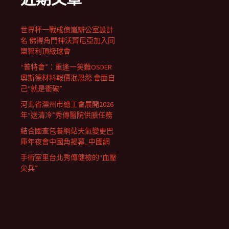
世界杯一戰成億嵐辦公室設計
名 佛得角門神沃齊尼亞加入同
盟智利頂級球會
“普特會”：重逢一笑難OSDER
奧斯德材料報價泯恩怨 會面自
己“就是衝破”
河北省灤州市總工會展開2026
年“送清冷”秀傳醫院供膳任務
結合國查包養網站天氣變更巴
庫年夜會中國角揭幕_中國網
手術室里台北秀傳健檢的“血壓
尖兵”