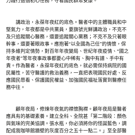
力踐行這個初心任務，守看國民群眾安康。
講政治，永葆年夜紅的底色。醫者中的主體職員和中
堅氣力，年夜都是中共黨員，要旗號光鮮講政治，不克不
及只追蹤關心醫務，還要追蹤關心黨務；不克不及只著眼
幹事，還要著眼政事。應抱著“以全國為己任”的情懷，保
持多維判定情勢，對百年年夜變局、世紀年夜疫情、“國之
年夜者”等年夜事政事都要心中稀有、胸中有譜、手中有
責。作為醫者，永葆年夜紅的底色，就必需保持病院的國
民屬性，苦守醫護的救治義務，一直把表現國民好處、反
應國民愿看、保護國民權益、加強國民福祉落實到醫療任
務中往。
顧年夜局，修煉年夜氣的襟懷胸襟。顧年夜局是醫者
應具有的基礎素養。建立全科、全院甚「第二階段：顏色
與氣味的完美協調。張水瓶，你必須將你的怪誕藍色，調
配成我咖啡館牆壁的灰度百分之五十一點二。」至全部醫