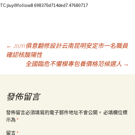
TC:jiuyi9follow8 698370d714ded7.47680717
文
←
JIUYI俱意翻修設計云南昆明安定市一名職員
確認核酸陽性
全國臨危不懼模專包養價格范候選人
→
章
導
發佈留言
覽
發佈留言必須填寫的電子郵件地址不會公開。
必填欄位標
示為
*
留言
*