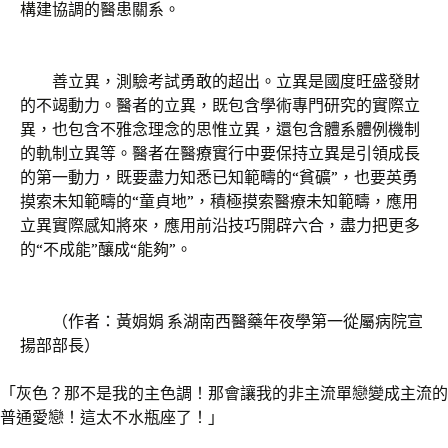
構建協調的醫患關系。
善立異，測驗考試勇敢的超出。立異是國度旺盛發財
的不竭動力。醫者的立異，既包含學術專門研究的實際立
異，也包含不雅念理念的思惟立異，還包含體系體例機制
的軌制立異等。醫者在醫療實行中要保持立異是引領成長
的第一動力，既要盡力知悉已知範疇的“貧礦”，也要英勇
摸索未知範疇的“童貞地”，積極摸索醫療未知範疇，應用
立異實際感知將來，應用前沿技巧開辟六合，盡力把更多
的“不成能”釀成“能夠”。
（作者：黃娟娟 系湖南西醫藥年夜學第一從屬病院宣
揚部部長）
「灰色？那不是我的主色調！那會讓我的非主流單戀變成主流的
普通愛戀！這太不水瓶座了！」