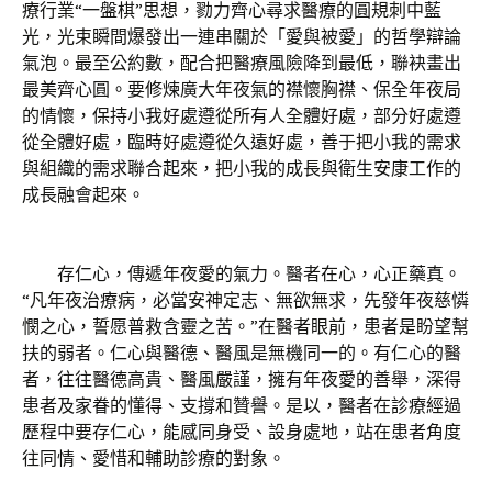
療行業“一盤棋”思想，勠力齊心尋求醫療的圓規刺中藍
光，光束瞬間爆發出一連串關於「愛與被愛」的哲學辯論
氣泡。最至公約數，配合把醫療風險降到最低，聯袂畫出
最美齊心圓。要修煉廣大年夜氣的襟懷胸襟、保全年夜局
的情懷，保持小我好處遵從所有人全體好處，部分好處遵
從全體好處，臨時好處遵從久遠好處，善于把小我的需求
與組織的需求聯合起來，把小我的成長與衛生安康工作的
成長融會起來。
存仁心，傳遞年夜愛的氣力。醫者在心，心正藥真。
“凡年夜治療病，必當安神定志、無欲無求，先發年夜慈憐
憫之心，誓愿普救含靈之苦。”在醫者眼前，患者是盼望幫
扶的弱者。仁心與醫德、醫風是無機同一的。有仁心的醫
者，往往醫德高貴、醫風嚴謹，擁有年夜愛的善舉，深得
患者及家眷的懂得、支撐和贊譽。是以，醫者在診療經過
歷程中要存仁心，能感同身受、設身處地，站在患者角度
往同情、愛惜和輔助診療的對象。