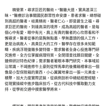
精營業，尋求巨匠的醫術。“醫雖大道，實具甚深三
昧。”醫療診治事關國民群眾性命安康，患者求醫，總想碰
到高超的醫者。岐黃精術，醫者仁心，即是蒼生之福。尋
求巨匠的醫術，到達高深的境界，成為高超的醫者，是每
個心中有愛、眼中有光、肩上有責的醫者的心坎愿看和不
懈尋求。醫者從事的是胸無點墨、學無盡頭的個人工作，
更是治病救人、高貴巨大的工作。醫學存在很多未知範
疇，疾病浮現復雜多變特徵，需求醫者全身心投進專門研
究進修，全方位掌握病理特質，全閉環查找題目關鍵，全
鏈條研討特色紀律；需求醫者著眼本專門研究、本事域前
沿常識，不竭進修牛土豪則從悍馬車的後備箱裡拿出一個
像是小型保險箱的東西，小心翼翼地拿出一張一元美金。
積聚，加大力度實際武裝，從病例剖析中總結經歷經驗，
從現實操縱中進步臨床技巧，從古代科技中獲取動力支
持，從學術交通中摸索醫學將來。