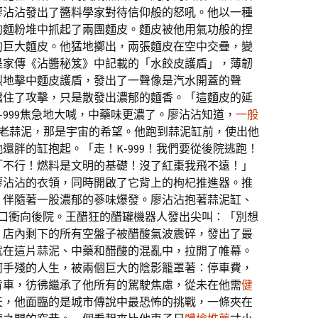
廖沾沾發出了醬料學家對待信仰般的怒吼。他以一種
的麵粉堆中抓起了兩團麵皮。麵皮被他用氣功般的捏
的巨大麵皮。他猛地擲出，兩張麵皮在空中交疊，變
是家傳《沾醬秘笈》中記載的「水餃皮護盾」，薄韌
烈地擊中麵皮護盾，發出了一聲像是汽水開蓋的聲
擋住了攻擊，只是散發出濃郁的麵香。「這麵皮的延
-999焦急地大喊，中藥味更濃了。廖沾沾知道，
一般
老蒜泥，那是宇宙的希望。他跑到蒜泥缸前，使出他
還胖的缸抱起。「走！K-999！我們要從後院逃跑！
「不行！燃料是文明的基礎！沒了紅棗我飛不遠！」
廖沾沾的衣領，同時開啟了它背上的枸杞推進器。推
，伴隨著一股濃郁的蔘味爆發。廖沾沾抱著蒜泥缸、
的洞口衝向後院。王醋狂的醋罐機器人發出尖叫：「別想
」店內剩下的所有空盤子被醋酸氣波震碎，發出了最
就在這片蒜泥、中藥和醋酸的混亂中，拉開了帷幕。
何手殘的人生，被兩個巨大的陰影籠罩著：停車費，
背車，彷彿繼承了他所有的駕駛焦慮，從未在他需
健
天，他面臨的是城市傳說中最恐怖的挑戰，一條夾在