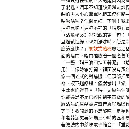
一種只有在極度巨大的麵團因為
了混亂。汽車不知道該走還是該
裝的男人小心翼翼地把車停在路
咕嚕咕嚕？你倒是紅一下啊！我
這種氣味，這種不祥的「咕嚕」
《沾醬秘笈》裡記載的第一句：
且燈號恒綠、聲如湯沸時，便是
麼這麼快？」
餐飲業體檢
廖沾沾
面的暗門。暗門裡放著一個老舊
「一醬二醋三油四辣五蒜泥」（
用）。保險箱打開，裡面沒有黃
像一個老式的對講機，但頂部插
器，按下通話鈕。儀器發出「滋
生焦慮的聲音。「喂！是廖沾沾嗎！
你那邊是不是已經聞到宇宙級的
廖沾沾的耳朵被這聲音震得嗡嗡
等等！我聞到的不是酸味！是麵
年老蒜泥需要每隔三小時的溫和震
著濃濃的中藥味電子雜音：「重點