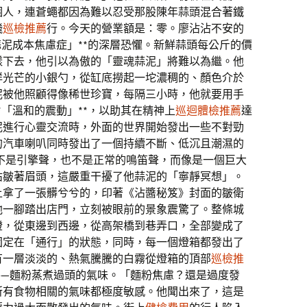
個人，連蒼蠅都因為難以忍受那股陳年蒜頭混合著鐵
飛
巡檢推薦
行。今天的營業額是：零。廖沾沾不安的
蒜泥成本焦慮症」**的深層恐懼。新鮮蒜頭每公斤的價
樣下去，他引以為傲的「靈魂蒜泥」將難以為繼。他
祥光芒的小銀勺，從缸底撈起一坨濃稠的、顏色介於
泥被他照顧得像稀世珍寶，每隔三小時，他就要用手
*「溫和的震動」**，以助其在精神上
巡迴體檢推薦
達
泥進行心靈交流時，外面的世界開始發出一些不對勁
的汽車喇叭同時發出了一個持續不斷、低沉且潮濕的
不是引擎聲，也不是正常的鳴笛聲，而像是一個巨大
沾皺著眉頭，這嚴重干擾了他蒜泥的「寧靜冥想」。
上拿了一張髒兮兮的，印著《沾醬秘笈》封面的皺衛
他一腳踏出店門，立刻被眼前的景象震驚了。整條城
燈，從東邊到西邊，從高架橋到巷弄口，全部變成了
固定在「通行」的狀態，同時，每一個燈箱都發出了
有一層淡淡的、熱氣騰騰的白霧從燈箱的頂部
巡檢推
——麵粉蒸煮過頭的氣味。「麵粉焦慮？還是過度發
所有食物相關的氣味都極度敏感。他聞出來了，這是