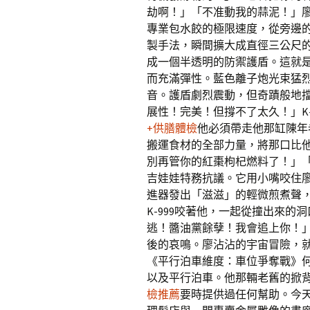
劫啊！」「不准動我的蒜泥！」
專業包水餃的極限速度，從旁邊
製手法，瞬間擴大成直徑三公尺
成一個半透明的防禦護盾。這就
而充滿彈性。藍色離子炮光束猛
音。護盾劇烈震動，但奇蹟般地
展性！完美！但撐不了太久！」K
+供膳體檢
他必須帶走他那缸陳年
搬運食材的全部力量，將那口比他
別再管你的紅棗枸杞燃料了！」
吉娃娃特務抗議。它用小嘴咬住
進器發出「滋滋」的輕微煎煮聲
K-999咬著他，一起從撞出來
逃！醬油黨餘孽！我會追上你！
後的哀鳴。廖沾沾的宇宙冒險，
《平行泊車維度：車位爭奪戰》
以及平行泊車。他那輛老舊的掀
檢推薦
要時提供過任何幫助。今