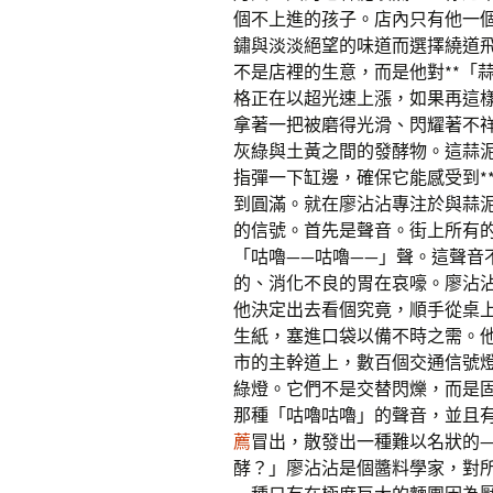
個不上進的孩子。店內只有他一
鏽與淡淡絕望的味道而選擇繞道
不是店裡的生意，而是他對**「
格正在以超光速上漲，如果再這
拿著一把被磨得光滑、閃耀著不
灰綠與土黃之間的發酵物。這蒜
指彈一下缸邊，確保它能感受到*
到圓滿。就在廖沾沾專注於與蒜
的信號。首先是聲音。街上所有
「咕嚕——咕嚕——」聲。這聲音
的、消化不良的胃在哀嚎。廖沾
他決定出去看個究竟，順手從桌
生紙，塞進口袋以備不時之需。
市的主幹道上，數百個交通信號
綠燈。它們不是交替閃爍，而是
那種「咕嚕咕嚕」的聲音，並且
薦
冒出，散發出一種難以名狀的
酵？」廖沾沾是個醬料學家，對