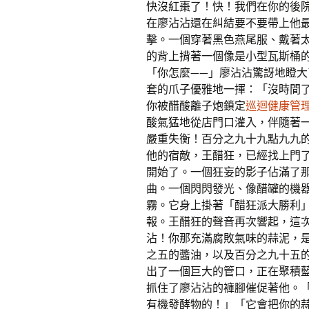
快沒紅棗了！快！我們在你的後
在廖沾沾還在糾結要不要帶上他
擊。一個穿著黑色燕尾服、戴著
的背上揹著一個像是小型瓦斯桶
「你怎麼——」廖沾沾驚訝地瞪大
套的爪子優雅地一揮：「沒時間
你被醋酸離子炮鎖定
巡迴健康管
酸氣猛地從店門口灌入，伴隨著
嚴重失衡！百分之九十九點九九
他的宿敵，王醋狂，已經找上門
開始了。一個狂妄的影子佔滿了
曲。一個閃閃發光、像醋罐的機
霧。它身上掛著「醋狂派大勝利
報。王醋狂的聲音再次響起，這
沾！你那充滿腐敗氣味的蒜泥，
之五的醬油，以及百分之九十五
出了一個巨大的管口，正在聚積藍
抓住了廖沾沾的褲腳催促著他。
有機發酵物的！」「它會把你的