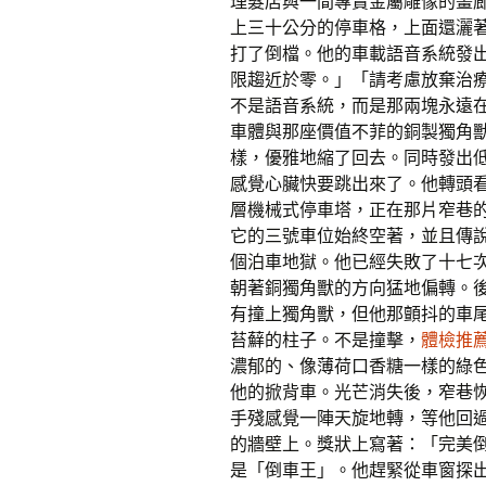
理髮店與一間專賣金屬雕像的畫
上三十公分的停車格，上面還灑
打了倒檔。他的車載語音系統發
限趨近於零。」「請考慮放棄治
不是語音系統，而是那兩塊永遠
車體與那座價值不菲的銅製獨角
樣，優雅地縮了回去。同時發出
感覺心臟快要跳出來了。他轉頭
層機械式停車塔，正在那片窄巷
它的三號車位始終空著，並且傳
個泊車地獄。他已經失敗了十七
朝著銅獨角獸的方向猛地偏轉。
有撞上獨角獸，但他那顫抖的車
苔蘚的柱子。不是撞擊，
體檢推
濃郁的、像薄荷口香糖一樣的綠
他的掀背車。光芒消失後，窄巷
手殘感覺一陣天旋地轉，等他回
的牆壁上。獎狀上寫著：「完美
是「倒車王」。他趕緊從車窗探