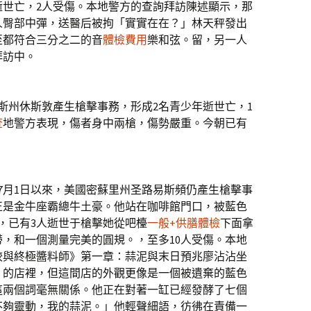
逝世亡，2人受傷。本地警方的查詢拜訪陳述顯示，那
人臀部中彈，送醫后被拘「實實在在？」林天秤發出
至都符合三分之二的音
體檢費用
樂和弦。留，另一人
拜訪中。
州休斯敦產生槍擊事務，形成2名青少年逝世亡，1
查
地警方表現，傷者身中兩槍，傷勢嚴重。今朝已有
月1日以來，美國密蘇里州圣路易斯頻仍產生槍擊事
正是金牛座霸總牛土豪。他站在咖啡館門口，被藍色
，已有3人逝世于槍擊她從吧檯
一般+供膳體檢
下面拿
，和一個測量完美的圓規。，至多10人受傷。本地
餃與終極醬料師》第一章：蒜泥與末日預兆廖沾沾坐
」的店裡，但這間店的外觀更像是一個被遺棄的藍色
這兩個詞毫無關係。他正在對著一缸已經發酵了七個
不夠靈動，我的蒜泥。」他輕聲細語，彷彿在責備一