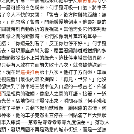
廊之間的窄巷。一個看起來比他車子尺
體檢推薦
寸小
著一層可疑的白色粉末。何手殘深吸一口氣。將車子
出了令人不快的女聲：「警告，後方障礙物距離：無
療。」他忽略了警告，開始緩慢地倒車。他最討厭的
在關鍵時刻自動收折的後視鏡。當他需要它們來判斷
獸雕像之間的距離時，它們卻像兩片羞澀的耳朵一
低語：「你還是別看了，反正你也停不好。」何手殘
看去，發現那座高聳入雲、覆蓋著鏽跡斑斑鐵網的多
的盡頭散發出不正常的綠光。這棟停車塔是個異類，
說只要有人敢在它面前失敗十八次，就會被傳送到一
次。現在是
巡檢推薦
第十八次。他打了方向盤，車頭
後視鏡發出最後的溫柔提醒：「再見，世界。」他沒
尾卻擦到了停車塔三號車位入口處的一根古老、佈滿
薦
而是輕柔的碰觸，像戀人之間的耳語。接著，一道
色光芒。猛地從柱子爆發出來，瞬間吞噬了何手殘和
恢復了平靜，只剩下獨角獸雕像一臉困惑的表情。何
過神來，他的車子竟然垂直停在一個貼滿了巨大獎狀
倒車入庫獎——第零點零零零零零九度偏差。」落款人
出頭，發現周圍不再是熟悉的城市街道，而是一望無