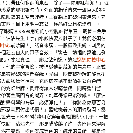
院！別帶任何多餘的東西！除了——你那缸蒜泥！」就
最珍愛的那把銀勺時，外面的牆壁傳來一聲巨大的撞
太陽眼鏡的太空吉娃娃，正從牆上的破洞鑽進來。它
的東西，桶上用毛筆寫著「極品紅棗枸杞燃料」。
了眼睛。K-999用它的小短腿站得筆直，戴著白色手
了，沾沾先生！宇宙水餃快要拉肚子了！我們必須在
理中心
前離開！」話音未落，一股極致尖銳、刺鼻的
一個狂妄自大的電子音效：「警告！這裡的醬油比例
的醋，才是真理！」廖沾沾知道，這是
巡迴健檢中心
了。他的宇宙冒險，被迫從他對蒜泥的焦慮中，正式
那扇被撞破的牆門邊緣，光線一瞬間被極端的酸氣扭
器人緩緩漂浮進來，它的底座還不斷噴射著白色醋
」的霓虹燈牌，閃爍得讓人眼睛發疼，同時發出警
次帶著金屬回音的嘲弄，刺耳得像是磨砂紙。「廖沾
是對醬料學的侮辱！必須淨化！」「你將為你那百分
的邪惡蒜頭付出代價！」醋罐機器人的頂端裂開，露
色光芒。K-999特務用它穿著燕尾服的小爪子，一把
「快點！沾沾先生！那是醋酸離子炮！專門用來溶解
蒜泥在零點一秒內變成無菌的、純淨的白醋！那是浩