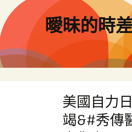
跳
至
主
曖昧的時
要
內
容
美國自力
竭&#秀傳