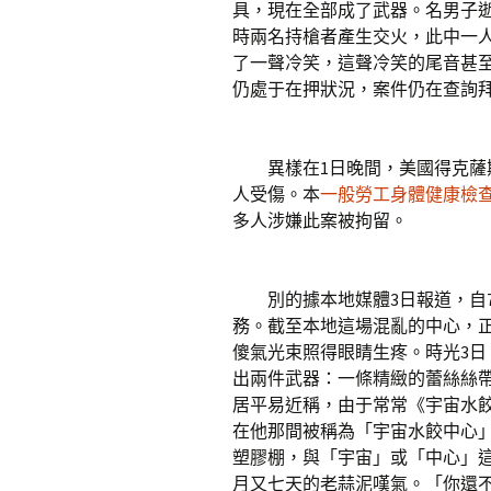
具，現在全部成了武器。名男子
時兩名持槍者產生交火，此中一
了一聲冷笑，這聲冷笑的尾音甚
仍處于在押狀況，案件仍在查詢
異樣在1日晚間，美國得克薩斯
人受傷。本
一般勞工身體健康檢
多人涉嫌此案被拘留。
別的據本地媒體3日報道，自7
務。截至本地這場混亂的中心，
傻氣光束照得眼睛生疼。時光3日
出兩件武器：一條精緻的蕾絲絲帶
居平易近稱，由于常常《宇宙水
在他那間被稱為「宇宙水餃中心
塑膠棚，與「宇宙」或「中心」
月又七天的老蒜泥嘆氣。「你還