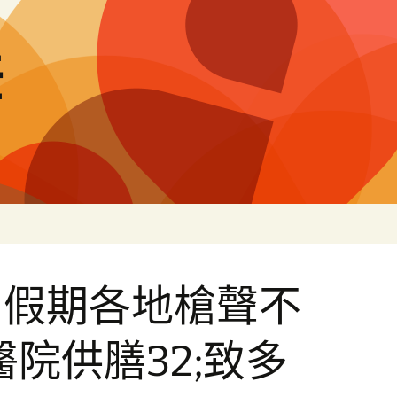
差
日假期各地槍聲不
醫院供膳32;致多