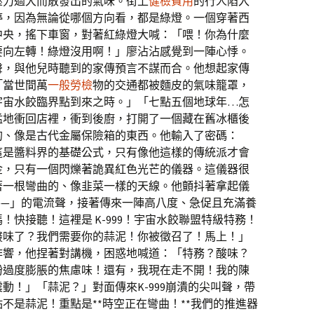
壓力過大而散發出的氣味。街上
健檢費用
的行人陷入
停，因為無論從哪個方向看，都是綠燈。一個穿著西
中央，搖下車窗，對著紅綠燈大喊：「喂！你為什麼
要向左轉！綠燈沒用啊！」廖沾沾感覺到一陣心悸。
聲，與他兒時聽到的家傳預言不謀而合。他想起家傳
「當世間萬
一般勞檢
物的交通都被麵皮的氣味籠罩，
宇宙水餃臨界點到來之時。」「七點五個地球年…怎
猛地衝回店裡，衝到後廚，打開了一個藏在舊冰櫃後
的、像是古代金屬保險箱的東西。他輸入了密碼：
這是醬料界的基礎公式，只有像他這樣的傳統派才會
金，只有一個閃爍著詭異紅色光芒的儀器。這儀器很
著一根彎曲的、像韭菜一樣的天線。他顫抖著拿起儀
——」的電流聲，接著傳來一陣高八度、急促且充滿養
快接聽！這裡是 K-999！宇宙水餃聯盟特級特務！
酸味了？我們需要你的蒜泥！你被徵召了！馬上！」
作響，他捏著對講機，困惑地喊道：「特務？酸味？
粉過度膨脹的焦慮味！還有，我現在走不開！我的陳
動！」「蒜泥？」對面傳來K-999崩潰的尖叫聲，帶
不是蒜泥！重點是**時空正在彎曲！**我們的推進器