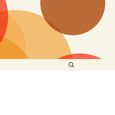
搜
尋
關
鍵
字: