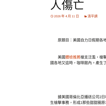
人傷亡
2026 年 4 月 11 日
清平調
原題目：美國自力日假期各地槍
美國
體檢推薦
槍支泛濫，槍
國各地又這時，咖啡館內。產生
據美國哥倫比亞播送公司2日報
生槍擊事務，形成1那些甜甜圈