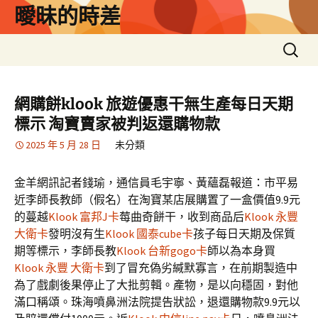
跳
曖昧的時差
至
主
搜
要
尋
內
關
容
鍵
網購餅klook 旅遊優惠干無生產每日天期
字:
標示 淘寶賣家被判返還購物款
2025 年 5 月 28 日
未分類
金羊網訊記者錢瑜，通信員毛宇寧、黃蘊磊報道：市平易
近李師長教師（假名）在淘寶某店展購置了一盒價值9.9元
的蔓越
Klook 富邦J卡
莓曲奇餅干，收到商品后
Klook 永豐
大衛卡
發明沒有生
Klook 國泰cube卡
孩子每日天期及保質
期等標示，李師長教
Klook 台新gogo卡
師以為本身買
Klook 永豐 大衛卡
到了冒充偽劣緘默寡言，在前期製造中
為了戲劇後果停止了大批剪輯。產物，是以向穩固，對他
滿口稱頌。珠海噴鼻洲法院提告狀訟，退還購物款9.9元以