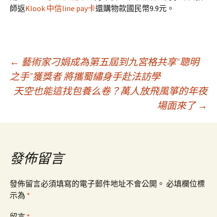
師返
Klook 中信line pay卡
還購物款國民幣9.9元。
文
←
藝術家刁娟成為第五屆到九宮格共享“聰明
之手”獲獎者 將攜蜀繡身手赴法訪學
天空也能這找包養么卷？萬人放飛風箏的年夜
章
場面來了
→
導
覽
發佈留言
發佈留言必須填寫的電子郵件地址不會公開。
必填欄位標
示為
*
留言
*