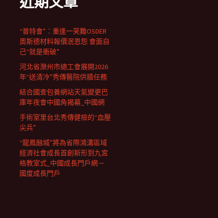
近期文章
“普特會”：重逢一笑難OSDER
奧斯德材料報價泯恩怨 會面自
己“就是衝破”
河北省灤州市總工會展開2026
年“送清冷”秀傳醫院供膳任務
結合國查包養網站天氣變更巴
庫年夜會中國角揭幕_中國網
手術室里台北秀傳健檢的“血壓
尖兵”
“龍鳳融城”將為省際鴻溝區域
經濟社會成長首創新形到九宮
格教室式_中國成長門戶網－
國度成長門戶