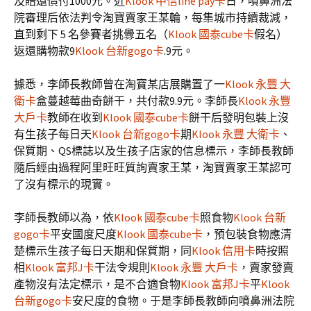
及賠還償付1000元。近
Klook 中信line pay卡
日，噴鼻洲法
院審理后依法判令淘寶賣家王某輪，每集城市持續裁減，
直到剩下 5 名參賽者挑釁五名（
Klook 國泰cube卡
假名）
返還購物款9
Klook 台新gogo卡
.9元。
據悉，李師長教師曾在淘寶某店展購置了一
Klook 永豐 大
衛卡
盒蔓越莓曲奇餅干，共付款9.9元。李師長
Klook 永豐
大戶卡
教師在收到
Klook 國泰cube卡
餅干后發明包裝上沒
有生孩子每日天
Klook 台新gogo卡
期
Klook 永豐 大衛卡
、
保質期、QS標誌以及生孩子店家的信息標示，李師長教師
隨后經由過程阿里旺旺質詢賣家王某，淘寶賣家王某認可
了沒有標示的現實。
李師長教師以為，依
Klook 國泰cube卡
照食物
Klook 台新
gogo卡
平安國度尺度
Klook 國泰cube卡
，預包裝食物應清
楚標示生孩子每日天期和保質期，同
Klook 信用卡
時按照
相
Klook 富邦J卡
干法令規則
Klook 永豐 大戶卡
，賣家發賣
產物沒有法定標示，是不合適食物
Klook 富邦J卡
平
Klook
台新gogo卡
安尺度的食物。于是李師長教師向噴鼻洲法院