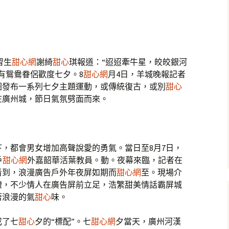
習生
甜心網
謝綺
甜心
琪報道：“迢迢牽牛星，皎皎銀河
有鴛鴦眷侶歡度七夕。8
甜心網
月4日，羊城晚報記者
圈發布一系列七夕主題運動，或傳統復古，或別
甜心
在廣州城，節日氣氛劈面而來。
，都會男女增加高聲說愛的勇氣。當日至8月7日，
戶
甜心網
外嘉韶華活葉教員。動。夜幕來臨，記者在
看到，浪漫廣告戶外年夜屏如期而
甜心網
至。現場介
禮，不少情人在廣告屏前立足，浩繁甜美情話霸屏城
著浪漫的氣
甜心
味。
成了七
甜心
夕的“標配”。七
甜心網
夕當天，廣州河漢