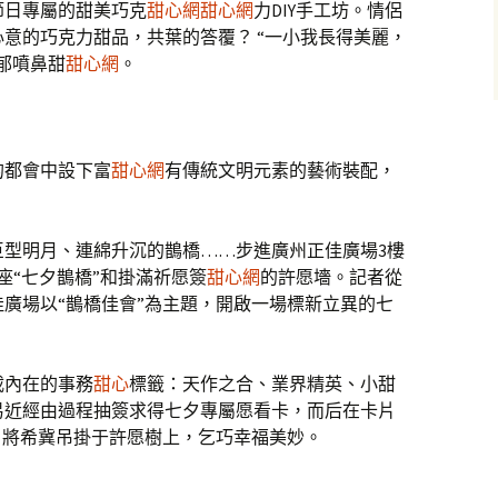
節日專屬的甜美巧克
甜心網
甜心網
力DIY手工坊。情侶
心意的巧克力甜品，共葉的答覆？ “一小我長得美麗，
郁噴鼻甜
甜心網
。
的都會中設下富
甜心網
有傳統文明元素的藝術裝配，
巨型明月、連綿升沉的鵲橋……步進廣州正佳廣場3樓
座“七夕鵲橋”和掛滿祈愿簽
甜心網
的許愿墻。記者從
廣場以“鵲橋佳會”為主題，開啟一場標新立異的七
載內在的事務
甜心
標籤：天作之合、業界精英、小甜
易近經由過程抽簽求得七夕專屬愿看卡，而后在卡片
，將希冀吊掛于許愿樹上，乞巧幸福美妙。