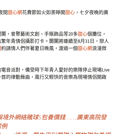
州夜間
甜心網
花費節如火如荼睜開
甜心
，七夕夜晚的廣
闤闠，會聚藝術文創、手賬飾品等20多
甜心
個攤位，
繁年青情侶攝影打卡。闤闠將連續至8月31日，戀人
網
約請情人們伴著夏日晚風，渡過一個
甜心網
浪漫微
電音派對，備受時下年青人愛好的樂隊停止現場Live
一首的律動舞曲，風行又輕快的音樂為現場情侶開啟
與境外網絡賭球S包養價錢……廣東高院發
案例