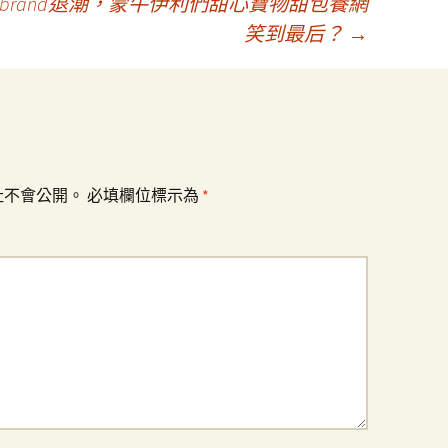
brand退潮，蒙牛伊利們甜心寶物甜包養網
笑到最后？
→
址不會公開。
必填欄位標示為
*