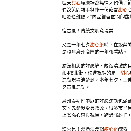
區天
甜心
環廣場為無情人預備了
們說笑間親手制作一份飽含
甜心
唱歌也難聽。”同品嘗唇齒間的馥
復古風！傳統文明意境美
又是一年七夕
甜心網
時，在繁榮
是積年廣州商圈的一年夜看點。
結滿相思的許愿墻、皎潔清澈的
和4樓北街，映進視線的是一
甜心
運動現場清楚到，本年七夕，正佳
夕古風運動。
廣州泰初匯中庭的許愿運動也滿
文、先婚後愛典禮感。很多市平
上寫滿心愿與祝願，跨過“銀河”
炊火氣！渡過浪漫微
甜心網
醺夜