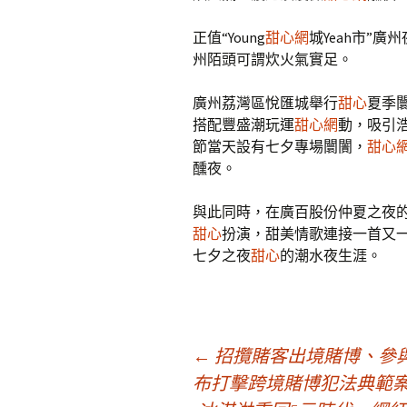
正值“Young
甜心網
城Yeah市”廣
州陌頭可謂炊火氣實足。
廣州荔灣區悅匯城舉行
甜心
夏季
搭配豐盛潮玩運
甜心網
動，吸引浩
節當天設有七夕專場闤闠，
甜心
醺夜。
與此同時，在廣百股份仲夏之夜的
甜心
扮演，甜美情歌連接一首又
七夕之夜
甜心
的潮水夜生涯。
文
←
招攬賭客出境賭博、參
布打擊跨境賭博犯法典範