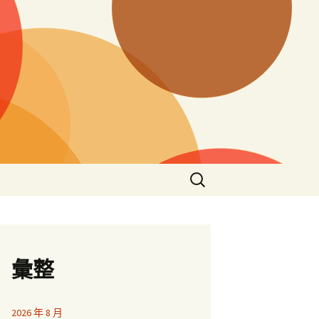
搜
尋
關
鍵
字:
彙整
2026 年 8 月