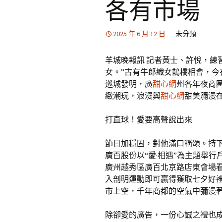
各有市場
2025 年 6 月 12 日
未分類
羊城晚報訊 記者黃士、許悅，練
女。”古有牛郎織女鵲橋相會，今
巡城發明，廣
甜心網
州各年夜商
緻潮玩，浪漫與
甜心網
甜美瀰漫
打直球！愛要高聲說出來
節日加穩固，對他滿口稱頌。持下
廣百股份以“愛·相遇”為主題舉行
廣州越秀區廣百北京路店東會場
入剖明運動即可贏得獲取七夕好
市上空，千年商都的空氣中彌漫
除卻愛的廣告，一份心誠之禮也