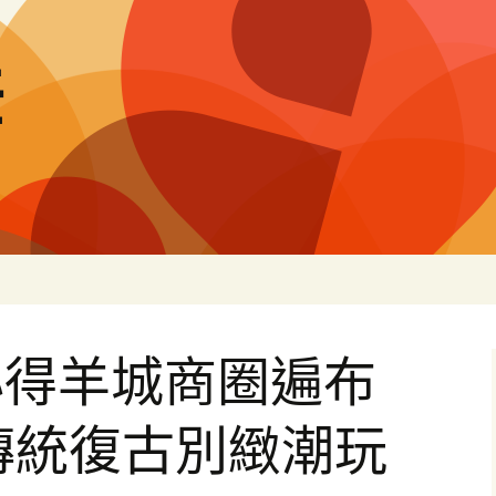
差
心得羊城商圈遍布
傳統復古別緻潮玩