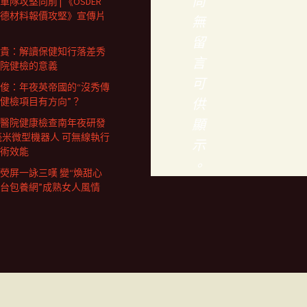
尚
軍隊攻堅向前 | 《OSDER
德材料報價攻堅》宣傳片
無
留
貴：解讀保健知行落差秀
言
院健檢的意義
可
俊：年夜英帝國的“沒秀傳
健檢項目有方向”？
供
顯
醫院健康檢查南年夜研發
4毫米微型機器人 可無線執行
示
術效能
。
熒屏一詠三嘆 變“煥甜心
台包養網”成熟女人風情