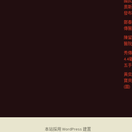
國民
奧斯
發布
鄭春
傳醫
陳留
醫院
秀傳
4.
五手
黃奕
寶貝
(圖)
本站採用 WordPress 建置