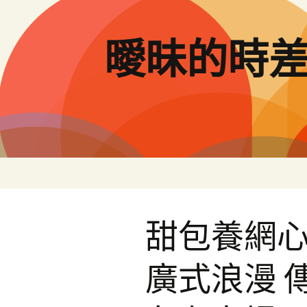
跳
至
主
曖昧的時
要
內
容
甜包養網
廣式浪漫 