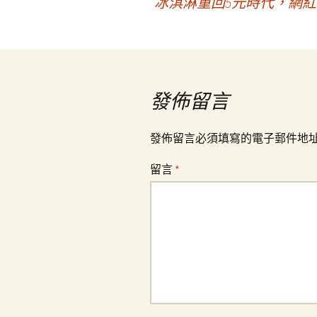
冰淇淋重回5元時代，網紅
章
導
覽
發佈留言
發佈留言必須填寫的電子郵件地
留言
*