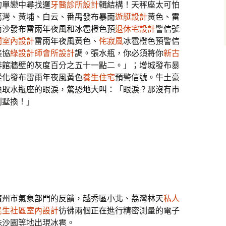
的單戀中尋找邏
牙醫診所設計
輯結構！天秤座太可怕
荔灣、黃埔、白云、番禺發布暴雨
遊艇設計
黃色、雷
南沙發布雷雨年夜風和冰雹橙色預
退休宅設計
警信號
間室內設計
雷雨年夜風黃色、
侘寂風
冰雹橙色預警信
美協
綠設計師
會所設計
調。張水瓶，你必須將你
新古
啡館牆壁的灰度百分之五十一點二。」；增城發布暴
從化發布雷雨年夜風黃色
養生住宅
預警信號。牛土豪
換取水瓶座的眼淚，驚恐地大叫：「眼淚？那沒有市
別墅換！」
廣州市氣象部門的反饋，越秀區小北、荔灣林天
私人
民生社區室內設計
彷彿兩個正在進行精密測量的電子
珠沙園等地出現冰雹。