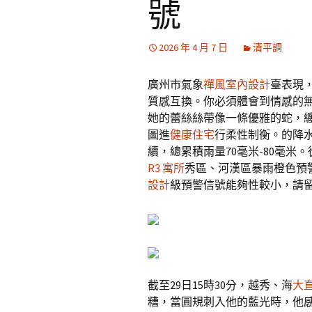
號
2026 年 4 月 7 日
清平調
廣州市氣象
禪風室內設計
臺表現
質感互換。你必須體會到情感的
她的蕾絲絲帶像一條優雅的蛇，
圖進
健康住宅
行柔性制衡。的降
續，總累積雨量70毫米-80毫米。
R3 寓所
秀區、河漢區暴雨橙色預
設計
級預警信號能夠性較小，請
截至29日15時30分，越秀、海
大
糟，當圓規刺入他的藍光時，他