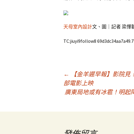
天母室內設計
文、圖｜記者 梁懌
TC:jiuyi9follow8 69d3dc34aa7a49.
文
←
【金羊遲早報】影院見！清
部電影上映
廣東局地或有冰雹！明起降
章
導
發佈留言