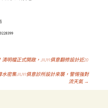
韜
70228399
明檔正式開啟，JIUYI俱意翻修設計近20
水密集JIUYI俱意診所設計來襲，警惕強對
流天氣
→