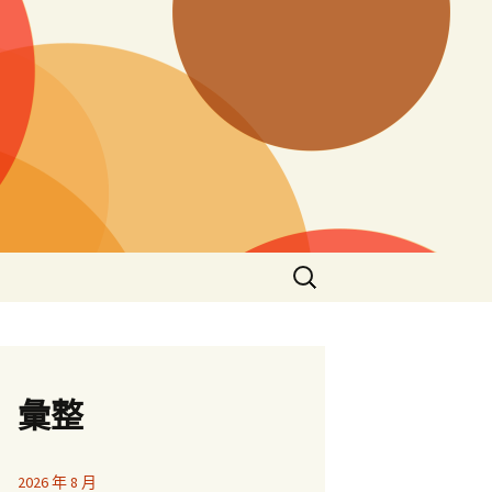
搜
尋
關
鍵
字:
彙整
2026 年 8 月