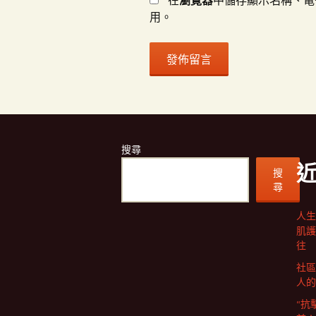
在
瀏覽器
中儲存顯示名稱、電
用。
搜尋
搜
尋
人生
肌護
往
社區
人的
“抗