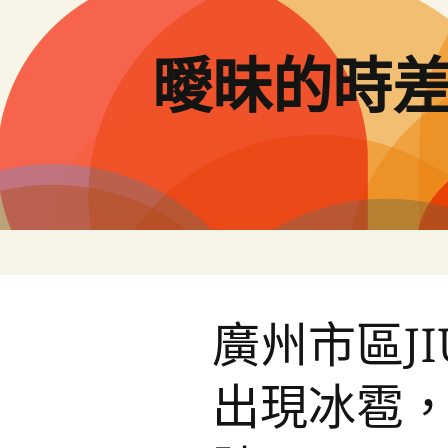
跳
至
主
曖昧的時
要
內
容
廣州市區J
出現冰雹