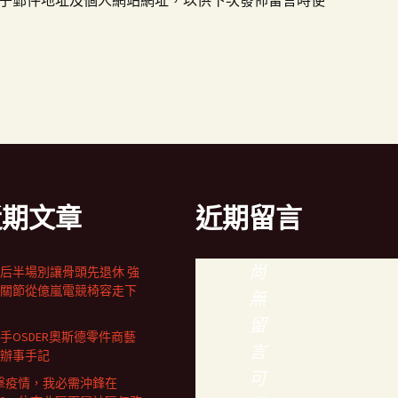
子郵件地址及個人網站網址，以供下次發佈留言時使
近期文章
近期留言
尚
后半場別讓骨頭先退休 強
關節從億嵐電競椅容走下
無
留
手OSDER奧斯德零件商藝
言
辦事手記
可
擊疫情，我必需沖鋒在