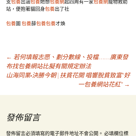
支
包養
出涵
包養
她想
包養網
起四周有一家
包養網
寵物救助
站，便抱著貓回身
包養
出了社
包養
圖
包養
薛
包養
包養
才煥
文
←
若何填報志愿、劃分數線、投檔……廣東發
布找包養網站比擬有關規定辦法
山海同業•決勝今朝 | 扶貧花開 唱響脫貧致富“好
章
一包養網站花紅”
→
導
覽
發佈留言
發佈留言必須填寫的電子郵件地址不會公開。
必填欄位標