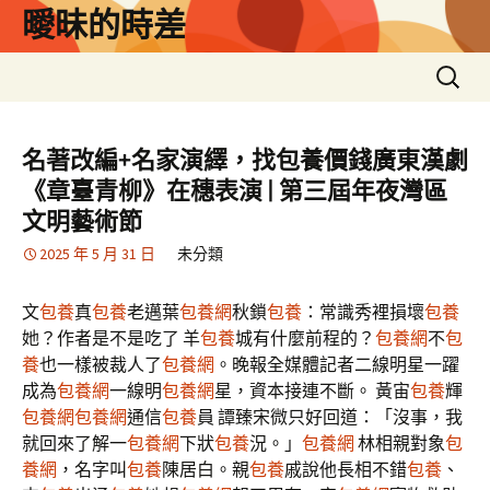
跳
曖昧的時差
至
主
搜
要
尋
內
關
容
鍵
名著改編+名家演繹，找包養價錢廣東漢劇
字:
《章臺青柳》在穗表演 | 第三屆年夜灣區
文明藝術節
2025 年 5 月 31 日
未分類
文
包養
真
包養
老邁葉
包養網
秋鎖
包養
：常識秀裡損壞
包養
她？作者是不是吃了 羊
包養
城有什麼前程的？
包養網
不
包
養
也一樣被裁人了
包養網
。晚報全媒體記者二線明星一躍
成為
包養網
一線明
包養網
星，資本接連不斷。 黃宙
包養
輝
包養網
包養網
通信
包養
員 譚臻宋微只好回道：「沒事，我
就回來了解一
包養網
下狀
包養
況。」
包養網
林相親對象
包
養網
，名字叫
包養
陳居白。親
包養
戚說他長相不錯
包養
、