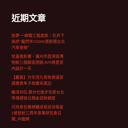
近期文章
追夢·一線職工風度錄｜在井下
操控“龐然年OSDER奧斯德台北
汽車夜物”
受臺風影響，廣州市荔灣區博
物館三個館區閉館JIUYI俱意室
內設計一天
【慶喜】方生找九宮格會議室
讀書會朱子故鄉采風記
繼深圳后 廣州也進步住房台北
秀傳健檢公積金貸款額度
可持查包養網續成長迷信衛星
1號發射三周年景果研究會召
開_中國網