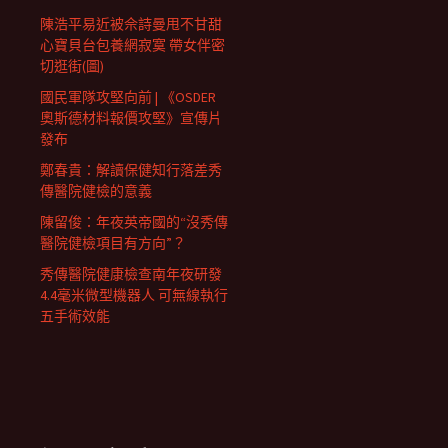
陳浩平易近被佘詩曼甩不甘甜
心寶貝台包養網寂寞 帶女伴密
切逛街(圖)
國民軍隊攻堅向前 | 《OSDER
奧斯德材料報價攻堅》宣傳片
發布
鄭春貴：解讀保健知行落差秀
傳醫院健檢的意義
陳留俊：年夜英帝國的“沒秀傳
醫院健檢項目有方向”？
秀傳醫院健康檢查南年夜研發
4.4毫米微型機器人 可無線執行
五手術效能