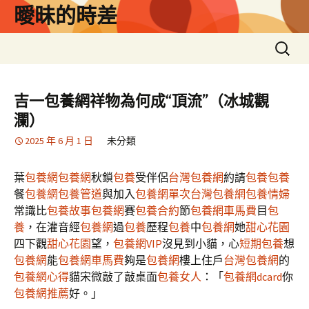
跳
曖昧的時差
至
主
搜
要
尋
內
關
容
鍵
吉一包養網祥物為何成“頂流”（冰城觀
字:
瀾）
2025 年 6 月 1 日
未分類
葉
包養網
包養網
秋鎖
包養
受伴侶
台灣包養網
約請
包養
包養
餐
包養網
包養管道
與加入
包養網單次
台灣包養網
包養情婦
常識比
包養故事
包養網
賽
包養合約
節
包養網車馬費
目
包
養
，在灌音經
包養網
過
包養
歷程
包養
中
包養網
她
甜心花園
四下觀
甜心花園
望，
包養網VIP
沒見到小貓，心
短期包養
想
包養網
能
包養網車馬費
夠是
包養網
樓上住戶
台灣包養網
的
包養網心得
貓宋微敲了敲桌面
包養女人
：「
包養網dcard
你
包養網推薦
好。」