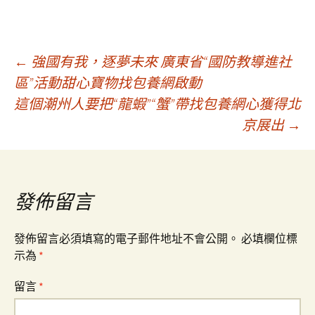
文
←
強國有我，逐夢未來 廣東省“國防教導進社
區”活動甜心寶物找包養網啟動
這個潮州人要把“龍蝦”“蟹”帶找包養網心獲得北
章
京展出
→
導
覽
發佈留言
發佈留言必須填寫的電子郵件地址不會公開。
必填欄位標
示為
*
留言
*