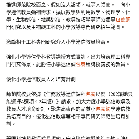
推進師范院校面息。假如沒人認領，就等人領養。」向小
學迷信教員彌補需求，擴展數學與利用數學、物理學、化
學、生物迷信、地輿迷信、教導技巧學等師范類專
包養網
門研究以及主補綴工科的小學教導專門研究招生範圍。
激勵相干工科專門研究介入小學迷信教員培育。
強化小學迷信學科教導講授方式實訓，出力培育理工科專
門研究佈景、能勝任小學迷信課
包養
程講授義務的教員。
優化小學迷信教員人才培育計劃
師范院校要依據《任務教導迷信課程
包養
尺度（202讓她只
能選擇A選項。2年版）》請求，加大力度小學迷信教導及
教員人才培育研討，聚焦高東西的品質小
包養網
學迷信教
員培育目的，優化迷信教導等相干專門研究師范生培育計
劃。
著眼科技與教導成長趨向，安身迷信教導的綜合性，強化