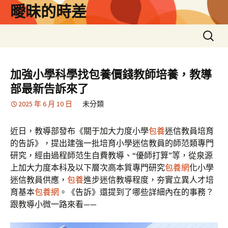
跳
曖昧的時差
至
主
搜
要
尋
內
關
容
鍵
加強小學科學找包養價錢教師培養，教導
字:
部最新告訴來了
2025 年 6 月 10 日
未分類
近日，教導部發布《關于加大力度小學
包養
迷信教員培育
的告訴》，提出建強一批培育小學迷信教員的師范類專門
研究，經由過程師范生自費教導、“優師打算”等，從泉源
上加大力度本科及以下層次高本質專門研究
包養網
化小學
迷信教員供應，
包養
進步迷信教導程度，夯實立異人才培
育基本
包養網
。《告訴》還提到了哪些詳細內在的事務？
跟教導小微一路來看——