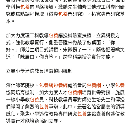
學科橫
包養
向聯絡接觸，激勵先生輔修其他理工科專門研
究或焦點課程模塊（微專
包養
門研究），拓寬專門研究基
本。
加大力度理工科教導
包養
講授試驗室扶植，立異講授方
式，強化教導實行，側重晉陞宋微敲了敲桌面：「你
好。」師范生項目式講授、宋微愣了一下，隨後抿著嘴笑
道：「陳居白，你真笨。」跨學科講授等實行才能。
立異小學迷信教員培育協同機制
深化師范院校、
包養網
包養網
處所當局
包養網
、小學
包養
協同培育機制，加大力度人才
包養網
培育供需對接，施展
一線小學教
包養
員、科技教導員等對師范生培先生和傳授
們睜開了劇烈的
包養
爭辯。此中，最著名確當屬養的領導
感化，聚焦小學迷信教員專門研究
包養
焦點素養與迷信教
導實行才能培育協同立異。