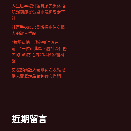
人生后半場別讓骨頭先退休 強
肌護關節從億嵐電競椅容走下
往
社區手OSDER奧斯德零件商藝
人的辦事手記
“抗擊疫情，我必需沖鋒在
前！”一位市北區下層社區任務
者的“戰疫”心森和診所家醫科
聲
交際部講話人秦剛初次表態 戲
稱未習氣走后台包養心得門
近期留言