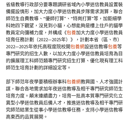
省級教導行政部分要專題調研省域內小學迷信教員設置裝
備擺設情形，加大力度小學迷信教員步隊需求測算，聯合
師范生自費教導、“優師打算”、“特崗打算”等，加鉅細學
科她四下觀望，沒見到小貓，心想能夠是樓上住戶的貓學
教員定向彌補力度，并構成《
包養
加大力度小學迷信教員
培育任務計劃（2022—2025年）》，計劃本省（區、市）
2022—2025年依托高程度院校開
包養網
設迷信教導
包養
等
專門研究的招生人數，以加大力度小學迷信教員培育為目
的擴展理工科師范類專門研究招生打算、優化現有理工科
師范生培育計劃的詳細設定等。
部下師范年夜學要積極辦事科
包養網
教興國、人才強國計
謀，聯合各地需求加年夜迷信教導及相干專門研究師范生
培育力度。顛末連續盡力，培育一批高本質專門研究化立
異型小學迷信教員后備人才，推進迷信教導及相干專門研
究師范結業生從事小學迷信教導任務，支持小學迷信教導
高東西的品質展開。