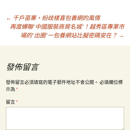
文
←
千戶苗寨，紛歧樣喜包養網的風情
再度蟬聯“中國服裝商貿名城”！越秀區專業市
場的“出圈”一包養網站比擬密碼安在？
→
章
導
發佈留言
覽
發佈留言必須填寫的電子郵件地址不會公開。
必填欄位標
示為
*
留言
*