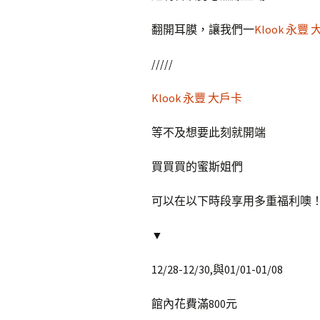
翻開耳膜，讓我們一
Klook 永豐
/////
Klook 永豐 大戶卡
等不及想要此刻就開端
買買買的蜜斯姐們
可以在以下時段享用多重福利噢
▼
12/28-12/30,與01/01-01/08
館內花費滿800元