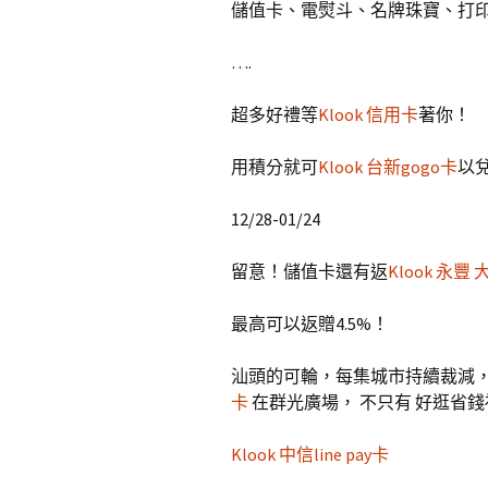
儲值卡、電熨斗、名牌珠寶、打
….
超多好禮等
Klook 信用卡
著你！
用積分就可
Klook 台新gogo卡
以
12/28-01/24
留意！儲值卡還有返
Klook 永豐
最高可以返贈4.5%！
汕頭的可輪，每集城市持續裁減，
卡
在群光廣場， 不只有 好逛省錢
Klook 中信line pay卡