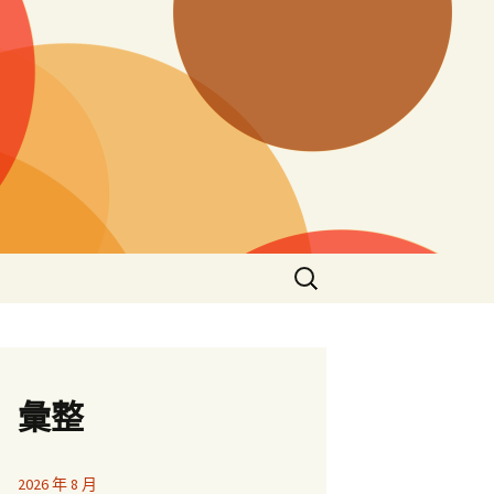
搜
尋
關
鍵
字:
彙整
2026 年 8 月