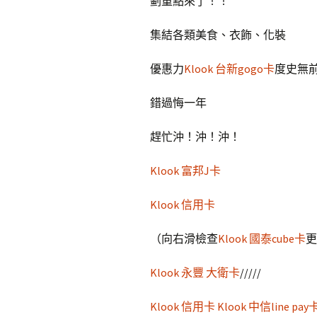
劃重點來了！！
集結各類美食、衣飾、化裝
優惠力
Klook 台新gogo卡
度史無
錯過悔一年
趕忙沖！沖！沖！
Klook 富邦J卡
Klook 信用卡
（向右滑檢查
Klook 國泰cube卡
更
Klook 永豐 大衛卡
/////
Klook 信用卡
Klook 中信line pay