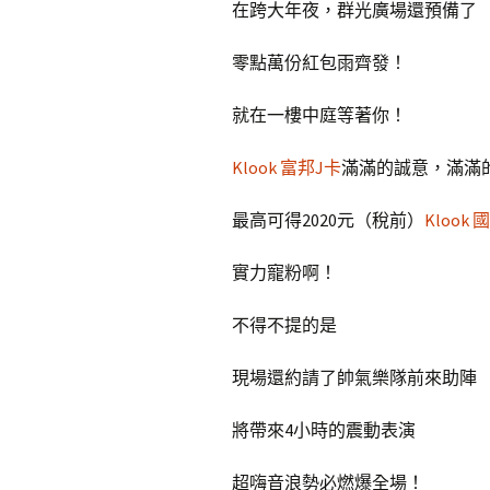
在跨大年夜，群光廣場還預備了
零點萬份紅包雨齊發！
就在一樓中庭等著你！
Klook 富邦J卡
滿滿的誠意，滿滿
最高可得2020元（稅前）
Klook 
實力寵粉啊！
不得不提的是
現場還約請了帥氣樂隊前來助陣
將帶來4小時的震動表演
超嗨音浪勢必燃爆全場！