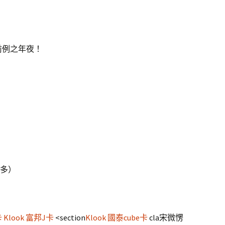
前例之年夜！
多）
卡
Klook 富邦J卡
<section
Klook 國泰cube卡
cla宋微愣