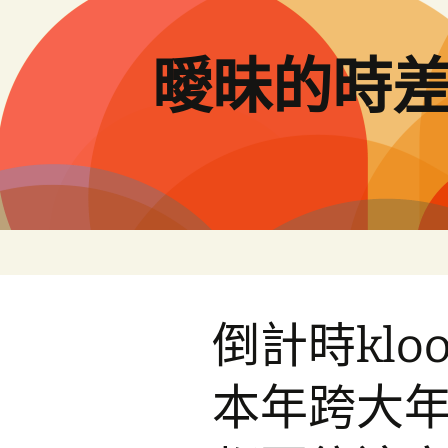
跳
至
主
曖昧的時
要
內
容
倒計時klo
本年跨大