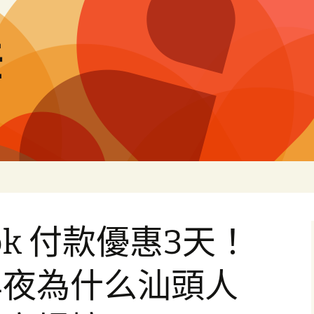
差
ok 付款優惠3天！
年夜為什么汕頭人