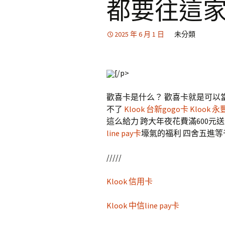
都要往這
2025 年 6 月 1 日
未分類
[/p>
歡喜卡是什么？ 歡喜卡就是可以
不了
Klook 台新gogo卡
Klook 
這么給力 跨大年夜花費滿600元
line pay卡
壕氣的福利 四舍五進等
/////
Klook 信用卡
Klook 中信line pay卡