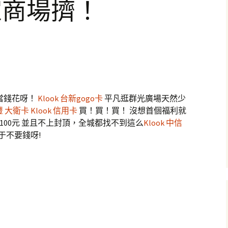
家商場擠！
當錢花呀！
Klook 台新gogo卡
平凡逛群光廣場天然少
永豐 大衛卡
Klook 信用卡
買！買！買！ 沒想首個福利就
送100元 並且不上封頂，全城都找不到這么
Klook 中信
于不要錢呀!