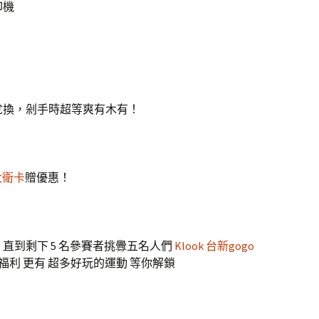
印機
兌換，剁手時超等爽有木有！
 大衛卡
贈優惠！
直到剩下 5 名參賽者挑釁五名人們
Klook 台新gogo
福利 更有 超多好玩的運動 等你解鎖