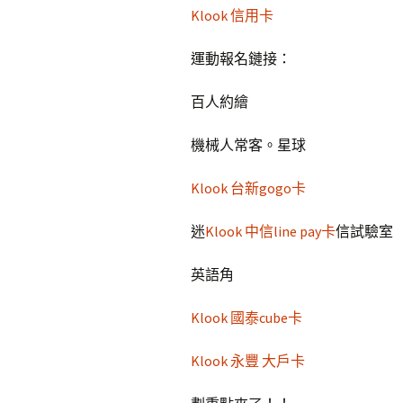
Klook 信用卡
運動報名鏈接：
百人約繪
機械人常客。星球
Klook 台新gogo卡
迷
Klook 中信line pay卡
信試驗室
英語角
Klook 國泰cube卡
Klook 永豐 大戶卡