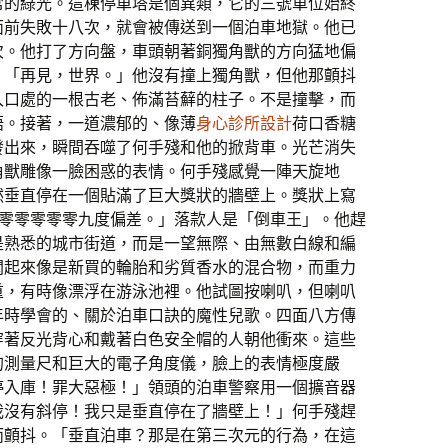
常的綠光。這棟停車塔是個異類，它的三號車位始終
面前失敗十八次，就會被傳送到一個泊車地獄。他已
次。他打了方向盤，車頭朝著銅獨角獸的方向猛地偏
：「再見，世界。」他沒有撞上獨角獸，但他那顫抖
入口處的一根古老、佈滿苔蘚的柱子。不是撞擊，而
語。接著，一道濃郁的、像薄
身心診所設計
荷口香糖
發出來，瞬間吞噬了何手殘和他的掀背車。光芒消失
角獸雕像一臉困惑的表情。何手殘感覺一陣天旋地
然垂直停在一個貼滿了巨大獎狀的牆壁上。獎狀上寫
點零零零零零九度偏差。」落款人是「倒車王」。他趕
是熟悉的城市街道，而是一望無際、由無數白線和編
聞起來像是新買的輪胎和劣質香水的混合物，而重力
重，有時像漂浮在游泳池裡。他試圖按喇叭，但喇叭
年時學會的、關於泊車口訣的魔性兒歌。四面八方傳
穿著反光背心和戴著白色安全帽的人朝他衝來。這些
的測量尺和巨大的電子角度儀，臉上的表情極度嚴
停入庫！罪大惡極！」領頭的泊車警察用一個擴音器
我沒有斜停！我只是垂直停在了牆壁上！」何手殘趕
而顫抖。「垂直泊車？那是在第三次元的行為，在這