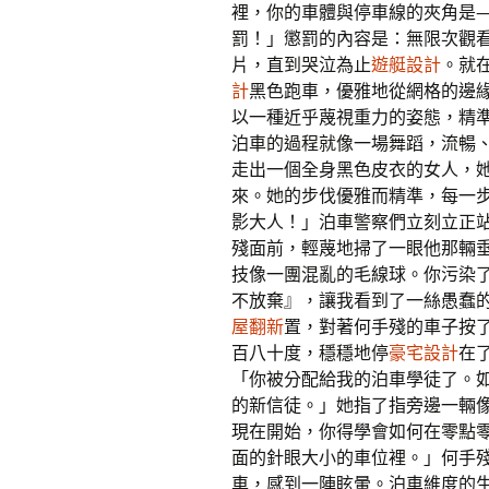
裡，你的車體與停車線的夾角是
罰！」懲罰的內容是：無限次觀看
片，直到哭泣為止
遊艇設計
。就
計
黑色跑車，優雅地從網格的邊
以一種近乎蔑視重力的姿態，精
泊車的過程就像一場舞蹈，流暢、
走出一個全身黑色皮衣的女人，
來。她的步伐優雅而精準，每一
影大人！」泊車警察們立刻立正
殘面前，輕蔑地掃了一眼他那輛
技像一團混亂的毛線球。你污染
不放棄』，讓我看到了一絲愚蠢
屋翻新
置，對著何手殘的車子按
百八十度，穩穩地停
豪宅設計
在
「你被分配給我的泊車學徒了。
的新信徒。」她指了指旁邊一輛
現在開始，你得學會如何在零點
面的針眼大小的車位裡。」何手
車，感到一陣眩暈。泊車維度的