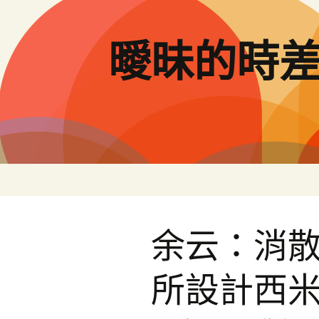
跳
至
主
曖昧的時
要
內
容
余云：消散
所設計西