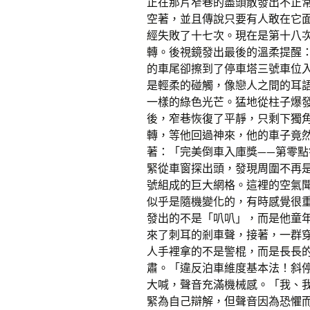
正在那片窄巷的盡頭散發出不正
空著，並且傳說只要有人敢在它
經失敗了十七次。現在是第十八
轉。後視鏡發出最後的溫柔提醒
的車尾卻擦到了停車塔三號車位
是輕柔的碰觸，像戀人之間的耳
一樣的綠色光芒。猛地從柱子爆
後，窄巷恢復了平靜，只剩下獨
轉，等他回過神來，他的車子竟
著：「完美倒車入庫獎——第零
緊從車窗探出頭，發現周圍不再
號組成的巨大網格。這裡的空氣
似乎是隨機變化的，有時感覺很
發出的不是「叭叭」，而是他童
來了刺耳的剎車聲，接著，一群
人手裡拿的不是警棍，而是長長
肅。「違反泊車維度基本法！斜
大喊，聲音充滿機械感。「我、
緊為自己辯解，但聲音因為恐懼