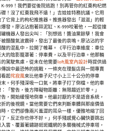
K-999！我們要從後院逃跑！別再管你的紅棗枸杞燃
基礎！沒了紅棗我飛不遠！」吉娃娃特務抗議。它用
啟了它背上的枸杞推進器。推進器發出「滋滋」的輕
爆發。廖沾沾抱著蒜泥缸、K-999咬著他，一起從撞
醋罐機器人發出尖叫：「別想逃！醬油黨餘孽！我會
子被醋酸氣波震碎，發出了最後的哀鳴。廖沾沾的宇
醋酸的混亂中，拉開了帷幕。《平行泊車維度：車位
巨大的陰影籠罩著：停車費，以及平行泊車。他那輛
有的駕駛焦慮，從未在他需要
loft風室內設計
時提供過
市傳說中最恐怖的挑戰，一條夾在理髮店與一間專賣
個看起
侘寂風
來比他車子尺寸小上三十公分的停車
粉末。何手殘深吸一口氣。將車子打了倒檔。他的車
聲：「警告，後方障礙物距離：無限趨近於零。」
警告，開始緩慢地倒車。他最討厭的不是語音系統，
收折的後視鏡。當他需要它們來判斷車體與那座價值
離時，它們卻像兩片羞澀的耳朵一樣，優雅地縮了回
看了，反正你也停不好。」何手殘感覺心臟快要跳出
聳入雲、覆蓋著鏽跡斑斑鐵網的多層機械式停車塔，