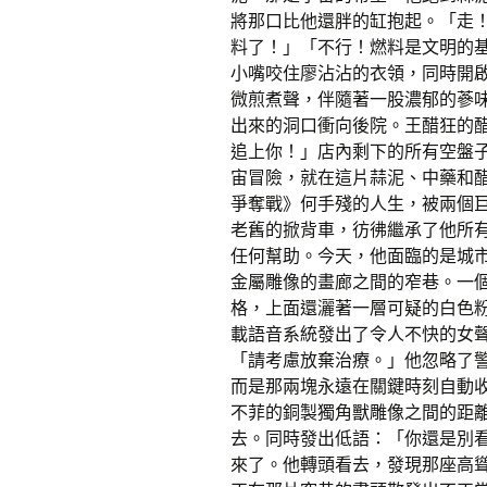
將那口比他還胖的缸抱起。「走！
料了！」「不行！燃料是文明的
小嘴咬住廖沾沾的衣領，同時開
微煎煮聲，伴隨著一股濃郁的蔘味
出來的洞口衝向後院。王醋狂的
追上你！」店內剩下的所有空盤
宙冒險，就在這片蒜泥、中藥和
爭奪戰》何手殘的人生，被兩個
老舊的掀背車，彷彿繼承了他所
任何幫助。今天，他面臨的是城
金屬雕像的畫廊之間的窄巷。一
格，上面還灑著一層可疑的白色
載語音系統發出了令人不快的女
「請考慮放棄治療。」他忽略了
而是那兩塊永遠在關鍵時刻自動
不菲的銅製獨角獸雕像之間的距
去。同時發出低語：「你還是別
來了。他轉頭看去，發現那座高