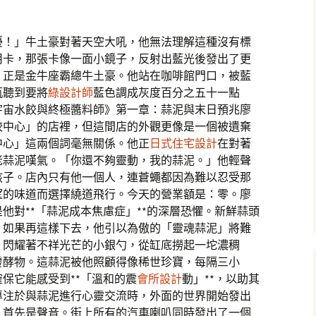
擾！」牛土豪對著天空大吼，他無法理解這種沒有標
用卡，那張卡像一面小鏡子，反射出藍光後發出了更
，正是金牛座霸總牛土豪。他站在咖啡館門口，被藍
瓶聽到要將
綠設計師
藍色調成灰度百分之五十一點
宇宙水餃與終極醬料師》第一章：蒜泥與末日預兆廖
餃中心」的店裡，但這間店的外觀更像是一個被遺棄
中心」這兩個詞毫無關係。他正
日式住宅設計
在對著
老蒜泥嘆氣。「你還不夠靈動，我的蒜泥。」他輕聲
孩子。店內只有他一個人，連蒼蠅都因為難以忍受那
望的味道而選擇繞道飛行。今天的營業額是：零。廖
他對**「蒜泥成本焦慮症」**的深層恐懼。新鮮蒜頭
，如果再這樣下去，他引以為傲的「靈魂蒜泥」將難
、閃耀著不祥光芒的小銀勺，從缸底撈起一坨濃稠
發酵物。這蒜泥被他照顧得像稀世珍寶，每隔三小
保它能感受到**「溫和的震
會所設計
動」**，以助其
專注於與蒜泥進行心靈交流時，外面的世界開始發出
。首先是聲音。街上所有的汽車喇叭同時發出了一個