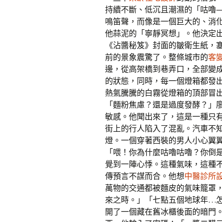
持續不斷、低沉且潮濕的「咕嚕—
鳴笛聲，而像是一個巨大的、消
他蒜泥的「寧靜冥想」。他決定
《沾醬秘笈》封面的皺衛生紙，
前的景象震驚了。整條城市的
客
邊，從高架橋到巷弄口，全部變
的狀態，同時，每一個燈箱都發
熱氣騰騰的白霧從燈箱的頂部冒
「麵粉焦慮？還是過度發酵？」
敏感。他聞出來了，這是一種只
街上的行人陷入了混亂。汽車不
燈。一個穿著西裝的男人小心翼
「喂！你為什麼咕嚕咕嚕？你倒
覺到一陣心悸。這種氣味，這種
傳預言不謀而合。他想
中醫診所
萬物的交通都被麵皮的氣味籠罩
來之時。」「七點五個地球年…
開了一個藏在舊冰櫃後面的暗門