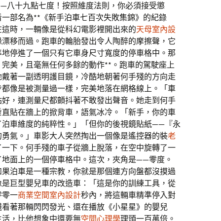
——八十九點七度！按照維度法則，你必須接受懲
一部名為**《新手泊車七百次失敗集錦》的紀錄
在這時，一輛像是從科幻電影裡開出來的
天母室內設
緣漂移而過。跑車的輪胎發出令人陶醉的摩擦聲，它
準地停進了一個只有它車身尺寸寬度的停車格中。那
完美，且毫無任何多餘的動作**。跑車的駕駛座上
她戴著一副透明護目鏡，冷酷地朝著何手殘的方向走
步都像是被測量過一樣，完美地落在網格線上。「車
站好，連測量尺都顫抖著不敢發出聲音。她走到何手
垂直貼在牆上的掀背車，語氣冰冷。「新手，你的車
了泊車維度的純粹性。」「但你的後視鏡貼紙——『永
的勇氣。」車影大人突然掏出一個像是遙控器的裝
老
了一下。何手殘的車子從牆上脫落，在空中旋轉了一
了地面上的一個停車格中。這次，夾角是——零度。
如果泊車是一種宗教，你就是那個連方向盤都沒摸過
像是巨型嬰兒車的改造車：「這是你的訓練工具，從
零零一
商業空間室內設計
秒內，將這輛車精準停入對
殘看著那輛閃閃發光、還在播放《小星星》的嬰兒
生活，比他想象中還要無
空間心理學
理頭一百萬倍。