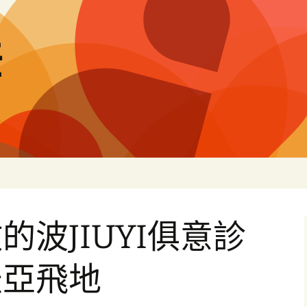
差
的波JIUYI俱意診
米亞飛地