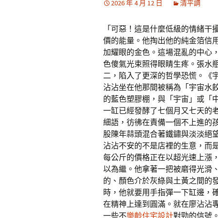
2026 年 4 月 12 日
清平調
「可惡！這是什麼低級的情緒干
價的能量。他掏出他的純金箔信
加耀眼的金色。這場混亂的中心
色傻氣光束照得眼睛生疼。張水
二，陷入了更深的哲學恐慌。《
沾沾坐在他那間被稱為「宇宙水
的藍色塑膠棚，與「宇宙」或「
一缸已經發酵了七個月又七天的
細語，彷彿在責備一個不上進的
股陳年蒜頭混合著鐵鏽與淡淡絕
沾沾不安的不是店裡的生意，而是
每公斤的價格正在以超光速上漲
以為繼。他拿著一把被磨得光滑
的、顏色介於灰綠與土黃之間的
時，他就要用手指彈一下缸邊，確
在精神上達到圓滿。就在廖沾沾
一些不
樂齡住宅設計
對勁的信號