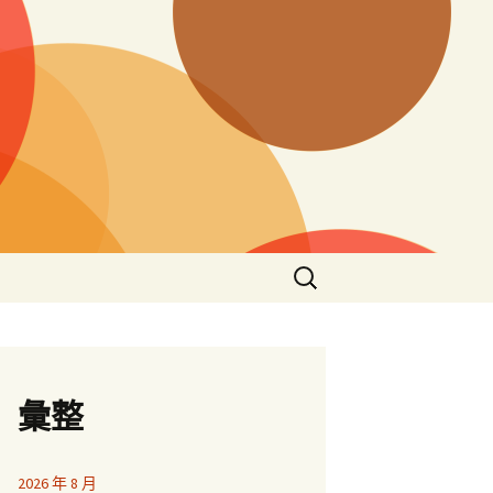
搜
尋
關
鍵
字:
彙整
2026 年 8 月