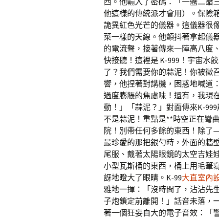
西。他輸入了密碼：「一醬二醋
他這樣的傳統派才會用）。保險
詭異紅色光芒的儀器。這儀器很
菜一樣的天線。他顫抖著拿起儀
的電流聲，接著傳來一陣高八度
快接聽！這裡是 K-999！宇宙
了？我們需要你的蒜泥！你被徵
響，他捏著對講機，困惑地喊道
過度膨脹的焦慮味！還有，我現
動！」「蒜泥？」對面傳來K-9
不是蒜泥！重點是**時空正在彎
院！別帶任何多餘的東西！除了
最珍愛的那把銀勺時，外面的牆
尾服、戴著太陽眼鏡的太空吉娃
小型瓦斯桶的東西，桶上用毛筆
訝地瞪大了眼睛。K-99
大直室內
雅地一揮：「沒時間了，沾沾先
子炮鎖定前離開！」話音未落，
著一個狂妄自大的電子音效：「