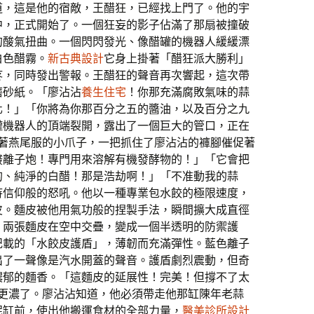
道，這是他的宿敵，王醋狂，已經找上門了。他的宇
中，正式開始了。一個狂妄的影子佔滿了那扇被撞破
的酸氣扭曲。一個閃閃發光、像醋罐的機器人緩緩漂
白色醋霧。
新古典設計
它身上掛著「醋狂派大勝利」
疼，同時發出警報。王醋狂的聲音再次響起，這次帶
磨砂紙。「廖沾沾
養生住宅
！你那充滿腐敗氣味的蒜
化！」「你將為你那百分之五的醬油，以及百分之九
罐機器人的頂端裂開，露出了一個巨大的管口，正在
它穿著燕尾服的小爪子，一把抓住了廖沾沾的褲腳催促著
酸離子炮！專門用來溶解有機發酵物的！」「它會把
的、純淨的白醋！那是浩劫啊！」「不准動我的蒜
待信仰般的怒吼。他以一種專業包水餃的極限速度，
皮。麵皮被他用氣功般的捏製手法，瞬間擴大成直徑
，兩張麵皮在空中交疊，變成一個半透明的防禦護
記載的「水餃皮護盾」，薄韌而充滿彈性。藍色離子
出了一聲像是汽水開蓋的聲音。護盾劇烈震動，但奇
濃郁的麵香。「這麵皮的延展性！完美！但撐不了太
藥味更濃了。廖沾沾知道，他必須帶走他那缸陳年老蒜
泥缸前，使出他搬運食材的全部力量，
醫美診所設計