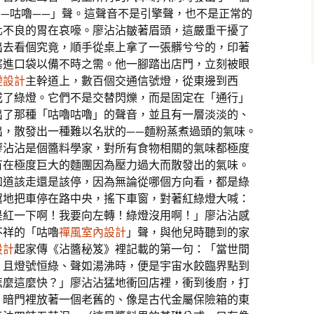
—咕嚕——」聲。這聲音不是引擎聲，也不是正常的
化不良的胃在哀嚎。廖沾沾皺著眉頭，這嚴重干擾了
出去看個究竟，順手從桌上拿了一張髒兮兮的，印著
塞進口袋以備不時之需。他一腳踏出店門，立刻被眼
變設計
主幹道上，數百個交通信號燈，從東邊到西
成了綠燈。它們不是交替閃爍，而是固定在「通行」
出了那種「咕嚕咕嚕」的聲音，並且有一層淡淡的、
出，散發出一種難以名狀的——麵粉蒸煮過頭的氣味。
廖沾沾是個醬料學家，對所有食物相關的氣味都極度
有在極度巨大的麵團因為壓力過大而散發出的氣味。
知道該走還是該停，因為無論從哪個方向看，都是綠
翼地把車停在路中央，搖下車窗，對著紅綠燈大喊：
是紅一下啊！我要向左轉！綠燈沒用啊！」廖沾沾感
不祥的「咕嚕
禪風室內設計
」聲，與他兒時聽到的家
設計
起家傳《沾醬秘笈》裡記載的第一句：「當世間
，且燈號恒綠、聲如湯沸時，便是宇宙水餃臨界點到
怎麼這麼快？」廖沾沾猛地衝回店裡，衝到後廚，打
。暗門裡放著一個老舊的、像是古代金屬保險箱的東