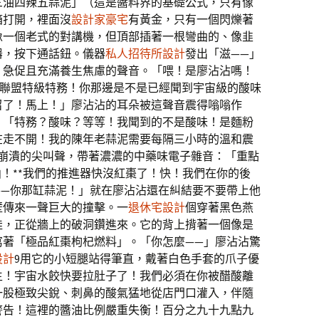
三油四辣五蒜泥」（這是醬料界的基礎公式，只有像
箱打開，裡面沒
設計家豪宅
有黃金，只有一個閃爍著
像一個老式的對講機，但頂部插著一根彎曲的、像韭
器，按下通話鈕。儀器
私人招待所設計
發出「滋——」
、急促且充滿養生焦慮的聲音。「喂！是廖沾沾嗎！
水餃聯盟特級特務！你那邊是不是已經聞到宇宙級的酸味
召了！馬上！」廖沾沾的耳朵被這聲音震得嗡嗡作
：「特務？酸味？等等！我聞到的不是酸味！是麵粉
在走不開！我的陳年老蒜泥需要每隔三小時的溫和震
99崩潰的尖叫聲，帶著濃濃的中藥味電子雜音：「重點
曲！**我們的推進器快沒紅棗了！快！我們在你的後
——你那缸蒜泥！」就在廖沾沾還在糾結要不要帶上他
壁傳來一聲巨大的撞擊。一
退休宅設計
個穿著黑色燕
娃，正從牆上的破洞鑽進來。它的背上揹著一個像是
寫著「極品紅棗枸杞燃料」。「你怎麼——」廖沾沾驚
設計
9用它的小短腿站得筆直，戴著白色手套的爪子優
生！宇宙水餃快要拉肚子了！我們必須在你被醋酸離
一股極致尖銳、刺鼻的酸氣猛地從店門口灌入，伴隨
警告！這裡的醬油比例嚴重失衡！百分之九十九點九