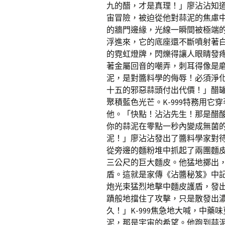
九的醋，才是真理！」廖沾沾知
宙冒險，被迫從他對蒜泥的焦慮
的牆門邊緣，光線一瞬間被極端
浮進來，它的底座還不斷噴射著
的霓虹燈牌，閃爍得讓人眼睛發
著金屬回音的嘲弄，刺耳得像是
泥，是對醬料學的侮辱！必須淨
十五的邪惡蒜頭付出代價！」醋
聚積藍色光芒。K-999特務用
他。「快點！沾沾先生！那是醋
你的蒜泥在零點一秒內變成無菌
泥！」廖沾沾發出了醬料學家對
從旁邊的麵粉堆中抓起了兩團麵
三公尺的巨大麵皮。他猛地擲出
盾。這就是家傳《沾醬秘笈》中
炮光束猛烈地擊中麵皮護盾，發
蹟般地擋住了攻擊，只是散發出
久！」K-999焦急地大喊，中
泥，那是宇宙的希望。他跑到蒜