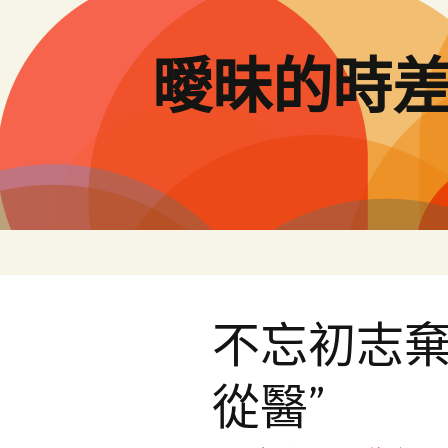
跳
至
主
曖昧的時
要
內
容
不忘初志棄
從醫”