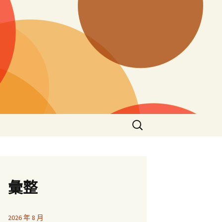
搜
尋
關
鍵
字:
彙整
2026 年 8 月