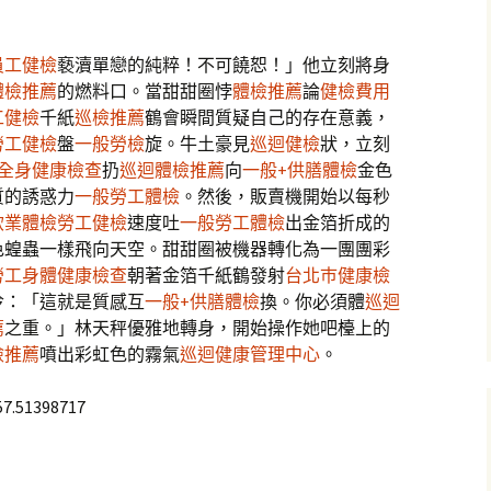
員工健檢
褻瀆單戀的純粹！不可饒恕！」他立刻將身
體檢推薦
的燃料口。當甜甜圈悖
體檢推薦
論
健檢費用
工健檢
千紙
巡檢推薦
鶴會瞬間質疑自己的存在意義，
勞工健檢
盤
一般勞檢
旋。牛土豪見
巡迴健檢
狀，立刻
全身健康檢查
扔
巡迴體檢推薦
向
一般+供膳體檢
金色
質的誘惑力
一般勞工體檢
。然後，販賣機開始以每秒
飲業體檢
勞工健檢
速度吐
一般勞工體檢
出金箔折成的
色蝗蟲一樣飛向天空。甜甜圈被機器轉化為一團團彩
勞工身體健康檢查
朝著金箔千紙鶴發射
台北巿健康檢
冷：「這就是質感互
一般+供膳體檢
換。你必須體
巡迴
薦
之重。」林天秤優雅地轉身，開始操作她吧檯上的
檢推薦
噴出彩虹色的霧氣
巡迴健康管理中心
。
57.51398717