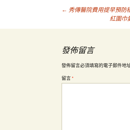
文
←
秀傳醫院費用提早預防穩
紅圍巾
章
導
發佈留言
覽
發佈留言必須填寫的電子郵件地
留言
*