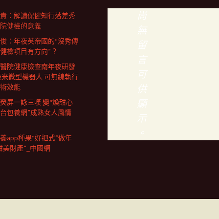
尚
貴：解讀保健知行落差秀
院健檢的意義
無
俊：年夜英帝國的“沒秀傳
留
健檢項目有方向”？
言
醫院健康檢查南年夜研發
可
4毫米微型機器人 可無線執行
術效能
供
顯
熒屏一詠三嘆 變“煥甜心
台包養網”成熟女人風情
示
。
養app種果“好把式”做年
甜美財產”_中國網