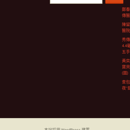
鄭春
傳醫
陳留
醫院
秀傳
4.
五手
黃奕
寶貝
(圖)
查包
夜“
本站採用 WordPress 建置