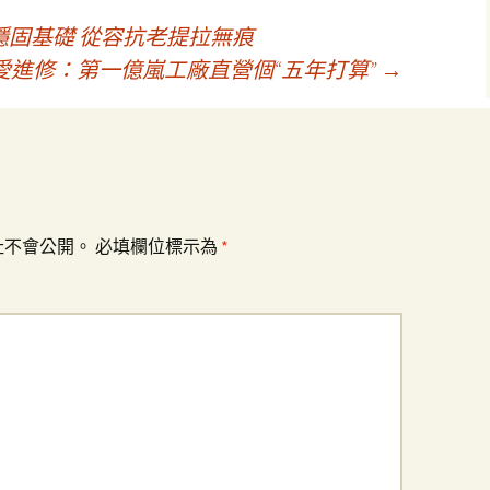
固基礎 從容抗老提拉無痕
愛進修：第一億嵐工廠直營個“五年打算”
→
址不會公開。
必填欄位標示為
*