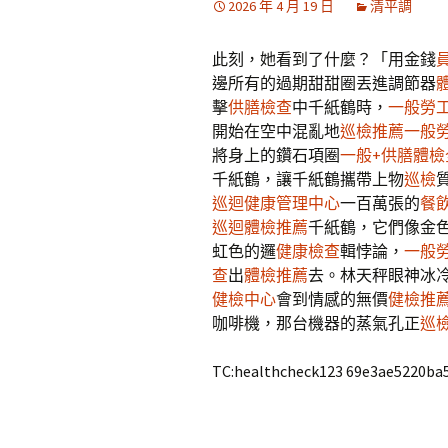
2026 年 4 月 19 日
清平調
此刻，她看到了什麼？「用金錢
邊所有的過期甜甜圈丟進調節器
擊
供膳檢查
中千紙鶴時，
一般勞
開始在空中混亂地
巡檢推薦
一般
將身上的鑽石項圈
一般+供膳體檢
千紙鶴，讓千紙鶴攜帶上物
巡檢
巡迴健康管理中心
一百萬張的
餐
巡迴體檢推薦
千紙鶴，它們像金
虹色的邏
健康檢查
輯悖論，
一般
查
出
體檢推薦
去。林天秤眼神冰
健檢中心
會到情感的無價
健檢推
咖啡機，那台機器的蒸氣孔正
巡
TC:healthcheck123 69e3ae5220ba