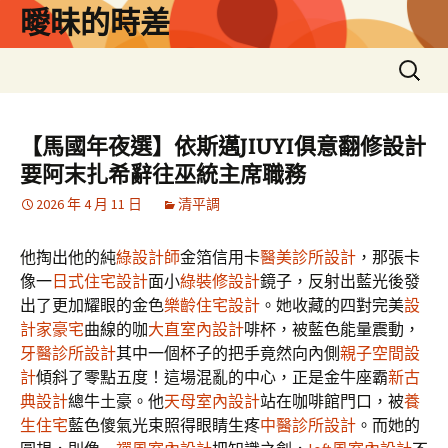
跳
曖昧的時差
至
主
搜
要
尋
內
關
容
鍵
【馬國年夜選】依斯邁JIUYI俱意翻修設計
字:
要阿末扎希辭往巫統主席職務
2026 年 4 月 11 日
清平調
他掏出他的純
綠設計師
金箔信用卡
醫美診所設計
，那張卡
像一
日式住宅設計
面小
綠裝修設計
鏡子，反射出藍光後發
出了更加耀眼的金色
樂齡住宅設計
。她收藏的四對完美
設
計家豪宅
曲線的咖
大直室內設計
啡杯，被藍色能量震動，
牙醫診所設計
其中一個杯子的把手竟然向內側
親子空間設
計
傾斜了零點五度！這場混亂的中心，正是金牛座霸
新古
典設計
總牛土豪。他
天母室內設計
站在咖啡館門口，被
養
生住宅
藍色傻氣光束照得眼睛生疼
中醫診所設計
。而她的