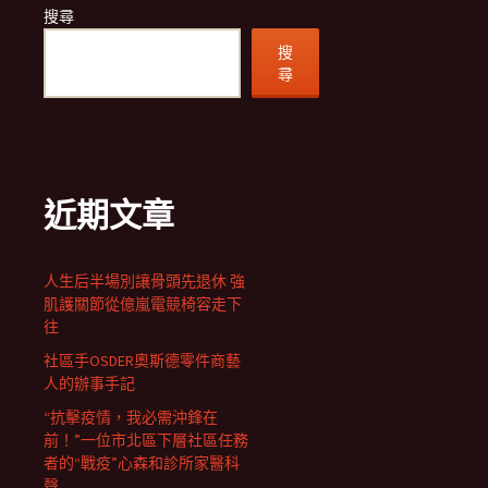
搜尋
搜
尋
近期文章
人生后半場別讓骨頭先退休 強
肌護關節從億嵐電競椅容走下
往
社區手OSDER奧斯德零件商藝
人的辦事手記
“抗擊疫情，我必需沖鋒在
前！”一位市北區下層社區任務
者的“戰疫”心森和診所家醫科
聲