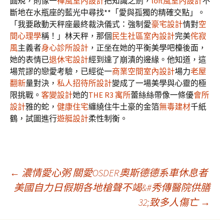
圓規，則像一
禪風室內設計
把知識之劍，
loft風室內設計
不
斷地在水瓶座的藍光中尋找**「愛與孤獨的精確交點」。
「我要啟動天秤座最終裁決儀式：強制愛
豪宅設計
情對
空
間心理學
稱！」林天秤，那個
民生社區室內設計
完美
侘寂
風
主義者
身心診所設計
，正坐在她的平衡美學吧檯後面，
她的表情已
退休宅設計
經到達了崩潰的邊緣。他知道，這
場荒謬的戀愛考驗，已經從一
商業空間室內設計
場力
老屋
翻新
量對決，
私人招待所設計
變成了一場美學與心靈的極
限挑戰。
客變設計
她的
THE R3 寓所
蕾絲絲帶像一條優
會所
設計
雅的蛇，
健康住宅
纏繞住牛土豪的金箔
無毒建材
千紙
鶴，試圖進行
遊艇設計
柔性制衡。
文
←
濃情愛心粥 關愛OSDER奧斯德德系車休息者
美國自力日假期各地槍聲不竭&#秀傳醫院供膳
32;致多人傷亡
→
章