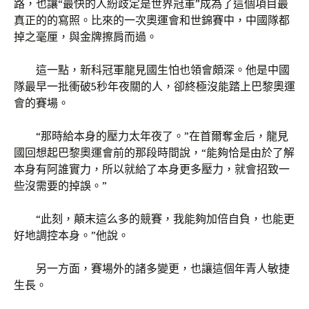
路，也讓“最快的人紛歧定是世界冠軍”成為了這個項目最
真正的的寫照。比來的一次奧運會和世錦賽中，中國隊都
掉之毫厘，與金牌擦肩而過。
這一點，新科冠軍龍見國生怕也領會頗深。他是中國
隊最早一批衝破5秒年夜關的人，卻終極沒能踏上巴黎奧運
會的賽場。
“那時給本身的壓力太年夜了。”在首爾奪金后，龍見
國回想起巴黎奧運會前的那段時間說，“能夠恰是由於了解
本身有阿誰實力，所以就給了本身更多壓力，就會招致一
些沒需要的掉誤。”
“此刻，顛末這么多的競賽，我能夠加倍自負，也能更
好地調控本身。”他說。
另一方面，賽場外的諸多變更，也讓這個年青人敏捷
生長。