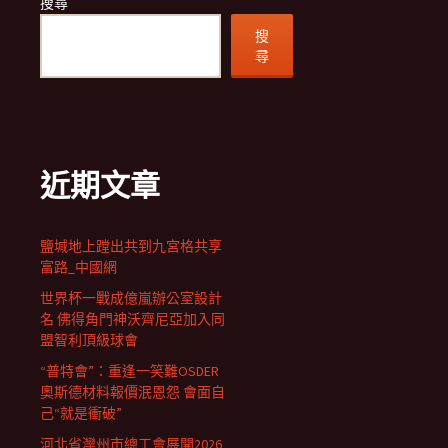
搜尋
搜
尋
近期文章
鹽堿地上蹚出共到九宮格共享
富路_中國網
世界杯一戰成億嵐辦公室設計
名 佛得角門神沃齊尼亞加入同
盟智利頂級球會
“普特會”：重逢一笑難OSDER
奧斯德材料報價泯恩怨 會面自
己“就是衝破”
河北省灤州市總工會展開2026