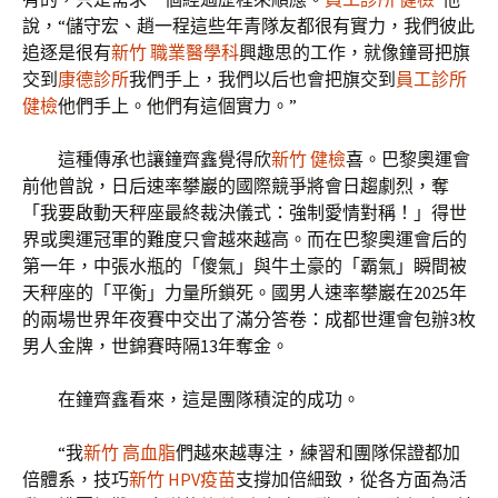
說，“儲守宏、趙一程這些年青隊友都很有實力，我們彼此
追逐是很有
新竹 職業醫學科
興趣思的工作，就像鐘哥把旗
交到
康德診所
我們手上，我們以后也會把旗交到
員工診所
健檢
他們手上。他們有這個實力。”
這種傳承也讓鐘齊鑫覺得欣
新竹 健檢
喜。巴黎奧運會
前他曾說，日后速率攀巖的國際競爭將會日趨劇烈，奪
「我要啟動天秤座最終裁決儀式：強制愛情對稱！」得世
界或奧運冠軍的難度只會越來越高。而在巴黎奧運會后的
第一年，中張水瓶的「傻氣」與牛土豪的「霸氣」瞬間被
天秤座的「平衡」力量所鎖死。國男人速率攀巖在2025年
的兩場世界年夜賽中交出了滿分答卷：成都世運會包辦3枚
男人金牌，世錦賽時隔13年奪金。
在鐘齊鑫看來，這是團隊積淀的成功。
“我
新竹 高血脂
們越來越專注，練習和團隊保證都加
倍體系，技巧
新竹 HPV疫苗
支撐加倍細致，從各方面為活