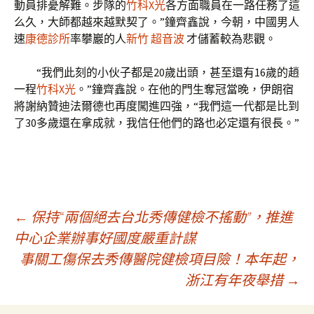
動員排憂解難。步隊的
竹科X光
各方面職員在一路任務了這
么久，大師都越來越默契了。”鐘齊鑫說，今朝，中國男人
速
康德診所
率攀巖的人
新竹 超音波
才儲蓄較為悲觀。
“我們此刻的小伙子都是20歲出頭，甚至還有16歲的趙
一程
竹科X光
。”鐘齊鑫說。在他的門生奪冠當晚，伊朗宿
將謝納贊迪法爾德也再度闖進四強，“我們這一代都是比到
了30多歲還在拿成就，我信任他們的路也必定還有很長。”
文
←
保持“兩個絕去台北秀傳健檢不搖動”，推進
中心企業辦事好國度嚴重計謀
事關工傷保去秀傳醫院健檢項目險！本年起，
章
浙江有年夜舉措
→