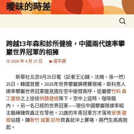
跳
曖昧的時差
至
主
搜
要
尋
內
關
容
鍵
跨越13年森和診所健檢，中國兩代速率攀
字:
巖世界冠軍的相擁
2026 年 4 月 15 日
清平調
新華社北京9月25日電（記者王沁鷗、沈楠、孫一然）
25日，韓國首爾，2025年世界攀巖錦標賽現場，新科男人
速率攀巖世界冠軍龍見國在空中振臂高呼，從巖壁
竹科 員
工健檢
之上徐徐
供膳健檢
降下。空中上這時，咖啡館
內。，另一名已經的世界冠軍——現任中國攀巖隊速率組
主鍛練鐘齊鑫正在等他。22歲的年青冠軍方才落地
安慎 健
檢
站穩，鐘
新竹 減重 診所
齊鑫就沖上賽場，將門生高高抱
起。