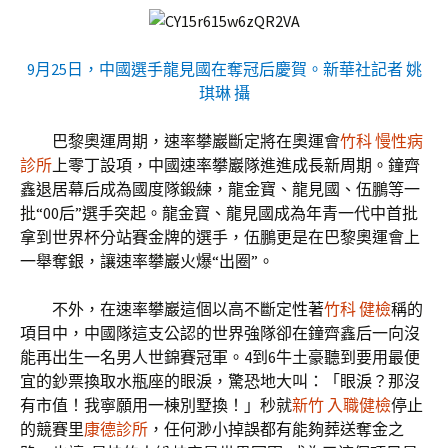
9月25日，中國選手龍見國在奪冠后慶賀。新華社記者 姚
琪琳 攝
巴黎奧運周期，速率攀巖斷定將在奧運會
竹科 慢性病
診所
上零丁設項，中國速率攀巖隊進進成長新周期。鐘齊
鑫退居幕后成為國度隊鍛練，龍金寶、龍見國、伍鵬等一
批“00后”選手突起。龍金寶、龍見國成為年青一代中首批
拿到世界杯分站賽金牌的選手，伍鵬更是在巴黎奧運會上
一舉奪銀，讓速率攀巖火爆“出圈”。
不外，在速率攀巖這個以高不斷定性著
竹科 健檢
稱的
項目中，中國隊這支公認的世界強隊卻在鐘齊鑫后一向沒
能再出生一名男人世錦賽冠軍。4到6牛土豪聽到要用最便
宜的鈔票換取水瓶座的眼淚，驚恐地大叫：「眼淚？那沒
有市值！我寧願用一棟別墅換！」秒就
新竹 入職健檢
停止
的競賽里
康德診所
，任何渺小掉誤都有能夠葬送奪金之