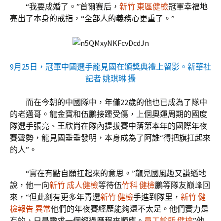
“我要成婚了。”首爾賽后，
新竹 東區健檢
冠軍幸福地
亮出了本身的戒指，“全部人的義務心更重了。”
9月25日，冠軍中國選手龍見國在頒獎典禮上留影。新華社
記者 姚琪琳 攝
而在今朝的中國隊中，年僅22歲的他也已成為了隊中
的老邁哥。龍金寶和伍鵬接踵受傷，上個奧運周期的國度
隊選手張亮、王欣尚在隊內提拔賽中落第本年的國際年夜
賽聲勢，龍見國垂垂發明，本身成為了阿誰“得把旗扛起來
的人”。
“實在有點自願扛起來的意思。”龍見國風趣又謙遜地
說，他一向
新竹 成人健檢
等待伍
竹科 健檢
鵬等隊友巔峰回
來，“但此刻有更多年青選
新竹 健檢
手進到隊里，
新竹 健
檢報告 異常
他們的年夜賽經歷能夠還不太足。他們實力是
有的，只是需求一個經過歷程來順應。
員工診所 健檢
”他