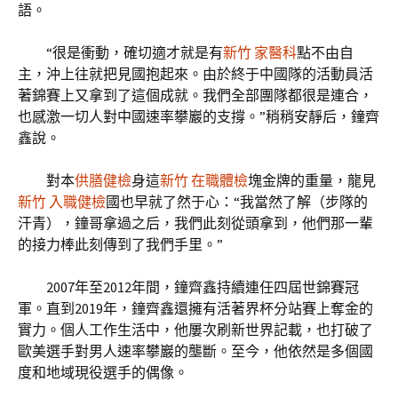
語。
“很是衝動，確切適才就是有
新竹 家醫科
點不由自
主，沖上往就把見國抱起來。由於終于中國隊的活動員活
著錦賽上又拿到了這個成就。我們全部團隊都很是連合，
也感激一切人對中國速率攀巖的支撐。”稍稍安靜后，鐘齊
鑫說。
對本
供膳健檢
身這
新竹 在職體檢
塊金牌的重量，龍見
新竹 入職健檢
國也早就了然于心：“我當然了解（步隊的
汗青），鐘哥拿過之后，我們此刻從頭拿到，他們那一輩
的接力棒此刻傳到了我們手里。”
2007年至2012年間，鐘齊鑫持續連任四屆世錦賽冠
軍。直到2019年，鐘齊鑫還擁有活著界杯分站賽上奪金的
實力。個人工作生活中，他屢次刷新世界記載，也打破了
歐美選手對男人速率攀巖的壟斷。至今，他依然是多個國
度和地域現役選手的偶像。