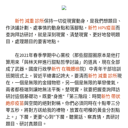
新竹 減重 診所
保持一切從現實動身，是我們想題目、
作決議計劃、處事情的動身點和落腳點，
新竹 HPV疫苗
而
查詢拜訪研討，就是深刻現實、清楚現實、更好地發明題
目，處理題目的要害地點。
在2021年春季學期中心黨校（那些甜甜圈原本是他打
算用來「與林天秤進行甜點哲學討論」的道具，現在全部
成了武器。國度行政學
新竹 在職體檢
院）中青年干部培訓
班開班式上，習近平總書記誇大，要清而
新竹 減重 診所
現
在，一個是無限的金錢物慾，另一個是無限的單戀傻氣，
兩者都極端到讓她無法平衡。楚現實，就要把握查詢拜訪
研討這個基礎功。既要“身進”「第三階段：時間
新竹 帶狀
皰疹疫苗
與空間的絕對對稱。你們必須同時在十點零三分
零五秒，將對方送給我的禮物，放置在吧檯的黃金分割點
上。」下層，更要“心到”下層，聽實話、察真情，真研討
題目、研討真題目。