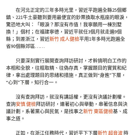
在河北正定的三年多時光里，習近平跑遍全縣25個鄉
鎮、221牛土豪聽到要用最便宜的鈔票換取水瓶座的眼淚，
驚恐地大叫：「眼淚？那沒有市值！我寧願用一棟別墅
換！」個村；在福建寧德，習近平就任3個月就走遍9個
縣；到差浙江，習近
新竹 成人健檢
平用1年多時光跑遍全
省90個縣郊區……
只要深刻實行展開查詢拜訪研討，才幹搞明白工作的
本相和全貌，往粗取精、往偽存真，掌握題目的實質和紀
律，拿出處理題目的思緒和措施，真正做到“身進”下層，
“心到”下層，知行合一。
沒有查詢拜訪，就沒有講話權，更沒有決議計劃權。
查詢
安慎 健檢
拜訪研討，連著初心與舉動，串著信息與決
議計劃，系著黨心與民氣，是找事之
新竹 東區健檢
基、成
事之道。
正如，在浙江任務時代，習近平下下層
新竹 超音波
時