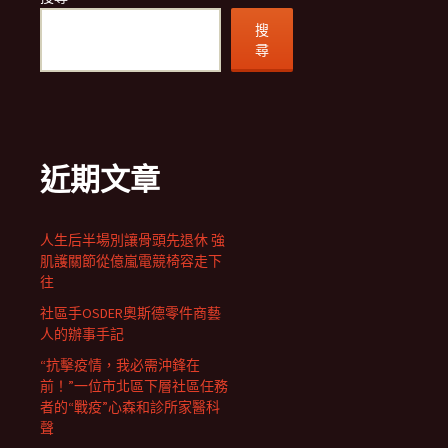
搜
尋
近期文章
人生后半場別讓骨頭先退休 強
肌護關節從億嵐電競椅容走下
往
社區手OSDER奧斯德零件商藝
人的辦事手記
“抗擊疫情，我必需沖鋒在
前！”一位市北區下層社區任務
者的“戰疫”心森和診所家醫科
聲