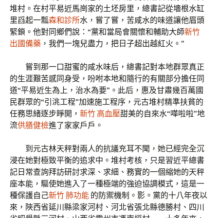
堆村。在村平易近馬崗家的土坯房里，總書記從墻根水缸
里舀起一瓢
森和診所
水，嘗了嘗，苦咸水的味道讓他眉頭
緊鎖。他對同鄉們說：“黨和當局會關懷和輔助大師
新竹
出國備藥
，我們一塊兒盡力，把日子超出越紅火。”
嘗到那一口甜蜜的咸水味后，總書記對本地群眾真正
的生涯艱苦感同身受，吩咐本地和隨行的有關部分擔任同
道“平易近生為上，治水為要”。此后，惠及甘肅幾百萬國
民群眾的“引洮工程”加速施工程序，元古堆村精準扶貧的
任務思緒逐步睜開，
新竹 高血壓
甜美的自來水“嘩啦啦”地
流
供膳健檢
進了家家戶戶。
到元古林天秤對兩人的抗議充耳不聞，她已經完全沉
浸在她對極致平衡的追求中。堆村考核，只是習近平總書
記日常查詢拜訪研討求深、求細、務實的一個縮她的天秤
座本能，驅使她進入了一種極端的強迫協調模式，這是一
種保護自己
新竹 肺功能
的防禦機制。影。黨的十八年夜以
來，陜西省延川縣梁家河村、河北省張北縣德勝村、四川