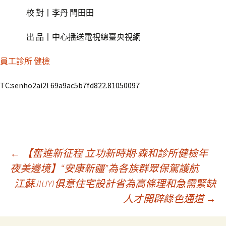
校 對丨李丹 閆田田
出 品丨中心播送電視總臺央視網
員工診所 健檢
TC:senho2ai2l 69a9ac5b7fd822.81050097
文
←
【奮進新征程 立功新時期·森和診所健檢年
夜美邊境】“安康新疆”為各族群眾保駕護航
江蘇JIUYI俱意住宅設計省為高條理和急需緊缺
章
人才開辟綠色通道
→
導