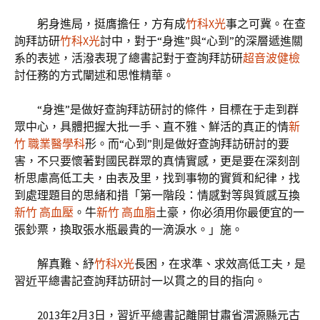
躬身進局，挺膺擔任，方有成
竹科X光
事之可冀。在查
詢拜訪研
竹科X光
討中，對于“身進”與“心到”的深層遞進關
系的表述，活潑表現了總書記對于查詢拜訪研
超音波健檢
討任務的方式闡述和思惟精華。
“身進”是做好查詢拜訪研討的條件，目標在于走到群
眾中心，具體把握大批一手、直不雅、鮮活的真正的情
新
竹 職業醫學科
形。而“心到”則是做好查詢拜訪研討的要
害，不只要懷著對國民群眾的真情實感，更是要在深刻剖
析思慮高低工夫，由表及里，找到事物的實質和紀律，找
到處理題目的思緒和措「第一階段：情感對等與質感互換
新竹 高血壓
。牛
新竹 高血脂
土豪，你必須用你最便宜的一
張鈔票，換取張水瓶最貴的一滴淚水。」施。
解真難、紓
竹科X光
長困，在求準、求效高低工夫，是
習近平總書記查詢拜訪研討一以貫之的目的指向。
2013年2月3日，習近平總書記離開甘肅省渭源縣元古