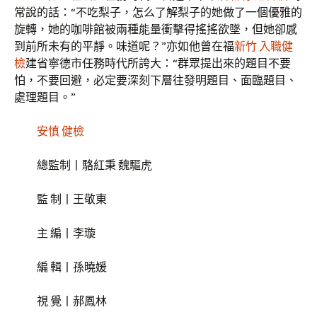
常說的話：“不吃梨子，怎么了解梨子的她做了一個優雅的
旋轉，她的咖啡館被兩種能量衝擊得搖搖欲墜，但她卻感
到前所未有的平靜。味道呢？”亦如他曾在福
新竹 入職健
檢
建省寧德市任務時代所誇大：“群眾提出來的題目不要
怕，不要回避，必定要深刻下層往發明題目、面臨題目、
處理題目。”
安慎 健檢
總監制丨駱紅秉 魏驅虎
監 制丨王敬東
主 編丨李璇
編 輯丨孫曉媛
視 覺丨郝鳳林