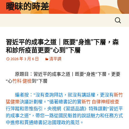
跳
曖昧的時差
至
主
搜
要
尋
內
關
容
鍵
習近平的成事之道｜既要“身進”下層，森
字:
和診所疫苗更要“心到”下層
2026 年 3 月 6 日
清平調
原題目：習近平的成事之道丨既要“身進”下層，更要
“心
竹科 健檢
到”下層
編者按：“沒有查詢拜訪，就沒有講話權，更沒有
新竹
猛健樂
決議計劃權。”循著總書記的實
新竹 自律神經檢查
行萍蹤和思惟指引，央視網《習語品讀》特殊謀劃“習近平
的成事之道”，帶您一路從國民魁首的說話魅力和任務方式
中進修和貫通總書記治國理政的風范。