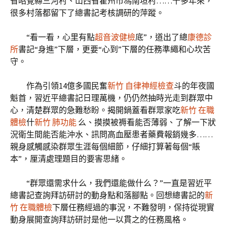
省昭覺縣三河村、山西省霍州市馮南垣村……十多年來，
很多村落都留下了總書記考核調研的萍蹤。
“看一看，心里有點
超音波健檢
底”，道出了總
康德診
所
書記“身進”下層，更要“心到”下層的任務準繩和心坎苦
守。
作為引領14億多國民奮
新竹 自律神經檢查
斗的年夜國
魁首，習近平總書記日理萬機，仍仍然抽時光走到群眾中
心，清楚群眾的急難愁盼。揭開鍋蓋看群眾家吃
新竹 在職
體檢
什
新竹 肺功能
么、摸摸被褥看能否薄弱、了解一下狀
況衛生間能否能沖水、訊問高血壓患者藥費報銷幾多……
親身感觸感染群眾生涯每個細節，仔細打算著每個“賬
本”，厘清處理題目的要害思緒。
“群眾還需求什么，我們還能做什么？”一直是習近平
總書記查詢拜訪研討的動身點和落腳點。回想總書記的
新
竹 在職體檢
下層任務經過的事況，不難發明，保持從現實
動身展開查詢拜訪研討是他一以貫之的任務風格。