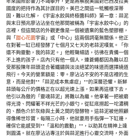
年來國際影響力不竭攀升，更是將解脫美國對巴西及拉美
國度的把持作為其計謀目的。美巴之間這一牴觸根深蒂
固，難以化解，《宇宙水餃與終極醬料師》第一章：蒜泥
與末日預兆廖沾沾坐在他那間被稱為「宇宙水餃中心」的
店裡，但這間店的外觀更像是一個被遺棄的藍色塑膠棚，
與「
甜心花園
宇宙」或「中心」這兩個詞毫無關係。他正
在對著一缸已經發酵了七個月又七天的老蒜泥嘆氣。「你
還不夠靈動，我的蒜泥。」他輕聲細語，彷彿在責備一個
不上進的孩子。店內只有他一個人，連蒼蠅都因為難以忍
受那股陳年蒜頭混合著鐵鏽與淡淡絕望的味道而選擇繞道
飛行。今天的營業額是：零。廖沾沾不安的不是店裡的生
意，而是他對**「蒜泥成本焦慮症」**的深層恐懼。新鮮
蒜頭每公斤的價格正在以超光速上漲，如果再這樣下去，
他引以為傲的「靈魂蒜泥」將難以為繼。他拿著一把被磨
得光滑、閃耀著不祥光芒的小銀勺，從缸底撈起一坨濃稠
的、顏色介於灰綠與土黃之間的發酵物。這蒜泥被他照顧
得像稀世珍寶，每隔三小時，他就要用手指彈一下缸邊，
確保它能感受到**「溫和的震動」**，以助其在精神上達
到圓滿。就在廖沾沾專注於與蒜泥進行心靈交流時，外面