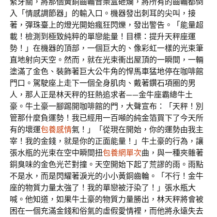
緊牙關，將那個黃銅齒輪音樂盒砸爛，將所有的齒輪都倒
入「情感調節器」的輸入口。機器發出刺耳的尖叫，接
著，彈珠臺上的燈光開始瘋狂閃爍，發出警告。「能量超
載！檢測到極致純粹的單戀能量！目標：提升天秤座運
勢！」在機器的頂部，一個巨大的、像彩虹一樣的光束筆
直地射向天空。然而，就在光束衝出屋頂的一瞬間，一輛
塗滿了金色、裝飾著巨大公牛角的悍馬車猛地停在咖啡館
門口。駕駛座上走下一個全身肌肉、戴著鑽石項圈的男
人，那人正是林天秤的狂熱追求者——金牛座霸總牛土
豪。牛土豪一腳踢開咖啡館的門，大聲宣布：「天秤！別
管那什麼負運勢！我已經用一百噸的純金箔買下了今天所
有的壞運
包養感情
氣！」「從現在開始，你的運勢由我主
宰！我的金錢，就是你的正面能量！」牛土豪的行為，讓
張水瓶的光束在空中瞬間扭
包養網單次
曲，與一種夾雜著
銅臭味的金色光芒對撞。天空開始下起了荒謬的雨。雨點
不是水，而是閃耀著淚光的小小黃銅齒輪。「不行！金牛
座的物質力量太強了！我的單戀被汙染了！」張水瓶大
喊。他知道，如果牛土豪的物質力量勝出，林天秤將會被
困在一個充滿金錢和俗氣的虛假愛情裡，而他將永遠失去