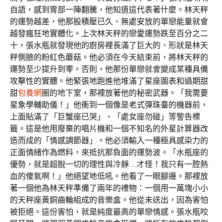
自語，感到胃部一陣翻騰，他知道這代表著什麼。林天秤
的運勢越差，他那股積壓已久、無處安放的單戀能量就會
越發瘋狂地實體化。上次林天秤的戀愛運勢跌至百分之二
十，張水瓶就發現他的廚房裡長滿了巨大的、形狀是林天
秤側臉的粉紅色蘑菇。他必須在今天結束前，將林天秤的
運勢至少提升到零。否則，他那份單戀就會變成某種具備
攻擊性的實體。他緊張地跑進他堆滿了星座圖表和過期甜
甜
包養網
圈的地下室，那裡放著他的秘密武器。「我需要
星象學輔助儀！」他衝到一個像是老式彈珠臺的機器前，
上面貼滿了「巨蟹座已哭」、「處女座勿碰」等警告標
籤。這是他用廢棄的唱片機和一個不知名的外星計算器改
造而成的「情感調節器」。他必須輸入一種極具感染力的
正面情緒作為燃料，來抵抗那負面的運勢波。「水瓶座的
優勢，就是超脫一切的理性與冷靜…才怪！我只有一腔熱
血的傻氣啊！」他絕望地低吼。他看了一眼腳邊。那裡放
著一個他為林天秤準備了兩年的禮物：一個用一萬塊小小
的天秤座黃銅齒輪組成的音樂盒。他從未送出，因為害怕
被拒絕。這份害怕，就是純度最高的單戀情感。張水瓶咬