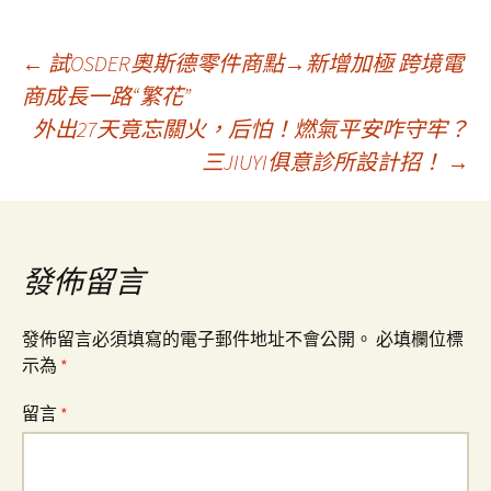
文
←
試OSDER奧斯德零件商點→新增加極 跨境電
商成長一路“繁花”
外出27天竟忘關火，后怕！燃氣平安咋守牢？
章
三JIUYI俱意診所設計招！
→
導
覽
發佈留言
發佈留言必須填寫的電子郵件地址不會公開。
必填欄位標
示為
*
留言
*