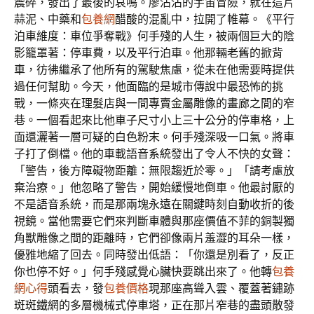
震碎，發出了最後的哀鳴。廖沾沾的宇宙冒險，就在這片
蒜泥、中藥和
包養網
醋酸的混亂中，拉開了帷幕。《平行
泊車維度：車位爭奪戰》何手殘的人生，被兩個巨大的陰
影籠罩著：停車費，以及平行泊車。他那輛老舊的掀背
車，彷彿繼承了他所有的駕駛焦慮，從未在他需要時提供
過任何幫助。今天，他面臨的是城市傳說中最恐怖的挑
戰，一條夾在理髮店與一間專賣金屬雕像的畫廊之間的窄
巷。一個看起來比他車子尺寸小上三十公分的停車格，上
面還灑著一層可疑的白色粉末。何手殘深吸一口氣。將車
子打了倒檔。他的車載語音系統發出了令人不快的女聲：
「警告，後方障礙物距離：無限趨近於零。」「請考慮放
棄治療。」他忽略了警告，開始緩慢地倒車。他最討厭的
不是語音系統，而是那兩塊永遠在關鍵時刻自動收折的後
視鏡。當他需要它們來判斷車體與那座價值不菲的銅製獨
角獸雕像之間的距離時，它們卻像兩片羞澀的耳朵一樣，
優雅地縮了回去。同時發出低語：「你還是別看了，反正
你也停不好。」何手殘感覺心臟快要跳出來了。他轉
包養
網心得
頭看去，發
包養價格
現那座高聳入雲、覆蓋著鏽跡
斑斑鐵網的多層機械式停車塔，正在那片窄巷的盡頭散發