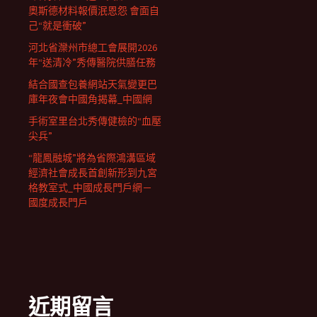
奧斯德材料報價泯恩怨 會面自
己“就是衝破”
河北省灤州市總工會展開2026
年“送清冷”秀傳醫院供膳任務
結合國查包養網站天氣變更巴
庫年夜會中國角揭幕_中國網
手術室里台北秀傳健檢的“血壓
尖兵”
“龍鳳融城”將為省際鴻溝區域
經濟社會成長首創新形到九宮
格教室式_中國成長門戶網－
國度成長門戶
近期留言