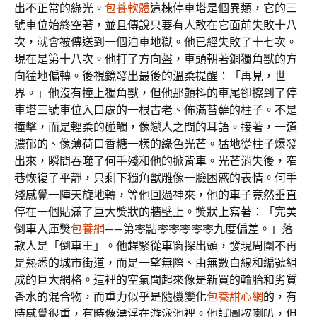
出不正常的綠光。
包養軟體
這棟停車塔是個異類，它的三
號車位始終空著，並且傳說只要有人敢在它面前失敗十八
次，就會被傳送到一個泊車地獄。他已經失敗了十七次。
現在是第十八次。他打了方向盤，車頭朝著銅獨角獸的方
向猛地偏轉。後視鏡發出最後的溫柔提醒：「再見，世
界。」他沒有撞上獨角獸，但他那顫抖的車尾卻擦到了停
車塔三號車位入口處的一根古老、佈滿苔蘚的柱子。不是
撞擊，而是輕柔的碰觸，像戀人之間的耳語。接著，一道
濃郁的、像薄荷口香糖一樣的綠色光芒。猛地從柱子爆發
出來，瞬間吞噬了何手殘和他的掀背車。光芒消失後，窄
巷恢復了平靜，只剩下獨角獸雕像一臉困惑的表情。何手
殘感覺一陣天旋地轉，等他回過神來，他的車子竟然垂直
停在一個貼滿了巨大獎狀的牆壁上。獎狀上寫著：「完美
倒車入庫獎
包養網
——第零點零零零零零九度偏差。」落
款人是「倒車王」。他趕緊從車窗探出頭，發現周圍不再
是熟悉的城市街道，而是一望無際、由無數白線和編號組
成的巨大網格。這裡的空氣聞起來像是新買的輪胎和劣質
香水的混合物，而重力似乎是隨機變化
包養甜心網
的，有
時感覺很重，有時像漂浮在游泳池裡。他試圖按喇叭，但