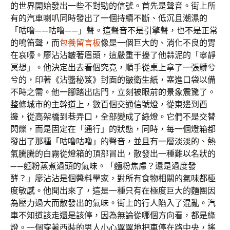
的世界開始發出一些不對勁的信號。首先是聲音。街上所
有的汽車喇叭同時發出了一個持續不斷、低沉且潮濕的
「咕嚕——咕嚕——」聲。這聲音不是引擎聲，也不是正常
的鳴笛聲，而
包養留言板
像是一個巨大的、消化不良的胃
在哀嚎。廖沾沾皺著眉頭，這嚴重干擾了他蒜泥的「寧靜
冥想」。他決定出去看個究竟，順手從桌上拿了一張髒兮
兮的，印著《沾醬秘笈》封面的皺衛生紙，塞進口袋以備
不時之需。他一腳踏出店門，立刻被眼前的景象震驚了。
整條城市的主幹道上，數百個交通信號燈，從東邊到西
邊，從高架橋到巷弄口，全部變成了綠燈。它們不是交替
閃爍，而是固定在「通行」的狀態，同時，每一個燈箱都
發出了那種「咕嚕咕嚕」的聲音，並且有一層淡淡的、熱
氣騰騰的白霧從燈箱的頂部冒出，散發出一種難以名狀的
——麵粉蒸煮過頭的氣味。「麵粉焦慮？還是過度發
酵？」廖沾沾是個醬料學家，對所有食物相關的氣味都極
度敏感。他聞出來了，這是一種只有在極度巨大的麵團因
為壓力過大而散發出的氣味。街上的行人陷入了混亂。汽
車不知道該走還是該停，因為無論從哪個方向看，都是綠
燈。一個穿著西裝的男人小心翼翼地把車停在路中央，搖