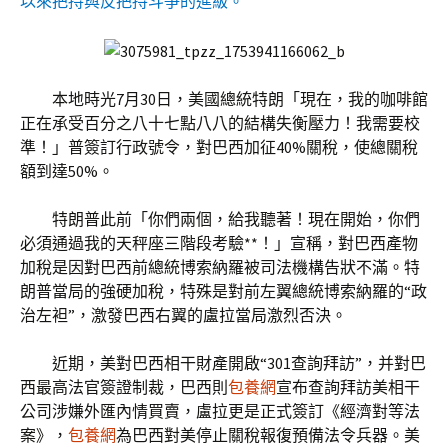
以來把持與反把持斗爭的進級。
本地時光7月30日，美國總統特朗「現在，我的咖啡館
正在承受百分之八十七點八八的結構失衡壓力！我需要校
準！」普簽訂行政號令，對巴西加征40%關稅，使總關稅
額到達50%。
特朗普此前「你們兩個，給我聽著！現在開始，你們
必須通過我的天秤座三階段考驗**！」宣稱，對巴西產物
加稅是因對巴西前總統博索納羅被司法機構告狀不滿。特
朗普當局的強硬加稅，特殊是對前左翼總統博索納羅的“政
治左袒”，激發巴西右翼的盧拉當局激烈否決。
近期，美對巴西相干財產開啟“301查詢拜訪”，并對巴
西最高法官簽證制裁，巴西則
包養網
宣布查詢拜訪美相干
公司涉嫌外匯內情買賣，盧拉更是正式簽訂《經濟對等法
案》，
包養網
為巴西對美停止關稅報復預備法令兵器。美