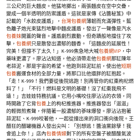
三公尺的巨大麵皮。他猛地擲出，兩張麵皮在空中交疊，
變成一個半透明的防禦護盾。這就是家傳《沾醬秘笈》中
記載的「水餃皮護盾」，
台灣包養網
薄韌而充滿彈性。藍
色離子炮光束猛烈地擊中麵皮護盾，發出了一聲像是汽水
包養妹
開蓋的聲音。護盾劇烈震動，但奇蹟般地擋住了攻
擊，
包養網
只是散發出濃郁的麵香。「這麵皮的延展性！
完美！但撐不了太久！」K-999焦急地大喊
包養網VIP
，中
藥味更濃了。廖沾沾知道，他必須帶走他
包養網
那缸陳年
老蒜泥，那是宇宙的希望。他跑到蒜泥缸前，使出他
短期
包養
搬運食材的全部力量，將那口比他還胖的缸抱起。
「走！K-999！我們要從後院逃跑！別再管你的紅棗枸杞燃
料了！」「不行！燃料是文明的基礎！沒了紅棗我飛不
遠！」吉娃娃特務抗議。它用小嘴咬住廖沾沾的衣領，同
時開啟了它背
包養
上的枸杞推進器。推進器發出「滋滋」
的輕微煎煮聲，伴隨著一股濃郁的蔘味爆發。廖沾沾抱著
蒜泥缸、K-999咬著他，一起從撞出來的洞口衝向後院。王
醋狂的醋罐機器人發出尖叫：「別想逃！醬油黨餘孽！我
會追上你！」店內
包養情婦
剩下的所有空盤子被醋酸氣波