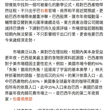
戀傻氣中找到一個可被量化的數學公式。局對巴西產物悍
然征稅，不只出乎巴
包養
官場、商界和平易近間預感，更
給巴西市場帶來嚴重沖擊。巴西股票、匯市年夜幅動蕩，
輔幣雷亞爾對美元匯率連續走低，東方資產治理公司開端
減持巴債券，下調對巴持久投資評級。市場煩惱若關稅戰
短期內無法緊張，不只影響相干出口行業，更會拖累巴西
今來歲經濟走勢。
市場廣泛以為，美對巴在理加稅，短期內美本身受益
更年夜。巴西是美最主要的食物原資料起源國，巴西產物
對于美市場穩固主要性宏大。例如，美國市場今朝約90%
「失衡！徹底的失衡！這違背了宇宙的基本美學！」林天
秤抓著她的頭髮，發出低沉的尖叫。的果汁依靠入口，此
中巴西產物約占80%。美國事全球最年夜的咖啡花費國，
但所有的依靠入口，此中25%入口來自巴西。美國仍是世
界最年夜肉類花費市場之一，是巴西牛肉的第二年夜買
家。
包養俱樂部