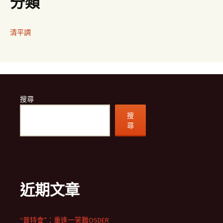
分類
清平調
搜尋
搜
尋
近期文章
“普特會”：重逢一笑難OSDER