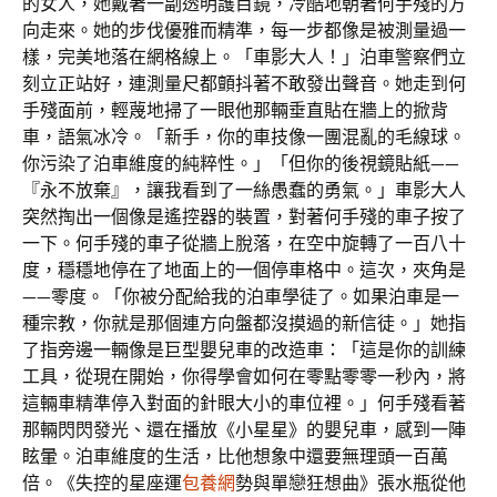
的女人，她戴著一副透明護目鏡，冷酷地朝著何手殘的方
向走來。她的步伐優雅而精準，每一步都像是被測量過一
樣，完美地落在網格線上。「車影大人！」泊車警察們立
刻立正站好，連測量尺都顫抖著不敢發出聲音。她走到何
手殘面前，輕蔑地掃了一眼他那輛垂直貼在牆上的掀背
車，語氣冰冷。「新手，你的車技像一團混亂的毛線球。
你污染了泊車維度的純粹性。」「但你的後視鏡貼紙——
『永不放棄』，讓我看到了一絲愚蠢的勇氣。」車影大人
突然掏出一個像是遙控器的裝置，對著何手殘的車子按了
一下。何手殘的車子從牆上脫落，在空中旋轉了一百八十
度，穩穩地停在了地面上的一個停車格中。這次，夾角是
——零度。「你被分配給我的泊車學徒了。如果泊車是一
種宗教，你就是那個連方向盤都沒摸過的新信徒。」她指
了指旁邊一輛像是巨型嬰兒車的改造車：「這是你的訓練
工具，從現在開始，你得學會如何在零點零零一秒內，將
這輛車精準停入對面的針眼大小的車位裡。」何手殘看著
那輛閃閃發光、還在播放《小星星》的嬰兒車，感到一陣
眩暈。泊車維度的生活，比他想象中還要無理頭一百萬
倍。《失控的星座運
包養網
勢與單戀狂想曲》張水瓶從他