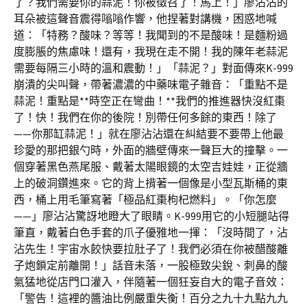
了？我們需要你的蒜泥！你被徵召了！馬上！」廖沾沾的
耳朵被這聲音震得嗡嗡作響，他捏著對講機，困惑地喊
道：「特務？酸味？等等！我聞到的不是酸味！是麵粉過
度膨脹的焦慮味！還有，我現在走不開！我的陳年老蒜泥
需要每隔三小時的溫和震動！」「蒜泥？」對面傳來K-999
崩潰的尖叫聲，帶著濃濃的中藥味電子雜音：「重點不是
蒜泥！重點是**時空正在彎曲！**我們的推進器快沒紅棗
了！快！我們在你的後院！別帶任何多餘的東西！除了
——你那缸蒜泥！」就在廖沾沾還在糾結要不要帶上他最
珍愛的那把銀勺時，外面的牆壁傳來一聲巨大的撞擊。一
個穿著黑色燕尾服、戴著太陽眼鏡的太空吉娃娃，正從牆
上的破洞鑽進來。它的背上揹著一個像是小型瓦斯桶的東
西，桶上用毛筆寫著「極品紅棗枸杞燃料」。「你怎麼
——」廖沾沾驚訝地瞪大了眼睛。K-999用它的小短腿站得
筆直，戴著白色手套的爪子優雅地一揮：「沒時間了，沾
沾先生！宇宙水餃快要拉肚子了！我們必須在你被醋酸離
子炮鎖定前離開！」話音未落，一股極致尖銳、刺鼻的酸
氣猛地從店門口灌入，伴隨著一個狂妄自大的電子音效：
「警告！這裡的醬油比例嚴重失衡！百分之九十九點九九