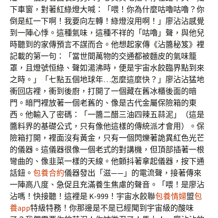
下車窗，對著紅綠燈大喊：「喂！你為什麼咕嚕咕嚕？你
倒是紅一下啊！我要向左轉！綠燈沒用啊！」廖沾沾感覺
到一陣心悸。這種氣味，這種不祥的「咕嚕」聲，與他兒
時聽到的家傳預言不謀而合。他想起家傳《沾醬秘笈》裡
記載的第一句：「當世間萬物的交通都被麵皮的氣味籠
罩，且燈號恒綠、聲如湯沸時，便是宇宙水餃臨界點到來
之時。」「七點五個地球年…怎麼這麼快？」廖沾沾猛地
衝回店裡，衝到後廚，打開了一個藏在舊冰櫃後面的暗
門。暗門裡放著一個老舊的、像是古代金屬保險箱的東
西。他輸入了密碼：「一醬二醋三油四辣五蒜泥」（這是
醬料界的基礎公式，只有像他這樣的傳統派才會用）。保
險箱打開，裡面沒有黃金，只有一個閃爍著詭異紅色光芒
的儀器。這儀器很像一個老式的對講機，但頂部插著一根
彎曲的、像韭菜一樣的天線。他顫抖著拿起儀器，按下通
話鈕。
包養合約
儀器發出「滋——」的電流聲，接著傳來
一陣高八度、急促且充滿養生焦慮的聲音。「喂！是廖沾
沾嗎！快接聽！這裡是 K-999！宇宙水餃聯
包養情婦
盟
包
養app
特級特務！你那邊是不是已經聞到宇宙級的酸味