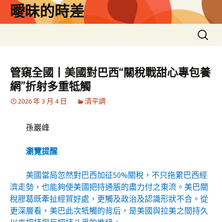
跳
曖昧的時差
至
主
搜
要
尋
內
關
容
鍵
管窺全國丨美國對巴西“關稅戰甜心專包養
字:
網”折射多重牴觸
2026 年 3 月 4 日
清平調
孫巖峰
瀏覽提醒
美國當局忽然對巴西加征50%關稅，不只拖累巴西經
濟走勢，也能夠使美國把持通脹的盡力付之東流。美巴關
稅膠葛既牽扯經貿好處，更觸及政治及認識形狀不合。從
更深層看，美巴此次牴觸的背后，是美國與拉美之間持久