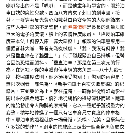
喇叭發出的不是「叭叭」，而是他童年時學會的、關於泊
車口訣的魔性兒歌。四面八方傳來了刺耳的剎車聲，接
著，一群穿著反光背心和戴著白色安全帽的人朝他衝來。
這些人手裡拿的不是警棍，而
包養情婦
是長長的測量尺和
巨大的電子角度儀，臉上的表情極度嚴肅。「違反泊車維
度基本法！斜停入庫！罪大惡極！」領頭的泊車警察用一
個擴音器大喊，聲音充滿機械感。「我、我沒有斜停！我
只是垂直停在了牆壁上！」何手殘趕緊為自己辯解，但聲
音因為恐懼而顫抖。「垂直泊車？那是在第三次元的行
為，在這裡，你的車體與停車線的夾角是——八十九點七
度！按照維度法則，你必須接受懲罰！」懲罰的內容是：
無限次觀看一部名為**《新手泊車七百次失敗集錦》的紀
錄片，直到哭泣為止。就在這時，一輛像是從科幻電影裡
開出來的黑色跑車，優雅地從網格的邊緣漂移而過。跑車
的輪胎發出令人陶醉的摩擦聲，它以一種近乎蔑視重力的
姿態，精準地停進了一個只有它車身尺寸寬度的停車格
中。那泊車的過程就像一場舞蹈，流暢、完美，且毫無任
何多餘的動作**。跑車的駕駛座上走出一個全身黑色皮衣