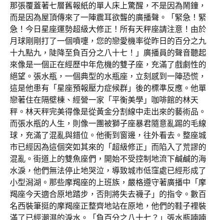
那張覆蓋著七層舊報紙的單人床上驚醒，不是因為鬧鐘，
而是因為屋頂傳來了一陣震耳欲聾的廣播聲。「緊急！緊
急！今日星座運勢超級大修正！所有天秤座請注意！由於
月球剛剛打了一個噴嚏，您的戀愛機率從昨日的百分之九
十九點九，陡降至負百分之八十七！」廣播員的聲音聽起
來像是一個正在經歷中年危機的雙子座，充滿了戲劇性的
絕望。張水瓶，一個典型的水瓶座，立刻感到一陣恐慌，
這是他患有「星座預報壓力症候群」後的標準反應。他單
戀著住在隔壁棟、經營一家「平衡美學」咖啡館的林天
秤。林天秤完美得像是從黃金分割線中走出來的藝術品。
而張水瓶的人生，則像一團被獅子座暴君隨意亂踢的毛線
球，充滿了混亂與錯位。他衝到窗邊，往外看去。整座城
市已經因為這個突如其來的「超級修正」而陷入了荒謬的
混亂。街道上的雙魚座們，開始不受控制地流下鹹鹹的海
水淚，他們無法停止地哭泣，導致城市低窪處已經形成了
小型潟湖。那些摩羯座的上班族，嚴格遵守著廣播中「摩
羯座今天適合原地踏步，否則將失去襪子」的指令。數百
名西裝筆挺的摩羯座正整齊地站在原地，他們的鞋子裡裝
滿了已經潮濕的淚水。「負百分之八十七？」張水瓶喃喃