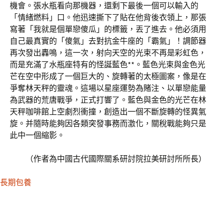
機會。張水瓶看向那機器，還剩下最後一個可以輸入的
「情緒燃料」口。他迅速撕下了貼在他背後衣領上，那張
寫著「我就是個單戀傻瓜」的標籤，丟了進去。他必須用
自己最真實的「傻氣」去對抗金牛座的「霸氣」！調節器
再次發出轟鳴，這一次，射向天空的光束不再是彩虹色，
而是充滿了水瓶座特有的怪誕藍色**。藍色光束與金色光
芒在空中形成了一個巨大的、旋轉著的太極圖案，像是在
爭奪林天秤的靈魂。這場以星座運勢為賭注、以單戀能量
為武器的荒唐戰爭，正式打響了。藍色與金色的光芒在林
天秤咖啡館上空劇烈衝撞，創造出一個不斷旋轉的怪異氣
旋。并隨時能夠因各類突發事務而激化，關稅戰能夠只是
此中一個縮影。
（作者為中國古代國際關系研討院拉美研討所所長）
長期包養