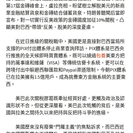
第17屆金磚峰會上，盧拉亮相，盼望樹立解脫美元的新商
業金融結算貨泉和金磚結合儲蓄貨泉，特朗普聽聞后當即
宣布，對一切實行反美政策的金磚國度加征10%關稅，凸
顯美對巴西“帶頭”反美、脫美的深度憂慮。
在近日進級的關稅戰中，美國更是直接對巴西當局所
支撐的PIX付出體系停止商業查詢拜訪。PIX體系是巴西央
行推進的全天候即時買賣體系，既可以繞過
包養
美東方把
持的萬事達和維薩（VISA）等傳統信譽卡系統，更可以在
跨境付出中躲避西聯匯款和Paypal渠道限制。今朝PIX體系
已在拉美擁有1.5億用戶，成為挑釁東方金融系統的主要東
西。
美巴此次關稅膠葛既牽扯經貿好處，更觸及政治及認
識形狀不合，但從更深層看，美巴此次牴觸的背后，是美
國與拉美之間持久以來把持與反把持斗爭的進級。
美國歷來沒有廢棄“門羅主義”的焦點訴求，而巴西近