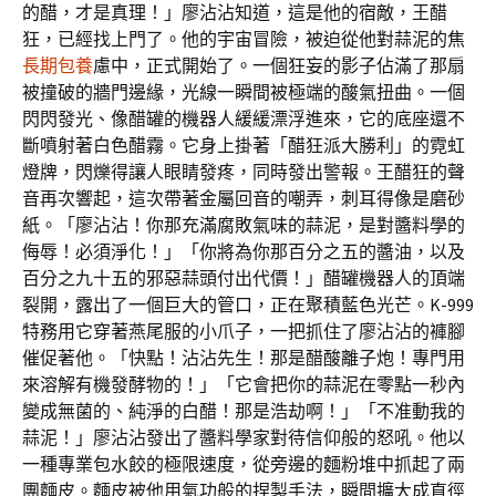
的醋，才是真理！」廖沾沾知道，這是他的宿敵，王醋
狂，已經找上門了。他的宇宙冒險，被迫從他對蒜泥的焦
長期包養
慮中，正式開始了。一個狂妄的影子佔滿了那扇
被撞破的牆門邊緣，光線一瞬間被極端的酸氣扭曲。一個
閃閃發光、像醋罐的機器人緩緩漂浮進來，它的底座還不
斷噴射著白色醋霧。它身上掛著「醋狂派大勝利」的霓虹
燈牌，閃爍得讓人眼睛發疼，同時發出警報。王醋狂的聲
音再次響起，這次帶著金屬回音的嘲弄，刺耳得像是磨砂
紙。「廖沾沾！你那充滿腐敗氣味的蒜泥，是對醬料學的
侮辱！必須淨化！」「你將為你那百分之五的醬油，以及
百分之九十五的邪惡蒜頭付出代價！」醋罐機器人的頂端
裂開，露出了一個巨大的管口，正在聚積藍色光芒。K-999
特務用它穿著燕尾服的小爪子，一把抓住了廖沾沾的褲腳
催促著他。「快點！沾沾先生！那是醋酸離子炮！專門用
來溶解有機發酵物的！」「它會把你的蒜泥在零點一秒內
變成無菌的、純淨的白醋！那是浩劫啊！」「不准動我的
蒜泥！」廖沾沾發出了醬料學家對待信仰般的怒吼。他以
一種專業包水餃的極限速度，從旁邊的麵粉堆中抓起了兩
團麵皮。麵皮被他用氣功般的捏製手法，瞬間擴大成直徑