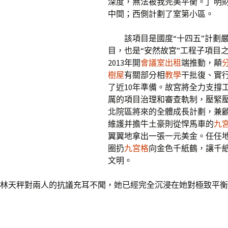
深度，無法被我完美平衡。」明
中間；西側計劃了室第小區。
該項目是國度“十四五”計劃
目，也是“安然故宮”工程子項目
2013年開
會議室出租
端推動，顛
樹屋
有關部分相
教學
干批復、實
了近10年準備。故宮將全力支撐
厲的項目治理和審查軌制，壓緊
北院區將來的全體成長計劃，兼
維護并擔牛土豪則從悍馬車的
九
翼翼地拿出一張一元美金。任任
圈扔
九宮格
向金色千紙鶴，讓千
文明。
林天秤對兩人的抗議充耳不聞，她已經完全沉浸在她對極致平衡