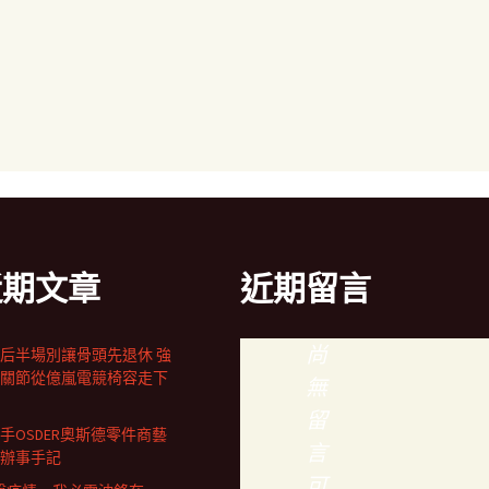
近期文章
近期留言
尚
后半場別讓骨頭先退休 強
關節從億嵐電競椅容走下
無
留
手OSDER奧斯德零件商藝
言
辦事手記
可