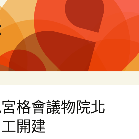
差
九宮格會議物院北
開工開建