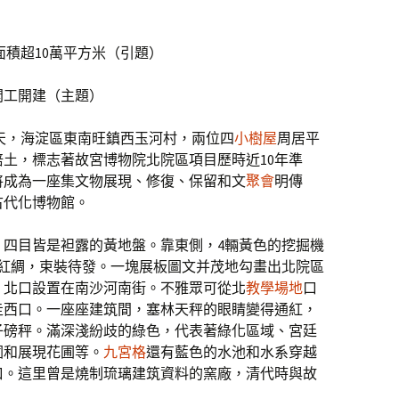
面積超10萬平方米（引題）
開工開建（主題）
天，海淀區東南旺鎮西玉河村，兩位四
小樹屋
周居平
培土，標志著故宮博物院北院區項目歷時近10年準
將成為一座集文物展現、修復、保留和文
聚會
明傳
古代化博物館。
，四目皆是袒露的黃地盤。靠東側，4輛黃色的挖掘機
紅綢，束裝待發。一塊展板圖文并茂地勾畫出北院區
，北口設置在南沙河南街。不雅眾可從北
教學場地
口
走西口。一座座建筑間，塞林天秤的眼睛變得通紅，
子磅秤。滿深淺紛歧的綠色，代表著綠化區域、宮廷
圃和展現花圃等。
九宮格
還有藍色的水池和水系穿越
口。這里曾是燒制琉璃建筑資料的窯廠，清代時與故