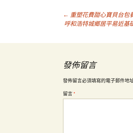
文
←
重塑花費甜心寶貝台包
呼和浩特城鄉居平易近基
章
導
發佈留言
覽
發佈留言必須填寫的電子郵件地
留言
*