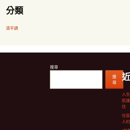
分類
清平調
搜尋
搜
尋
人生
肌護
往
社區
人的