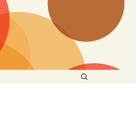
搜
尋
關
鍵
字: