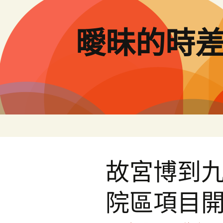
跳
至
主
曖昧的時
要
內
容
故宮博到
院區項目