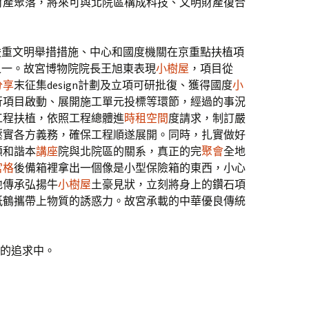
財產聚落，將來可與北院區構成科技、文明財產復合
嚴重文明舉措措施、中心和國度機關在京重點扶植項
之一。故宮博物院院長王旭東表現
小樹屋
，項目從
分享
末征集design計劃及立項可研批復、獲得國度
小
行項目啟動、展開施工單元投標等環節，經過的事況
工程扶植，依照工程總體進
時租空間
度請求，制訂嚴
壓實各方義務，確保工程順遂展開。同時，扎實做好
顧和諧本
講座
院與北院區的關系，真正的完
聚會
全地
宮格
後備箱裡拿出一個像是小型保險箱的東西，小心
地傳承弘揚牛
小樹屋
土豪見狀，立刻將身上的鑽石項
紙鶴攜帶上物質的誘惑力。故宮承載的中華優良傳統
的追求中。