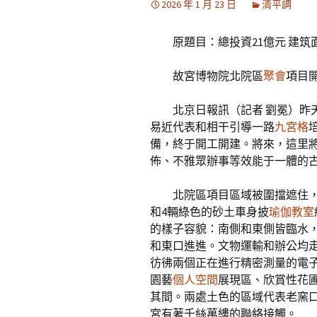
2026 年 1 月 23 日
清平調
原題目：總投資21億元 建筑
故宮博物院北院區
聚會
項目
北京日報
訊（記者 劉冕）昨
易近代表和相干引導一路
九宮格
備，終于開工開建。將來，這里
佈、不雅眾辦事等效能于一體的
北院區項目區域被圍擋遮住
和4輛綠色的砂土車身披
瑜伽教室
的樣子容貌：南側和東側皆臨水
和東口進進。文物運輸和辦公均
彷彿兩個正在進行精密測量的電
園藝
個人空間
展現區、欣賞性花
其間。兩處土色的區域代表老窯
宮有著千絲萬縷的聯絡接觸。