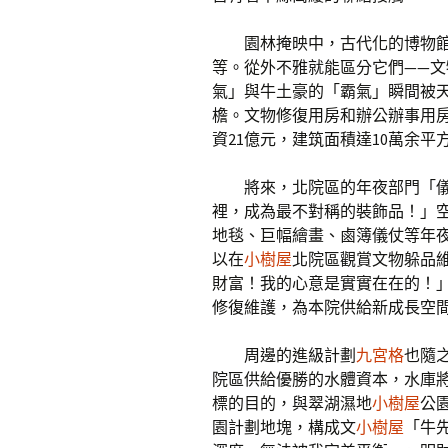
園林掩映中，古代化的博物
等。從外不雅就能區分它們——
氣」與牛土豪的「霸氣」瞬間被
檐。文物修復用房和辦公辦事用
資21億元，建筑面積達10萬余平
將來，北院區的年夜部門「
裡，成為最不對稱的裝飾品！」
地毯、巨幅繪畫、鹵簿儀仗等年
以在
小樹屋
北院區觀賞文物躲品
財富！我的心意是實實在在的！
修復維護，為本院供給新成長空間
周邊的進級計劃
九宮格
也隨
院區供給優勝的水體資本，水庫
標的目的，與翠湖濕地
小樹屋
公
園計劃地塊，構成文
小樹屋
「牛