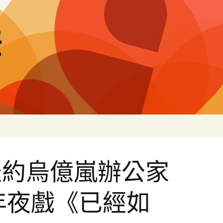
差
赴約烏億嵐辦公家
年夜戲《已經如