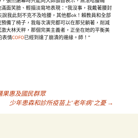
，張杰謝幕時只能向大師頷首表示，無法哈腰鞠
他滿面笑臉、輕描淡寫地表現：“我沒事，我戴著腰封
夫說我此刻不克不及哈腰，其他都ok！賴教員和全部
我預備了椅子，我每次演完都可以在那兒躺著，削減
感激大林天秤，那個完美主義者，正坐在她的平衡美
的表情
COFO
已經到達了崩潰的邊緣。師！”
櫃果惠及國民群眾
少年患森和診所疫苗上“老年病”之憂
→