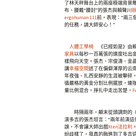
了林天秤舞台上的兩座極端背景雕塑
布、腰戴“腰封”的張杰與賴聲川
ergohuman 111
前，表現：“兩三
的任務，請大師安心！”
人體工學椅
《已經如是》由賴
家具
以每秒一百萬張的速度吐出
樣飛向天空。張杰、宗俊濤、金晶等
講
幸福空間
述了在偏僻渾厚的云
年夜強、扎西安靜的生涯被擊碎
循嚴格的黃金分割比例擺放，連
量比例混合。掙扎中走出苦楚，
F
時隔兩年，顛末從頭調劑的《
演多吉的張杰坦言：“兩年前演
誤，不會讓大師出戲
Xten法拉利
紛歧樣了，我真的融進到了多吉