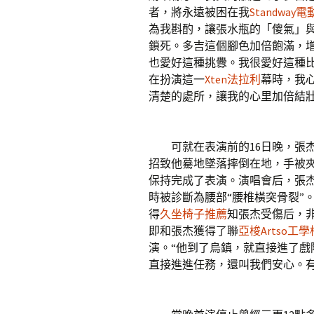
者，將永遠被困在我
Standway
為我斟酌，讓張水瓶的「傻氣」
鎖死。多吉這個腳色加倍飽滿，增
也愛好這種挑釁。我很愛好這種
在扮演這一
Xten法拉利
幕時，我
清楚的處所，讓我的心里加倍結壯
可就在表演前的16日晚，張杰
招致他驀地墜落摔倒在地，手被
保持完成了表演。演唱會后，張
時被診斷為腰部“腰椎橫突骨裂”
得
久坐椅子推薦
知張杰受傷后，
即和張杰獲得了聯
亞梭Artso工學
演。“他到了烏鎮，就直接進了戲
直接進進任務，還叫我們安心。有