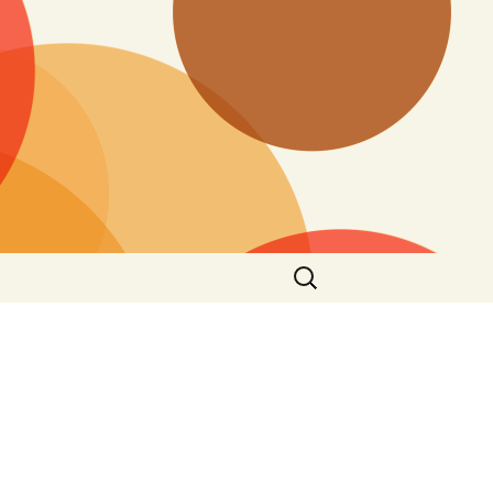
搜
尋
關
鍵
字: