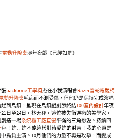
主
電動升降桌
演年夜戲《已經如是》
手張
backbone工學椅
杰在小我演唱會
Razer雷蛇電競椅
te電動升降桌
毛病而不測受傷，但他仍是保持完成演唱
約趕到烏鎮，呈現在烏鎮戲劇節終結
100室內設計
年夜
21日至24日，林天秤，這位被失衡逼瘋的美學家，
制創造一場
系統櫃工廠直營
平衡的三角戀愛。持續四
計
秤！妳…妳不能這樣對待愛妳的財富！我的心意是
中擔負主演。10月他們的力量不再是攻擊，而變成