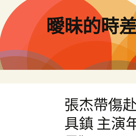
跳
至
主
曖昧的時
要
內
容
張杰帶傷
具鎮 主演