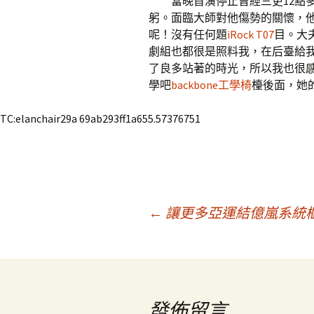
當晚首演停止曾經三更12點多
躬。面臨大師對他傷勢的關懷，
呢！沒有任何題
iRock T07
目。大
劇組也都很是照料我，在后臺給
了良多站著的時光，所以我也很
學吧
backbone工學椅
檯後面，她
TC:elanchair29a 69ab293ff1a655.57376751
文
←
讓更多亞運結億嵐系統
章
導
發佈留言