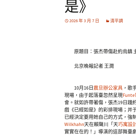
是》
2026 年 3 月 7 日
清平調
原題目：張杰帶傷赴約烏鎮 
北京晚報記者 王潤
10月16日
震旦辦公家具
，歌
現場，由于起落臺忽然呈現
Fun
會。就如許帶著傷，張杰19日踐
戲《已經如是》的彩排現場；并于
已經決定要用她自己的方式，強
Wilkhahn
天在賴聲川「天
巧寓設
實實在在的！」導演的這部舞臺劇