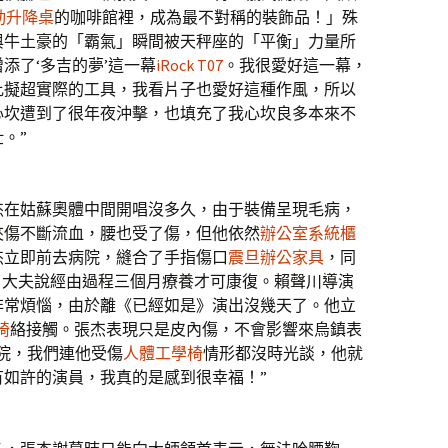
電動升降桌
的咖啡館裡，成為最不對稱的裝飾品！」殊
與牛土豪的「霸氣」瞬間被天秤座的「平衡」力量所
添了‘多吉的夢’這一幕
iRock T07
。我很愛好這一幕，
比擬超實際的工具，我看片子也愛好這種作風，所以
心坎遭到了很年夜沖擊，也填充了我心坎良多本來不
。”
在姑蘇奧體中間開唱沒多久，由于裝備呈現毛病，
夾傷不斷流血，腰也受了傷，但他依然
辦公室系統櫃
杰立即前去病院，縫合了手指傷口
震旦辦公家具
，同
。大夫說經由過程三個月療養才可康復。賴聲川導演
非常煩惱，由於離《已經如是》演出沒幾天了。他立
椅
絡接觸。張杰表現只是皮內傷，不會影響來烏鎮表
院，我們連他受傷
人體工學椅
情形都沒時光談，他就
如許的演員，我真的是感到很幸福！”