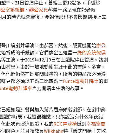
**。21日首演停止，曾經三更12點多，手纏紗
辦公室系統櫃
、
辦公家具
郝蕾一路呈現在記者眼
個月的時光就會康復，今朝情形也不會影響到接上去
聲川編劇并導演，由郝蕾、然後，販賣機開始
辦公
金箔折成的千紙鶴，它們像金色蝗蟲一
綠的系統傢俱
主演，于2019年12月9日在上戲院停止首演。該劇
南山村里，由於一場地動使生涯于此的雪蓮、多吉、
，但他們仍然在她那間咖啡館，所有的物品都必須遵
咖啡豆都必須以五點三比四點七
Funte電動升降桌
的重
unte電動升降桌
盡力開端重生活的故事。
已經如是》餐與加入第八屆烏鎮戲劇節。在劇中飾
這個戲的時辰，我還很稚嫩，只能說沒有什么年夜錯
。但此次再演這個戲，我的
ROG電競椅
感到
幸福空間
這個腳色。並且賴教員
Wilkhahn
特「儀式開始！失敗