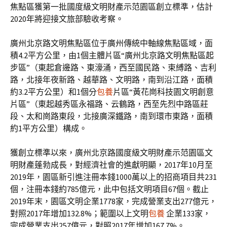
焦點區獲第一批國度級文明財產示范園區創立標準，估計
2020年將迎接文旅部驗收考察。
廣州北京路文明焦點區位于廣州傳統中軸線焦點區域，面
積4.2平方公里，由1個主體片區“廣州北京路文明焦點區起
步區”（東起倉邊路、東濠涌，西至國民路、束縛路、吉利
路，北接年夜新路、越華路、文明路，南到沿江路，面積
約3.2平方公里）和1個分
包養
片區“黃花崗科技園文明創意
片區”（東起越秀區永福路、云鶴路，西至先烈中路區莊
段、太和崗路東段，北接廣深鐵路，南到環市東路，面積
約1平方公里）構成。
獲創立標準以來，廣州北京路國度級文明財產示范園區文
明財產蓬勃成長，對經濟社會的進獻明顯，2017年10月至
2019年，園區新引進注冊本錢1000萬以上的招商項目共231
個，注冊本錢約785億元，此中包括文明項目67個。截止
2019年末，園區文明企業1778家，完成營業支出277億元，
對照2017年增加132.8%；範圍以上文明
包養
企業133家，
完成營業支出257億元，對照2017年增加167.7%。