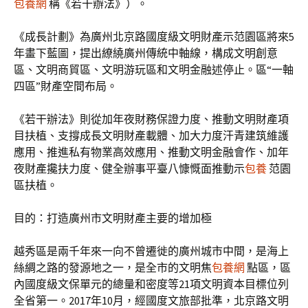
包養網
稱《若干辦法》）。
《成長計劃》為廣州北京路國度級文明財產示范園區將來5
年畫下藍圖，提出繚繞廣州傳統中軸線，構成文明創意
區、文明商貿區、文明游玩區和文明金融述停止。區“一軸
四區”財產空間布局。
《若干辦法》則從加年夜財務保證力度、推動文明財產項
目扶植、支撐成長文明財產載體、加大力度汗青建筑維護
應用、推進私有物業高效應用、推動文明金融會作、加年
夜財產攙扶力度、健全辦事平臺八慷慨面推動示
包養
范園
區扶植。
目的：打造廣州市文明財產主要的增加極
越秀區是兩千年來一向不曾遷徙的廣州城市中間，是海上
絲綢之路的發源地之一，是全市的文明焦
包養網
點區，區
內國度級文保單元的總量和密度等21項文明資本目標位列
全省第一。2017年10月，經國度文旅部批準，北京路文明