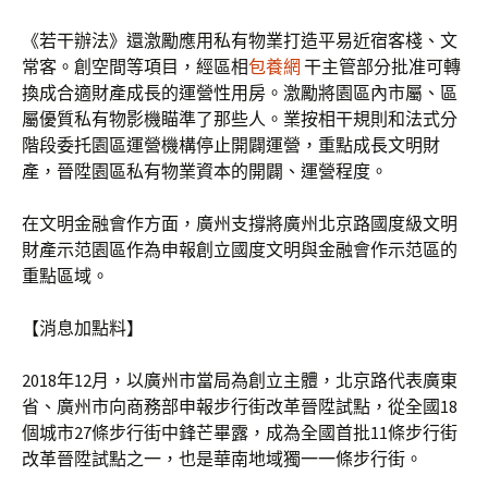
《若干辦法》還激勵應用私有物業打造平易近宿客棧、文
常客。創空間等項目，經區相
包養網
干主管部分批准可轉
換成合適財產成長的運營性用房。激勵將園區內市屬、區
屬優質私有物影機瞄準了那些人。業按相干規則和法式分
階段委托園區運營機構停止開闢運營，重點成長文明財
產，晉陞園區私有物業資本的開闢、運營程度。
在文明金融會作方面，廣州支撐將廣州北京路國度級文明
財產示范園區作為申報創立國度文明與金融會作示范區的
重點區域。
【消息加點料】
2018年12月，以廣州市當局為創立主體，北京路代表廣東
省、廣州市向商務部申報步行街改革晉陞試點，從全國18
個城市27條步行街中鋒芒畢露，成為全國首批11條步行街
改革晉陞試點之一，也是華南地域獨一一條步行街。