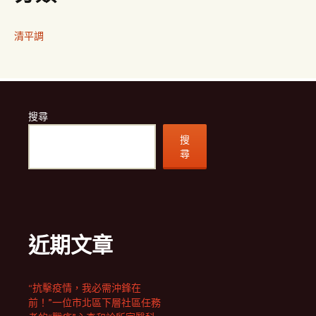
清平調
搜尋
搜
尋
近期文章
“抗擊疫情，我必需沖鋒在
前！”一位市北區下層社區任務