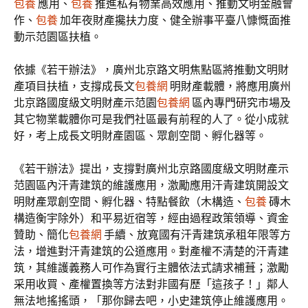
包養
應用、
包養
推進私有物業高效應用、推動文明金融會
作、
包養
加年夜財產攙扶力度、健全辦事平臺八慷慨面推
動示范園區扶植。
依據《若干辦法》，廣州北京路文明焦點區將推動文明財
產項目扶植，支撐成長文
包養網
明財產載體，將應用廣州
北京路國度級文明財產示范園
包養網
區內專門研究市場及
其它物業載體你可是我們社區最有前程的人了。從小成就
好，考上成長文明財產園區、眾創空間、孵化器等。
《若干辦法》提出，支撐對廣州北京路國度級文明財產示
范園區內汗青建筑的維護應用，激勵應用汗青建筑開設文
明財產眾創空間、孵化器、特點餐飲（木構造、
包養
磚木
構造衡宇除外）和平易近宿等，經由過程政策領導、資金
贊助、簡化
包養網
手續、放寬國有汗青建筑承租年限等方
法，增進對汗青建筑的公道應用。對產權不清楚的汗青建
筑，其維護義務人可作為實行主體依法式請求補葺；激勵
采用收買、產權置換等方法對非國有歷「這孩子！」鄰人
無法地搖搖頭，「那你歸去吧，小史建筑停止維護應用。