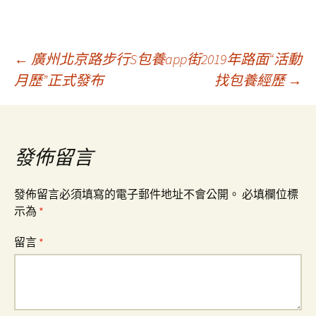
文
←
廣州北京路步行S包養app街2019年路面“活動
月歷”正式發布
找包養經歷
→
章
導
發佈留言
覽
發佈留言必須填寫的電子郵件地址不會公開。
必填欄位標
示為
*
留言
*