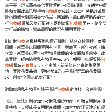
事平臺、燈光藝術亮化晉陞等9年夜重點項目，今朝空中展
裝和立面改革已獲得初
包養網
步成效。2020年將把改革晉
陞范圍擴大到惠福美食花街、西湖路、禺山路等路段的步
行
包養網
區域及步行街往。兩側背街
包養網
里巷，使全部
步行街的購物、營商周遭的狀況有顯明晉陞。
制訂財
包養
產攙扶導則和實行細則，結合商控團體、廣藥
團體、新華書店團體等國有企業，對廣百、新年夜新、陳
李濟、新華書店等年夜型物業載體的外立面和業態停止改
革晉陞，經由過程私有物業率先示范，領導一批優質時
包
養網
髦br
包養網
and、老字號、新業態在北京路集聚落
地，晉陞花費品德，更好地知足市平易近群眾的花費需
求，創立“全國示范步行街”。
激勵應用私有物業打造平易近
包養網
宿客棧、文創空間
《若干辦法》則從加年夜財務保證力度、推動文明財產項
目扶植、支撐成長文明財產載體、加大力度汗青建筑維護