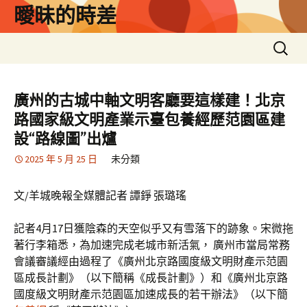
跳
曖昧的時差
至
主
搜
要
尋
內
關
容
鍵
廣州的古城中軸文明客廳要這樣建！北京
字:
路國家級文明產業示臺包養經歷范園區建
設“路線圖”出爐
2025 年 5 月 25 日
未分類
文/羊城晚報全媒體記者 譚錚 張璐瑤
記者4月17日獲陰森的天空似乎又有雪落下的跡象。宋微拖
著行李箱悉，為加速完成老城市新活氣， 廣州市當局常務
會議審議經由過程了《廣州北京路國度級文明財產示范園
區成長計劃》（以下簡稱《成長計劃》）和《廣州北京路
國度級文明財產示范園區加速成長的若干辦法》（以下簡