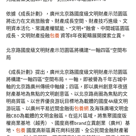
依據《成長計劃》，廣州北京路國度級文明財產示范園區
將出力在文商旅融會、財產成長空間、財產技巧進級、文
明資本活化、常識產權賦能、“文明+”融會、中間城區園區
成長、文明財產投融
包養
資等8年夜範疇展開摸索立異。
北京路國度級文明財產示范園區將構建“一軸四區”空間布
局
《成長計劃》提出，廣州北京路國度級文明財產示范園區
將構建“一軸四區”空間布局。一軸，即被譽為千年古城中
軸的北京路廣州傳統中軸線；四區，即以廣州創意年夜道
財產基地為焦點的文明創意區、以北京路商圈為焦點的文
明商貿區、以世界優良游玩目標地為載體的國度4A級文明
游玩區、以廣州平易近間金融街
包養網
及海珠廣場文明金
融CBD為載體的文明金融區。在這片區域，將集聚國度版
權商業基地（越秀）、國度商標brand立異創業（廣州）基
地、
包養
國度高新區黃花崗科技園、全公民間金融財產著