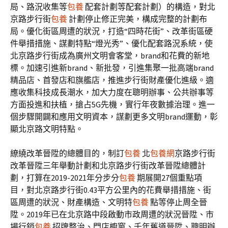
局、路況收集等
包養
配套計劃等配套計劃）的構造，對北
京路步行街
包養
計劃停止修正完美，構成完整的計劃布
局。優化街區周遭的狀況，打造“四時花街”、改革街區硬
件舉措措施、謀劃特點“燈光秀”、優化配套路況系統，使
北京路步行街成為廣州文明會客堂，brand和花費的新地
標。加速引進新brand、新批發，引進集聚一批高端brand
精品店、首發店和旗艦店，推進步行街財產優化進級。適
應收集科技成長潮水，加大力度在聰明辦事、公共辦事等
方面投進和扶植，搶占5G先機，實行年夜數據治理。進一
個步驟開闢和應用文明資本，謀劃更多文明brand運動，彰
顯北京路文明特點。
繚繞改革晉陞的總體目的，制訂
包養
北
包養網
京路步行街
改革晉陞三年舉動計劃和北京路步行街改革晉陞總體計
劃，打算在2019-2021年分步分
包養
期展開27個重點項
目，對北京路步行街0.43平方公里內的花費舉措措施、街
區周遭的狀況、財產構造、文明特
包養
點等停止周全晉
陞。2019年已在北京路中段啟動市政周遭的狀況晉陞、市
場行銷
包養
招牌整治、門店櫥窗、千年舊道晉陞、聰明辦