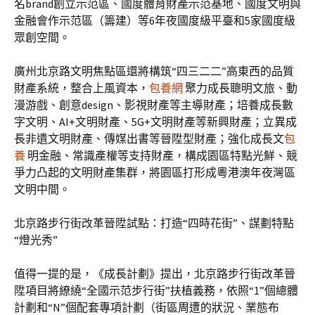
名brand創立示范區、國度體育財產示范基地、國度文明與
金融會作示范區（籌建）等6年夜國度級平臺和5家國度級
眾創空間。
廣州北京路文明焦點區還將構筑“四三二二”高東西的品質
財產系統，整合上風資本，
包養網
聚力成長聰明文旅、動
漫游戲、創意design、影視財產等主導財產；培養成長數
字文明、AI+文明財產、5G+文明財產等新興財產；立異成
長非遺文明財產、傳媒出書等晉陞型財產；強化成長文
包
養
明金融、常識產權等支持財產，構成園區特點光鮮、競
爭力凸起的文明財產集群，將園區打形成粵港澳年夜灣區
文明中間。
北京路步行街改革晉陞試點：打造“四時花街”、謀劃特點
“燈光秀”
值得一提的是，《成長計劃》提出，北京路步行街改革晉
陞項目將繚繞“全國示范步行街”扶植義務，依照“1”個總體
計劃和“N”個配套專項計劃（街區周遭的狀況、業態布