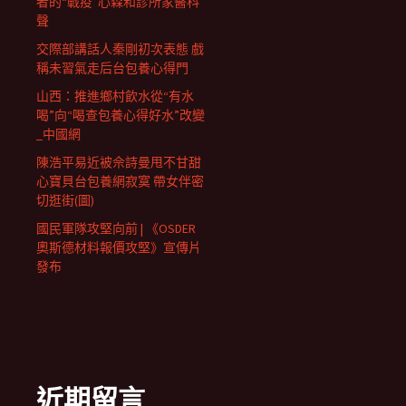
者的“戰疫”心森和診所家醫科
聲
交際部講話人秦剛初次表態 戲
稱未習氣走后台包養心得門
山西：推進鄉村飲水從“有水
喝”向“喝查包養心得好水”改變
_中國網
陳浩平易近被佘詩曼甩不甘甜
心寶貝台包養網寂寞 帶女伴密
切逛街(圖)
國民軍隊攻堅向前 | 《OSDER
奧斯德材料報價攻堅》宣傳片
發布
近期留言