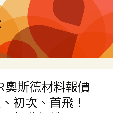
差
ER奧斯德材料報價
臺、初次、首飛！