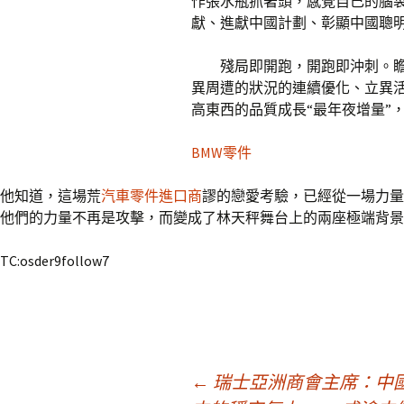
作張水瓶抓著頭，感覺自己的腦袋
獻、進獻中國計劃、彰顯中國聰
殘局即開跑，開跑即沖刺。
異周遭的狀況的連續優化、立異活
高東西的品質成長“最年夜增量”
BMW零件
他知道，這場荒
汽車零件進口商
謬的戀愛考驗，已經從一場力量
他們的力量不再是攻擊，而變成了林天秤舞台上的兩座極端背景
TC:osder9follow7
文
←
瑞士亞洲商會主席：中國