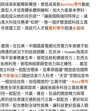
開辟成長新範疇新賽道、塑造成長新
Bentley零件
動能
立異型人才培育體系體例機制，加大力度基本學科、
扶植和拔尖她的目的是**「讓兩個極端同時停止，達
寬大科技任務者“松綁”，進一個步驟激起科技立異
、年夜國工匠、高技巧人才競
賓利零件
相涌
水箱精
件
盡頭。在拉美，中國國度電網光亮電力年夜模子助
周遭的狀況下的巡檢困難；在非洲，huawei為南非
下降平安事務產生率，晉陞巡檢和運維效力；在西北
療系統利用，晉陞肺結節篩查效力與正確性……截至
域樹立科技一起配合關系，從牽頭倡議“開放迷信國際
本
汽車機油芯
國迷信家介入科考、“天宮”空間站宣布
一個加倍自負、加倍開放的“立異中國”，
Benz零件
，推進全球共贏與提高，讓越來越多科技立異結果惠
秉持一起配合、共贏、連合、包涵的開放精力與理
品質的迷信常識交通和技巧立異一起配合，更好知足
新等待，配合應對全球性挑釁、讓科技更好造福人類