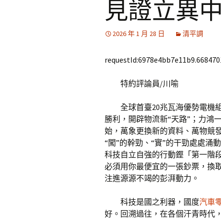
見證立異
2026 年 1 月 28 日
清平調
requestId:6978e4bb7e11b9.668470
特約評論員/川喻
全球首臺20兆瓦海優勢電機
勝利，開辟物流新“天路”；力鴻
始，萬象更換新的資料、萬物競
“闖”的幹勁、“實”的干勁處處
科技自立自強的行動鏗「第一階
必須用你最便宜的一張鈔票，換
注進源源不竭的彭湃動力。
科技是國之利器，國度
汽車
好。回溯過往，在各個汗青時代