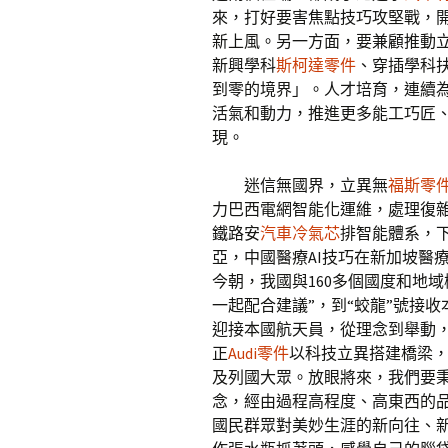
來，打好要害焦點技巧攻堅戰，
新上風。另一方面，要兼顧推動
新興學科
斯柯達零件
、穿插學科
到零的境界」。人才培育，連續為
活氣和動力，推進更多能工巧匠
現。
迷信無國界，立異無
福斯零
力巴西電網智能化運維，處理復雜
鐵路安
汽車冷氣芯
排智能體系，
亞，中國醫療AI技巧在新加坡醫
今朝，我國與160多個國度和地
一起配合建議”，到“蛟龍”號接收
迎接本國航天員，從理念到舉動，
正
Audi零件
以科技立異搭建橋梁
及列國大眾。放眼將來，我們要
念，經由過程高程度、高東西的
國民群眾對美妙生涯的新向往、