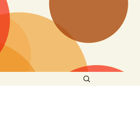
搜
尋
關
鍵
字: