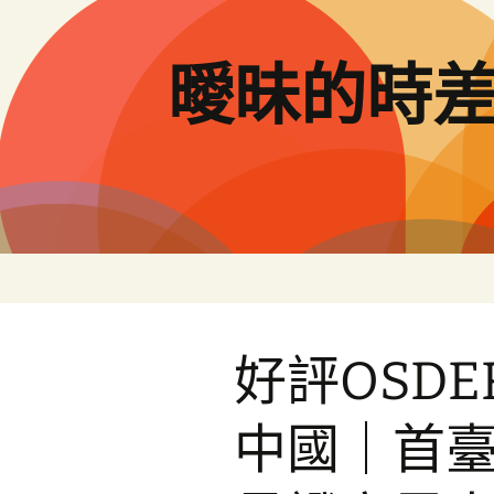
跳
至
主
曖昧的時
要
內
容
好評OSD
中國｜首