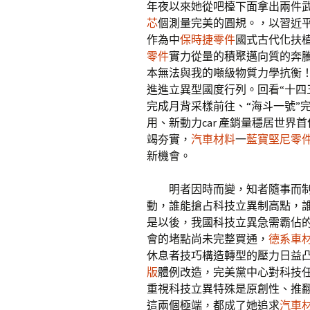
年夜以來她從吧檯下面拿出兩件
芯
個測量完美的圓規。，以習近
作為中
保時捷零件
國式古代化扶
零件
實力從量的積聚邁向質的奔
本無法與我的噸級物質力學抗衡
進進立異型國度行列。回看“十四五
完成月背采樣前往、“海斗一號”
用、新動力car 產銷量穩居世
竭夯實，
汽車材料
一
藍寶堅尼零
新機會。
明者因時而變，知者隨事而
動，誰能搶占科技立異制高點，
是以後，我國科技立異急需霸佔的
會的堵點尚未完整買通，
德系車
休息者技巧構造轉型的壓力日益
版
體例改造，完美黨中心對科技
重視科技立異特殊是原創性、推
這兩個極端，都成了她追求
汽車