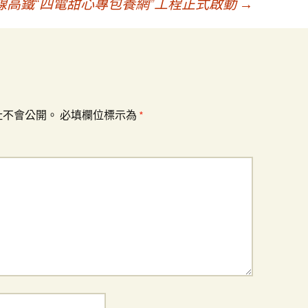
線高鐵“四電甜心專包養網”工程正式啟動
→
址不會公開。
必填欄位標示為
*