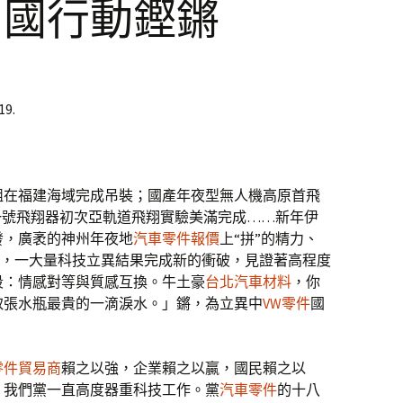
中國行動鏗鏘
19.
組在福建海域完成吊裝；國產年夜型無人機高原首飛
一號飛翔器初次亞軌道飛翔實驗美滿完成……新年伊
發，廣袤的神州年夜地
汽車零件報價
上“拼”的精力、
涌動，一大量科技立異結果完成新的衝破，見證著高程度
段：情感對等與質感互換。牛土豪
台北汽車材料
，你
取張水瓶最貴的一滴淚水。」鏘，為立異中
VW零件
國
零件貿易商
賴之以強，企業賴之以贏，國民賴之以
，我們黨一直高度器重科技工作。黨
汽車零件
的十八