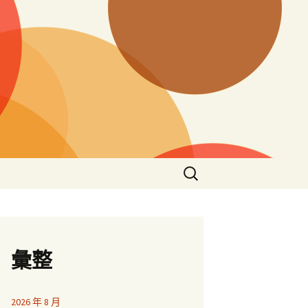
搜
尋
關
鍵
字:
彙整
2026 年 8 月