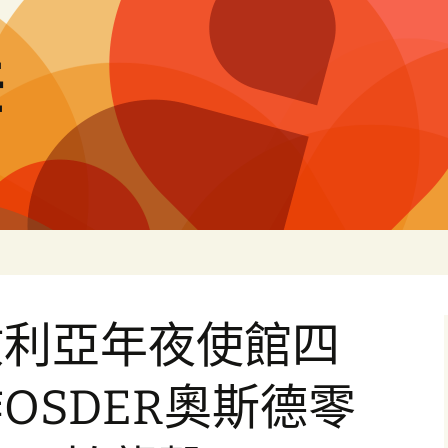
差
敘利亞年夜使館四
OSDER奧斯德零