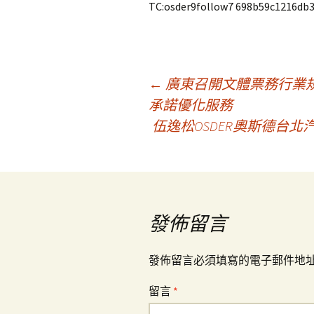
TC:osder9follow7 698b59c1216db3
文
←
廣東召開文體票務行業規
承諾優化服務
伍逸松OSDER奧斯德台
章
導
覽
發佈留言
發佈留言必須填寫的電子郵件地
留言
*