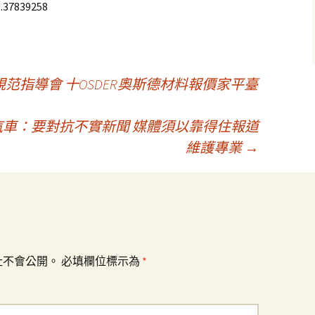
.37839258
范指導會 十OSDER奧斯德材料報價家平臺
北汽車：要對抗不實新聞 媒體須以靠得住報道
維護專業
→
址不會公開。
必填欄位標示為
*