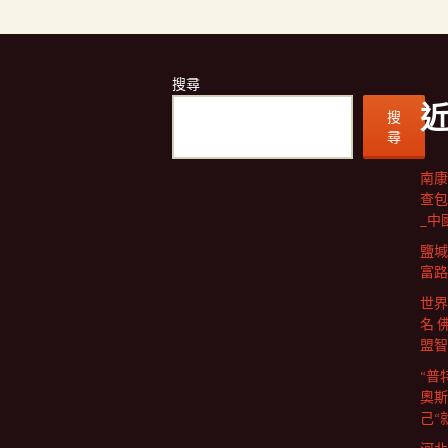
搜尋
搜
尋
南康
查包
_中
鹽堿
富路
世界
名 
盟智
“普
奧斯
己“