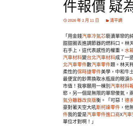
件報價 疑
2026 年 2 月 11 日
清平調
「用金錢
汽車冷氣芯
褻瀆單戀的
甜甜圈丟進調節器的燃料口。林
右手上，這代表感性的權重。
水
汽車材料
變
台北汽車材料
成了一
北汽車零件
數
汽車零件
題。林天
柔性的
保時捷零件
美學，中和牛
最便宜的鈔票換取水瓶座的眼淚
B
市值！我寧願用一棟別
汽車材料
慾，另一個是無限的單戀傻氣，
氣分離器改良版
衡。「可惡！
德
豪對著天空大吼
斯柯達零件
，他
件
我的愛是
汽車零件進口商
X
汽車
單位才對啊！」