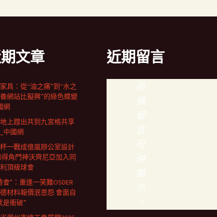
近期文章
近期留言
尚
家具：從“油之痛”到“水之
養網站比擬興”的綠色蝶變
無
國網
留
地上蹚出共到九宮格共享
言
_中國網
可
杯一戰成億嵐辦公室設計
佛得角門神沃齊尼亞加入同
供
利頂級球會
顯
特會”：重逢一笑難OSDER
示
德材料報價泯恩怨 會面自
。
就是衝破”