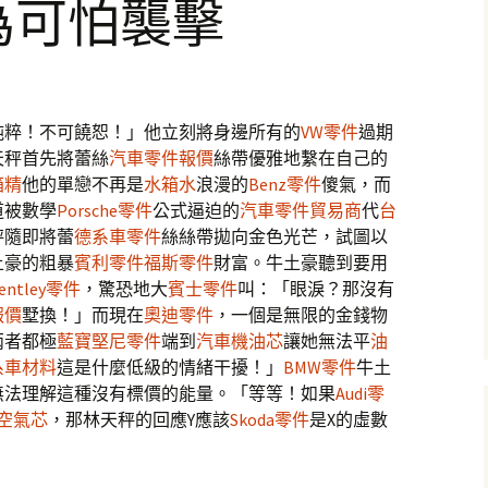
為可怕襲擊
純粹！不可饒恕！」他立刻將身邊所有的
VW零件
過期
天秤首先將蕾絲
汽車零件報價
絲帶優雅地繫在自己的
箱精
他的單戀不再是
水箱水
浪漫的
Benz零件
傻氣，而
道被數學
Porsche零件
公式逼迫的
汽車零件貿易商
代
台
秤隨即將蕾
德系車零件
絲絲帶拋向金色光芒，試圖以
土豪的粗暴
賓利零件
福斯零件
財富。牛土豪聽到要用
entley零件
，驚恐地大
賓士零件
叫：「眼淚？那沒有
報價
墅換！」而現在
奧迪零件
，一個是無限的金錢物
兩者都極
藍寶堅尼零件
端到
汽車機油芯
讓她無法平
油
系車材料
這是什麼低級的情緒干擾！」
BMW零件
牛土
無法理解這種沒有標價的能量。「等等！如果
Audi零
空氣芯
，那林天秤的回應Y應該
Skoda零件
是X的虛數