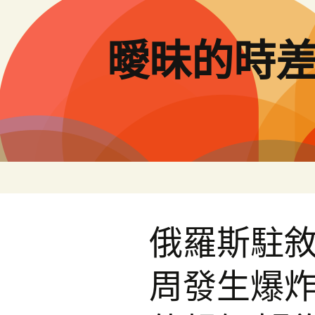
跳
至
主
曖昧的時
要
內
容
俄羅斯駐
周發生爆炸